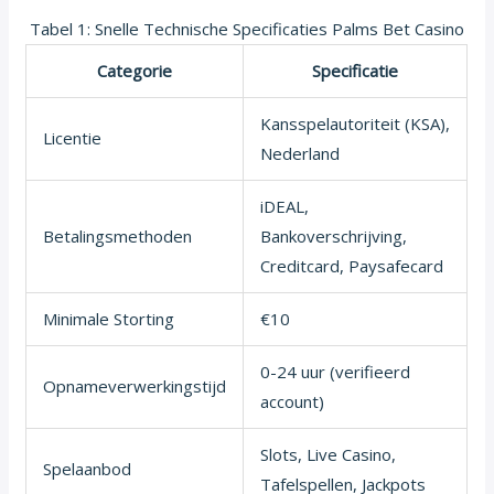
Tabel 1: Snelle Technische Specificaties Palms Bet Casino
Categorie
Specificatie
Kansspelautoriteit (KSA),
Licentie
Nederland
iDEAL,
Betalingsmethoden
Bankoverschrijving,
Creditcard, Paysafecard
Minimale Storting
€10
0-24 uur (verifieerd
Opnameverwerkingstijd
account)
Slots, Live Casino,
Spelaanbod
Tafelspellen, Jackpots