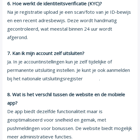
6. Hoe werkt de identiteitsverificatie (KYC)?
Na je registratie upload je een scan/foto van je ID-bewijs
en een recent adresbewijs. Deze wordt handmatig
gecontroleerd, wat meestal binnen 24 uur wordt
afgerond.
7. Kan ik mijn account zelf uitsluiten?
Ja. In je accountinstellingen kun je zelf tijdelijke of
permanente uitsluiting instellen. Je kunt je ook aanmelden
bij het nationale uitsluitingsregister
CRUKS
.
8. Wat is het verschil tussen de website en de mobiele
app?
De app biedt dezelfde functionaliteit maar is
geoptimaliseerd voor snelheid en gemak, met
pushmeldingen voor bonussen. De website biedt mogelijk
meer administratieve functies.