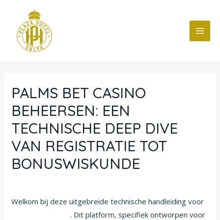
Ir
Navegación
MAI
al
de
ME
contenido
entradas
PALMS BET CASINO
BEHEERSEN: EEN
TECHNISCHE DEEP DIVE
VAN REGISTRATIE TOT
BONUSWISKUNDE
/
Blog
/ Por
fcc
Welkom bij deze uitgebreide technische handleiding voor
Palms Bet Casino
. Dit platform, specifiek ontworpen voor