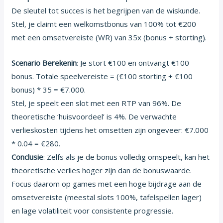
De sleutel tot succes is het begrijpen van de wiskunde.
Stel, je claimt een welkomstbonus van 100% tot €200
met een omsetvereiste (WR) van 35x (bonus + storting).
Scenario Berekenin
: Je stort €100 en ontvangt €100
bonus. Totale speelvereiste = (€100 storting + €100
bonus) * 35 = €7.000.
Stel, je speelt een slot met een RTP van 96%. De
theoretische ‘huisvoordeel’ is 4%. De verwachte
verlieskosten tijdens het omsetten zijn ongeveer: €7.000
* 0.04 = €280.
Conclusie
: Zelfs als je de bonus volledig omspeelt, kan het
theoretische verlies hoger zijn dan de bonuswaarde.
Focus daarom op games met een hoge bijdrage aan de
omsetvereiste (meestal slots 100%, tafelspellen lager)
en lage volatiliteit voor consistente progressie.