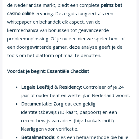
de Nederlandse markt, biedt een complete
palms bet
casino online
ervaring. Deze gids fungeert als een
whitepaper en behandelt elk aspect, van de
kernmechanica van bonussen tot geavanceerde
probleemoplossing. Of je nu een nieuwe speler bent of
een doorgewinterde gamer, deze analyse geeft je de
tools om het platform optimaal te benutten.
Voordat je begint: Essentiële Checklist
Legale Leeftijd & Residency:
Controleer of je 24
jaar of ouder bent en wettelijk in Nederland woont.
Documentatie:
Zorg dat een geldig
identiteitsbewijs (ID-kaart, paspoort) en een
recent bewijs van adres (bijv. bankafschrift)
klaarliggen voor verificatie.
Betaalmethode:
Kies een betaalmethode die bij je