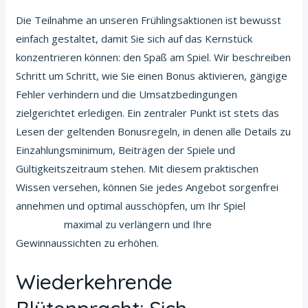
Die Teilnahme an unseren Frühlingsaktionen ist bewusst
einfach gestaltet, damit Sie sich auf das Kernstück
konzentrieren können: den Spaß am Spiel. Wir beschreiben
Schritt um Schritt, wie Sie einen Bonus aktivieren, gängige
Fehler verhindern und die Umsatzbedingungen
zielgerichtet erledigen. Ein zentraler Punkt ist stets das
Lesen der geltenden Bonusregeln, in denen alle Details zu
Einzahlungsminimum, Beiträgen der Spiele und
Gültigkeitszeitraum stehen. Mit diesem praktischen
Wissen versehen, können Sie jedes Angebot sorgenfrei
annehmen und optimal ausschöpfen, um Ihr Spiel
Erfahrung
Playjonny
maximal zu verlängern und Ihre
Gewinnaussichten zu erhöhen.
Wiederkehrende