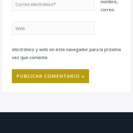
Correo
nombre,
electrónico*
correo
Web
electrónico y web en este navegador para la próxima
vez que comente.