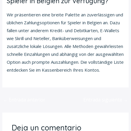
Spieler in Belgien zur Verfügung?
Wir präsentieren eine breite Palette an zuverlässigen und
üblichen Zahlungsoptionen für Spieler in Belgien an. Dazu
fallen unter anderem Kredit- und Debitkarten, E-Wallets
wie Skrill und Neteller, Banküberweisungen und
zusätzliche lokale Lösungen. Alle Methoden gewährleisten
schnelle Einzahlungen und abhängig von der ausgewählten
Option auch prompte Auszahlungen. Die vollständige Liste
entdecken Sie im Kassenbereich Ihres Kontos.
←
Entrada anterior
Entrada siguiente
→
Deja un comentario