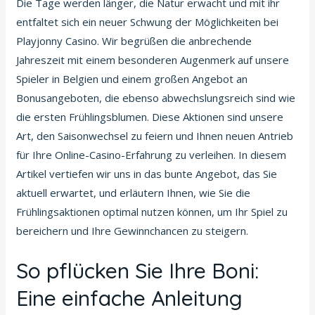
Die Tage werden länger, die Natur erwacht und mit ihr
entfaltet sich ein neuer Schwung der Möglichkeiten bei
Playjonny Casino. Wir begrüßen die anbrechende
Jahreszeit mit einem besonderen Augenmerk auf unsere
Spieler in Belgien und einem großen Angebot an
Bonusangeboten, die ebenso abwechslungsreich sind wie
die ersten Frühlingsblumen. Diese Aktionen sind unsere
Art, den Saisonwechsel zu feiern und Ihnen neuen Antrieb
für Ihre Online-Casino-Erfahrung zu verleihen. In diesem
Artikel vertiefen wir uns in das bunte Angebot, das Sie
aktuell erwartet, und erläutern Ihnen, wie Sie die
Frühlingsaktionen optimal nutzen können, um Ihr Spiel zu
bereichern und Ihre Gewinnchancen zu steigern.
So pflücken Sie Ihre Boni:
Eine einfache Anleitung