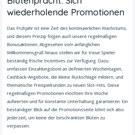
Blütenpracht: Sich
wiederholende Promotionen
Das Frühjahr ist eine Zeit des kontinuierlichen Wachstums,
und diesem Prinzip folgen auch unsere regelmäßigen
Bonusaktionen. Abgesehen vom anfänglichen
Willkommensgruß hinaus stellen wir für treue Spieler
beständig frische Incentives zur Verfügung. Dazu
umfassen Einzahlungsboni an definierten Wochentagen,
Cashback-Angebote, die kleine Rückschläge mildern, und
thematische Freispielrunden zu neuen Slot-Hits. Diese
regelmäßigen Promotionen möchten Ihre Woche
aufwerten und für konstante Unterhaltung garantieren. Ein
beständiger Blick auf die Promotionsseite lohnt sich also
jederzeit, um keine der beschränkten Blüten zu
verpassen.