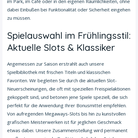
im Park, im Café oder in den eigenen Räumlichkeiten, ohne
dabei Einbußen bei Funktionalität oder Sicherheit eingehen
zu müssen.
Spielauswahl im Frühlingsstil:
Aktuelle Slots & Klassiker
Angemessen zur Saison erstrahlt auch unsere
Spielbibliothek mit frischen Titeln und klassischen
Favoriten. Wir begleiten Sie durch die aktuellen Slot-
Neuerscheinungen, die oft mit speziellen Freispielaktionen
gekoppelt sind, und betonen jene Spiele speziell, die sich
perfekt für die Anwendung Ihrer Bonusmittel empfehlen.
Von aufregenden Megaways-Slots bis hin zu kunstvollen
grafischen Meisterwerken ist für jeglichen Geschmack
etwas dabei. Unsere Zusammenstellung wird permanent