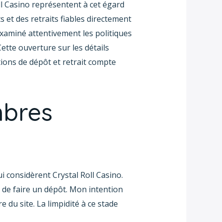
l Casino représentent à cet égard
 et des retraits fiables directement
examiné attentivement les politiques
Cette ouverture sur les détails
ions de dépôt et retrait compte
bres
i considèrent Crystal Roll Casino.
u de faire un dépôt. Mon intention
 du site. La limpidité à ce stade