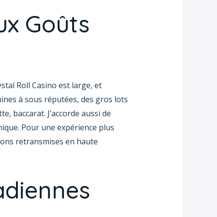
ux Goûts
tal Roll Casino est large, et
chines à sous réputées, des gros lots
e, baccarat. J’accorde aussi de
hnique. Pour une expérience plus
sions retransmises en haute
nadiennes