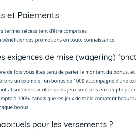
es et Paiements
urs termes nécessitent d’être comprises
https://crystal-roll.e
à bénéficier des promotions en toute connaissance.
s exigences de mise (wagering) foncti
bre de fois vous êtes tenu de parier le montant du bonus, et
idérons un exemple : un bonus de 100$ accompagné d’une exi
l faut absolument vérifier quels jeux sont pris en compte pou
mpte à 100%, tandis que les jeux de table comptent beauco
chaque bonus.
habituels pour les versements ?