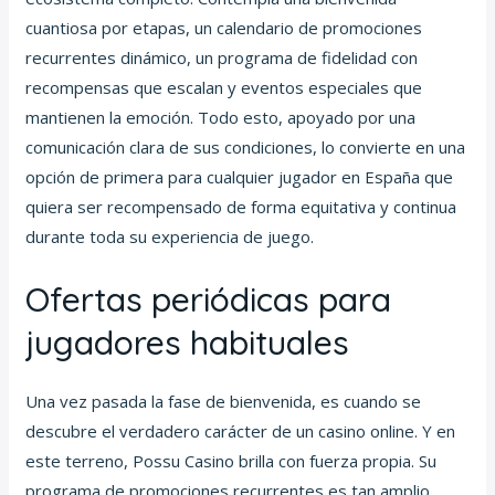
cuantiosa por etapas, un calendario de promociones
recurrentes dinámico, un programa de fidelidad con
recompensas que escalan y eventos especiales que
mantienen la emoción. Todo esto, apoyado por una
comunicación clara de sus condiciones, lo convierte en una
opción de primera para cualquier jugador en España que
quiera ser recompensado de forma equitativa y continua
durante toda su experiencia de juego.
Ofertas periódicas para
jugadores habituales
Una vez pasada la fase de bienvenida, es cuando se
descubre el verdadero carácter de un casino online. Y en
este terreno, Possu Casino brilla con fuerza propia. Su
programa de promociones recurrentes es tan amplio