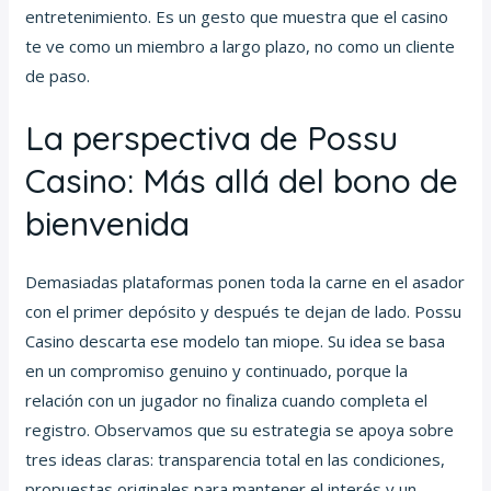
entretenimiento. Es un gesto que muestra que el casino
te ve como un miembro a largo plazo, no como un cliente
de paso.
La perspectiva de Possu
Casino: Más allá del bono de
bienvenida
Demasiadas plataformas ponen toda la carne en el asador
con el primer depósito y después te dejan de lado. Possu
Casino descarta ese modelo tan miope. Su idea se basa
en un compromiso genuino y continuado, porque la
relación con un jugador no finaliza cuando completa el
registro. Observamos que su estrategia se apoya sobre
tres ideas claras: transparencia total en las condiciones,
propuestas originales para mantener el interés y un