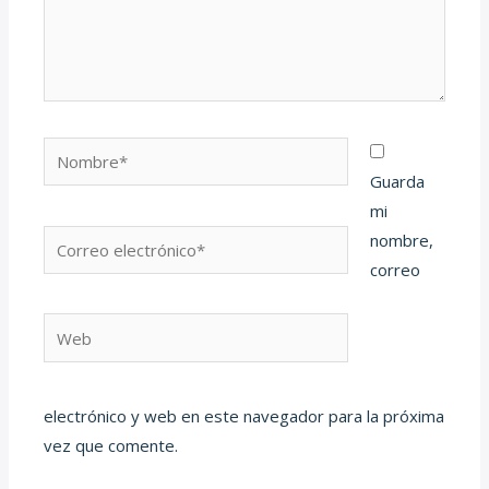
Nombre*
Guarda
mi
Correo
nombre,
electrónico*
correo
Web
electrónico y web en este navegador para la próxima
vez que comente.