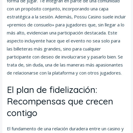
forma de jugar. Te integran en parte de una comunidad
con un propósito conjunto, incorporando una capa
estratégica a la sesión. Además, Possu Casino suele incluir
«premios de consuelo» para jugadores que, sin llegar a lo
más alto, evidencian una participación destacada. Este
aspecto incluyente hace que el evento no sea solo para
las billeteras más grandes, sino para cualquier
participante con deseo de involucrarse y pasarlo bien. Se
trata de, sin duda, una de las maneras más apasionantes
de relacionarse con la plataforma y con otros jugadores.
El plan de fidelización:
Recompensas que crecen
contigo
El fundamento de una relación duradera entre un casino y