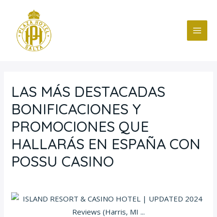
Ir
Navegación
MAI
al
de
ME
contenido
entradas
LAS MÁS DESTACADAS
BONIFICACIONES Y
PROMOCIONES QUE
HALLARÁS EN ESPAÑA CON
POSSU CASINO
Deja un comentario
/
Blog
/ Por
fcc