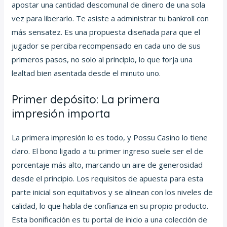
apostar una cantidad descomunal de dinero de una sola
vez para liberarlo. Te asiste a administrar tu bankroll con
más sensatez. Es una propuesta diseñada para que el
jugador se perciba recompensado en cada uno de sus
primeros pasos, no solo al principio, lo que forja una
lealtad bien asentada desde el minuto uno.
Primer depósito: La primera
impresión importa
La primera impresión lo es todo, y Possu Casino lo tiene
claro. El bono ligado a tu primer ingreso suele ser el de
porcentaje más alto, marcando un aire de generosidad
desde el principio. Los requisitos de apuesta para esta
parte inicial son equitativos y se alinean con los niveles de
calidad, lo que habla de confianza en su propio producto.
Esta bonificación es tu portal de inicio a una colección de