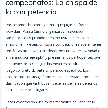
campeonatos: La chispa de
la competencia
Para quienes buscan algo más que jugar de forma
individual, Possu Casino organiza con asiduidad
campeonatos y promociones exclusivas que inyectan
emoción en la ecuación. Estas competiciones suelen tener
temáticas atractivas (alrededor de Halloween, Navidad o
el verano, por ejemplo) y premian a los participantes que
más inviertan o consigan las mejores resultados en un
juego concreto durante un período específico. Los
premios no son insignificantes. He observado tablas de
clasificación que distribuyen decenas de miles de euros
entre los mejores lugares.
Estos eventos son una forma fantástica de renovar tu