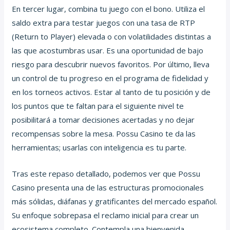
En tercer lugar, combina tu juego con el bono. Utiliza el
saldo extra para testar juegos con una tasa de RTP
(Return to Player) elevada o con volatilidades distintas a
las que acostumbras usar. Es una oportunidad de bajo
riesgo para descubrir nuevos favoritos. Por último, lleva
un control de tu progreso en el programa de fidelidad y
en los torneos activos. Estar al tanto de tu posición y de
los puntos que te faltan para el siguiente nivel te
posibilitará a tomar decisiones acertadas y no dejar
recompensas sobre la mesa. Possu Casino te da las
herramientas; usarlas con inteligencia es tu parte.
Tras este repaso detallado, podemos ver que Possu
Casino presenta una de las estructuras promocionales
más sólidas, diáfanas y gratificantes del mercado español.
Su enfoque sobrepasa el reclamo inicial para crear un
ecosistema completo. Contempla una bienvenida