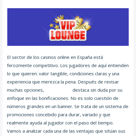
El sector de los casinos online en España está
ferozmente competitivo. Los jugadores de aquí entienden
lo que quieren: valor tangible, condiciones claras y una
experiencia que merezca la pena. Después de revisar
muchas opciones,
Possucasino
destaca sin duda por su
enfoque en las bonificaciones. No es solo cuestión de
números grandes en un banner. Se trata de un sistema de
promociones concebido para durar, variado y que
realmente ayuda al jugador con el paso del tiempo.
Vamos a analizar cada una de las ventajas que sitúan sus