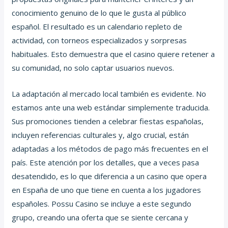
conocimiento genuino de lo que le gusta al público
español. El resultado es un calendario repleto de
actividad, con torneos especializados y sorpresas
habituales. Esto demuestra que el casino quiere retener a
su comunidad, no solo captar usuarios nuevos.
La adaptación al mercado local también es evidente. No
estamos ante una web estándar simplemente traducida.
Sus promociones tienden a celebrar fiestas españolas,
incluyen referencias culturales y, algo crucial, están
adaptadas a los métodos de pago más frecuentes en el
país. Este atención por los detalles, que a veces pasa
desatendido, es lo que diferencia a un casino que opera
en España de uno que tiene en cuenta a los jugadores
españoles. Possu Casino se incluye a este segundo
grupo, creando una oferta que se siente cercana y