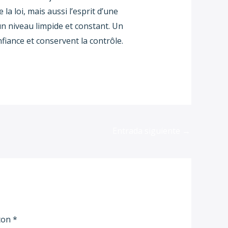
a loi, mais aussi l’esprit d’une
n niveau limpide et constant. Un
fiance et conservent la contrôle.
Entrada siguiente
→
 con
*