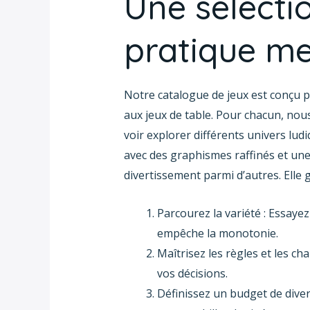
Une sélecti
pratique m
Notre catalogue de jeux est conçu p
aux jeux de table. Pour chacun, no
voir explorer différents univers ludi
avec des graphismes raffinés et un
divertissement parmi d’autres. Elle g
Parcourez la variété : Essayez
empêche la monotonie.
Maîtrisez les règles et les ch
vos décisions.
Définissez un budget de dive