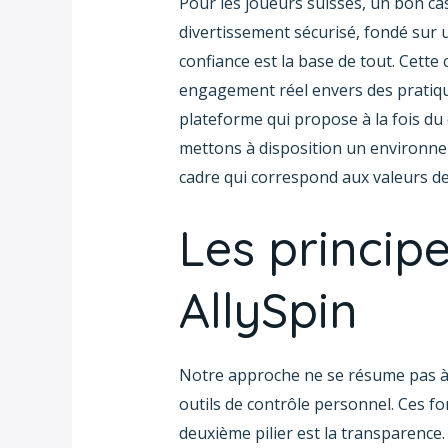
Pour les joueurs suisses, un bon cas
divertissement sécurisé, fondé sur 
confiance est la base de tout. Cette 
engagement réel envers des pratique
plateforme qui propose à la fois du 
mettons à disposition un environnem
cadre qui correspond aux valeurs de
Les princip
AllySpin
Notre approche ne se résume pas à un
outils de contrôle personnel. Ces fo
deuxième pilier est la transparence.