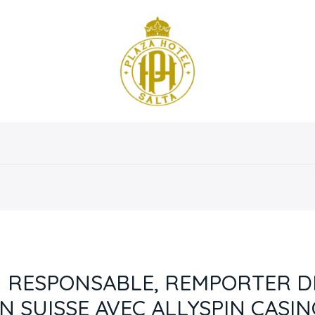
osotros
Servicios
Instalaciones
Habitaciones
U RESPONSABLE, REMPORTER D
N SUISSE AVEC ALLYSPIN CASI