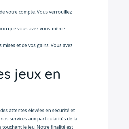
de votre compte. Vous verrouillez
exion que vous avez vous-même
s mises et de vos gains. Vous avez
es jeux en
 des attentes élevées en sécurité et
os services aux particularités de la
 touchant le jeu. Notre finalité est