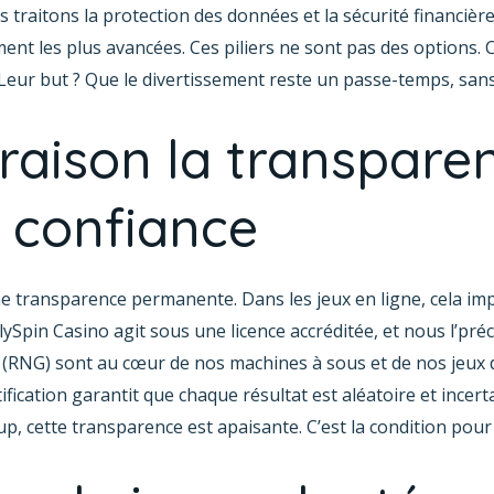
us traitons la protection des données et la sécurité financièr
ement les plus avancées. Ces piliers ne sont pas des options.
Leur but ? Que le divertissement reste un passe-temps, san
 raison la transpare
a confiance
 une transparence permanente. Dans les jeux en ligne, cela i
AllySpin Casino agit sous une licence accréditée, et nous l’préc
(RNG) sont au cœur de nos machines à sous et de nos jeux d
ification garantit que chaque résultat est aléatoire et incert
oup, cette transparence est apaisante. C’est la condition pour