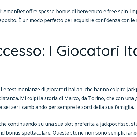
ti: AmonBet offre spesso bonus di benvenuto e free spin. Impi
deposito. È un modo perfetto per acquisire confidenza con l
cesso: I Giocatori It
e. Le testimonianze di giocatori italiani che hanno colpito j
distanza. Mi colpì la storia di Marco, da Torino, che con una 
a sei zeri, cambiando per sempre le sorti della sua famiglia.
, che continuando su una sua slot preferita a jackpot fisso, 
nd bonus spettacolare. Queste storie non sono semplici ane