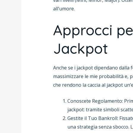
vari livelli (Mini, Minor, Major). Ot
all’umore.
Approcci per
Jackpot
Anche se i jackpot dipendano dalla
massimizzare le mie probabilità e, p
che rendono la caccia al jackpot un
Conoscete Regolamento: Prima d
jackpot: tramite simboli scat
Gestite il Tuo Bankroll: Fiss
una strategia senza sbocco. L’