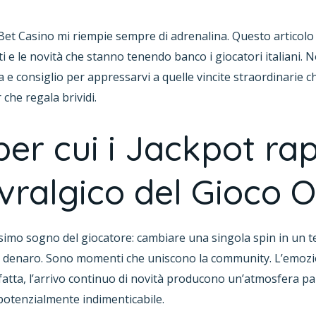
 Casino mi riempie sempre di adrenalina. Questo articolo vi 
lti e le novità che stanno tenendo banco i giocatori italiani. 
 e consiglio per appressarvi a quelle vincite straordinarie ch
che regala brividi.
per cui i Jackpot r
vralgico del Gioco O
assimo sogno del giocatore: cambiare una singola spin in un 
enaro. Sono momenti che uniscono la community. L’emozione 
a fatta, l’arrivo continuo di novità producono un’atmosfera p
 potenzialmente indimenticabile.