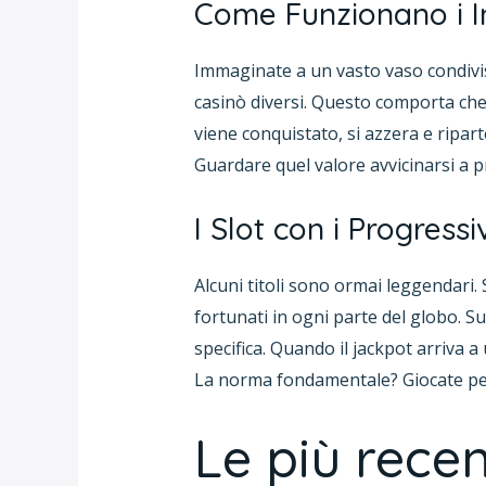
Come Funzionano i In
Immaginate a un vasto vaso condiviso
casinò diversi. Questo comporta che 
viene conquistato, si azzera e ripar
Guardare quel valore avvicinarsi a pr
I Slot con i Progressiv
Alcuni titoli sono ormai leggendari
fortunati in ogni parte del globo. S
specifica. Quando il jackpot arriva 
La norma fondamentale? Giocate per i
Le più recen