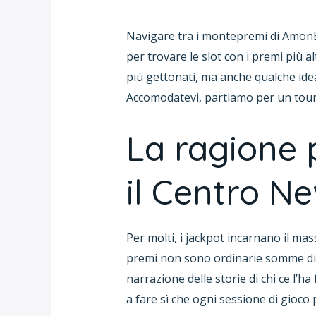
Navigare tra i montepremi di AmonBet
per trovare le slot con i premi più a
più gettonati, ma anche qualche idea
Accomodatevi, partiamo per un tour 
La ragione 
il Centro Ne
Per molti, i jackpot incarnano il m
premi non sono ordinarie somme di d
narrazione delle storie di chi ce l’h
a fare sì che ogni sessione di gioco