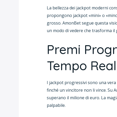
La bellezza dei jackpot moderni con
propongono jackpot «mini» o «minor»
grosso. AmonBet segue questa vision
un modo di vedere che trasforma il g
Premi Progre
Tempo Real
I jackpot progressivi sono una vera 
finché un vincitore non li vince. Su
superano il milione di euro. La magia
palpabile.