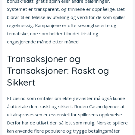
bonuskreditt, gratis spinn eller andre belønninger.
Systemet er transparent, og trinnene er oppnåelige. Det
bidrar til en følelse av utvikling og verdi for de som spiller
regelmessig. Kampanjene er ofte sesongbaserte og
tematiske, noe som holder tilbudet friskt og
engasjerende måned etter måned.
Transaksjoner og
Transaksjoner: Raskt og
Sikkert
Et casino som omtaler om ekte gevinster må også kunne
å utbetale dem raskt og sikkert. Rodeo Casino kjenner at
uttaksprosessen er essensiell for spillerens opplevelse.
Derfor har de utført den så lett som mulig. Norske spillere
kan anvende flere populære og trygge betalingsmåter