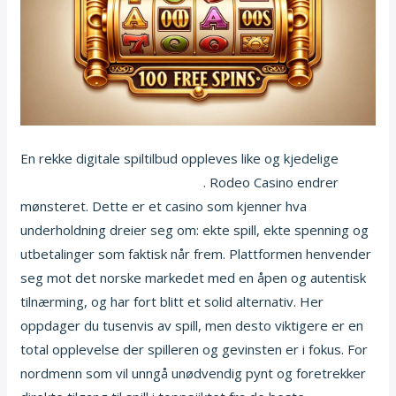
En rekke digitale spiltilbud oppleves like og kjedelige
https://rodeoslots.org/no-no/
. Rodeo Casino endrer
mønsteret. Dette er et casino som kjenner hva
underholdning dreier seg om: ekte spill, ekte spenning og
utbetalinger som faktisk når frem. Plattformen henvender
seg mot det norske markedet med en åpen og autentisk
tilnærming, og har fort blitt et solid alternativ. Her
oppdager du tusenvis av spill, men desto viktigere er en
total opplevelse der spilleren og gevinsten er i fokus. For
nordmenn som vil unngå unødvendig pynt og foretrekker