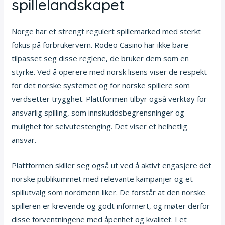
spillelandskapet
Norge har et strengt regulert spillemarked med sterkt
fokus på forbrukervern. Rodeo Casino har ikke bare
tilpasset seg disse reglene, de bruker dem som en
styrke. Ved å operere med norsk lisens viser de respekt
for det norske systemet og for norske spillere som
verdsetter trygghet. Plattformen tilbyr også verktøy for
ansvarlig spilling, som innskuddsbegrensninger og
mulighet for selvutestenging. Det viser et helhetlig
ansvar.
Plattformen skiller seg også ut ved å aktivt engasjere det
norske publikummet med relevante kampanjer og et
spillutvalg som nordmenn liker. De forstår at den norske
spilleren er krevende og godt informert, og møter derfor
disse forventningene med åpenhet og kvalitet. I et