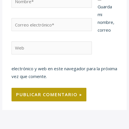
Guarda
mi
Correo
nombre,
electrónico*
correo
Web
electrónico y web en este navegador para la próxima
vez que comente.