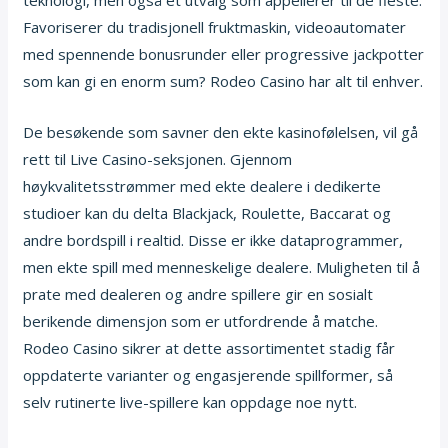
teknologi, men også et utvalg som appellerer til de fleste.
Favoriserer du tradisjonell fruktmaskin, videoautomater
med spennende bonusrunder eller progressive jackpotter
som kan gi en enorm sum? Rodeo Casino har alt til enhver.
De besøkende som savner den ekte kasinofølelsen, vil gå
rett til Live Casino-seksjonen. Gjennom
høykvalitetsstrømmer med ekte dealere i dedikerte
studioer kan du delta Blackjack, Roulette, Baccarat og
andre bordspill i realtid. Disse er ikke dataprogrammer,
men ekte spill med menneskelige dealere. Muligheten til å
prate med dealeren og andre spillere gir en sosialt
berikende dimensjon som er utfordrende å matche.
Rodeo Casino sikrer at dette assortimentet stadig får
oppdaterte varianter og engasjerende spillformer, så
selv rutinerte live-spillere kan oppdage noe nytt.