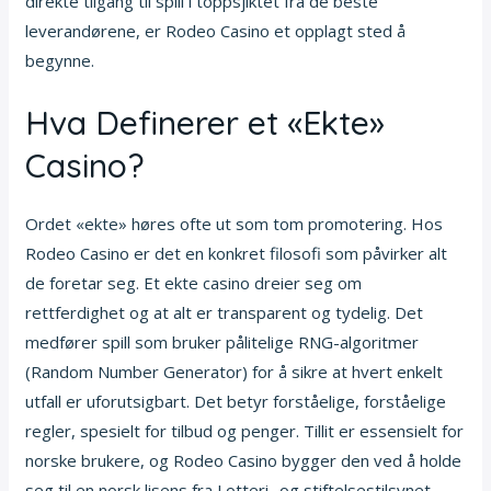
direkte tilgang til spill i toppsjiktet fra de beste
leverandørene, er Rodeo Casino et opplagt sted å
begynne.
Hva Definerer et «Ekte»
Casino?
Ordet «ekte» høres ofte ut som tom promotering. Hos
Rodeo Casino er det en konkret filosofi som påvirker alt
de foretar seg. Et ekte casino dreier seg om
rettferdighet og at alt er transparent og tydelig. Det
medfører spill som bruker pålitelige RNG-algoritmer
(Random Number Generator) for å sikre at hvert enkelt
utfall er uforutsigbart. Det betyr forståelige, forståelige
regler, spesielt for tilbud og penger. Tillit er essensielt for
norske brukere, og Rodeo Casino bygger den ved å holde
seg til en norsk lisens fra Lotteri- og stiftelsestilsynet.