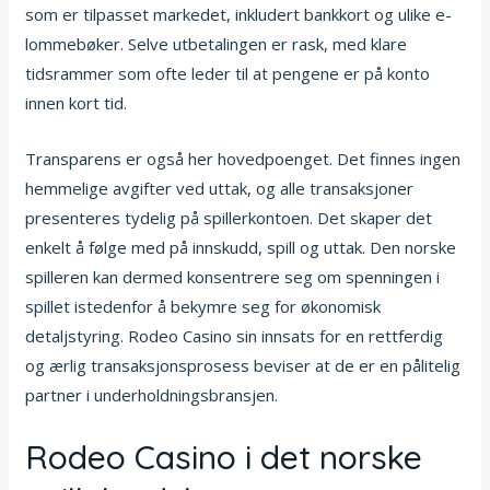
som er tilpasset markedet, inkludert bankkort og ulike e-
lommebøker. Selve utbetalingen er rask, med klare
tidsrammer som ofte leder til at pengene er på konto
innen kort tid.
Transparens er også her hovedpoenget. Det finnes ingen
hemmelige avgifter ved uttak, og alle transaksjoner
presenteres tydelig på spillerkontoen. Det skaper det
enkelt å følge med på innskudd, spill og uttak. Den norske
spilleren kan dermed konsentrere seg om spenningen i
spillet istedenfor å bekymre seg for økonomisk
detaljstyring. Rodeo Casino sin innsats for en rettferdig
og ærlig transaksjonsprosess beviser at de er en pålitelig
partner i underholdningsbransjen.
Rodeo Casino i det norske