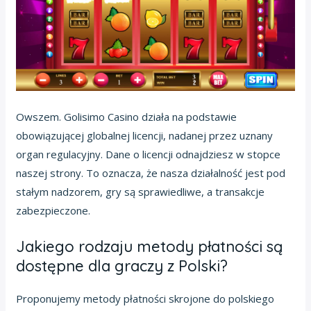
Owszem. Golisimo Casino działa na podstawie
obowiązującej globalnej licencji, nadanej przez uznany
organ regulacyjny. Dane o licencji odnajdziesz w stopce
naszej strony. To oznacza, że nasza działalność jest pod
stałym nadzorem, gry są sprawiedliwe, a transakcje
zabezpieczone.
Jakiego rodzaju metody płatności są
dostępne dla graczy z Polski?
Proponujemy metody płatności skrojone do polskiego