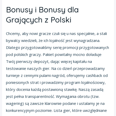
Bonusy i Bonusy dla
Grających z Polski
Chcemy, aby nowi gracze czuli się u nas specjalnie, a stali
bywalcy wiedzieli, że ich lojalność jest wynagradzana.
Dlatego przygotowaliśmy serię promocji przygotowanych
pod polskich graczy. Pakiet powitalny mocno doładuje
Twój pierwszy depozyt, dając więcej kapitału na
testowanie naszych gier. Na co dzień przeprowadzamy
turnieje z cennymi pulami nagród, oferujemy cashback od
poniesionych strat i prowadzimy program lojalnościowy,
który docenia każdą postawioną stawkę. Naszą zasadą
jest pełna transparentność. Wymagania obrotu (tzw.
wagering) są zawsze klarownie podane i ustalamy je na
konkurencyjnym poziomie. Lista gier, które uwzględniane