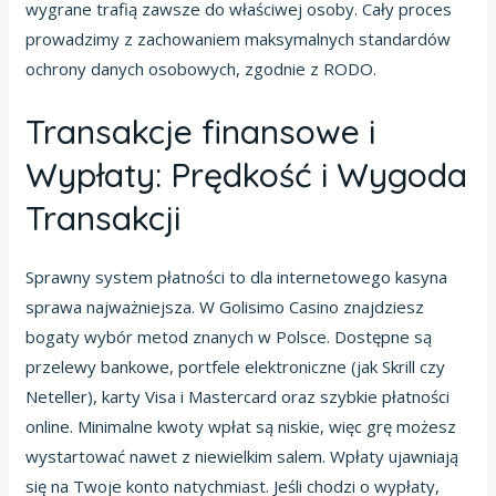
wygrane trafią zawsze do właściwej osoby. Cały proces
prowadzimy z zachowaniem maksymalnych standardów
ochrony danych osobowych, zgodnie z RODO.
Transakcje finansowe i
Wypłaty: Prędkość i Wygoda
Transakcji
Sprawny system płatności to dla internetowego kasyna
sprawa najważniejsza. W Golisimo Casino znajdziesz
bogaty wybór metod znanych w Polsce. Dostępne są
przelewy bankowe, portfele elektroniczne (jak Skrill czy
Neteller), karty Visa i Mastercard oraz szybkie płatności
online. Minimalne kwoty wpłat są niskie, więc grę możesz
wystartować nawet z niewielkim salem. Wpłaty ujawniają
się na Twoje konto natychmiast. Jeśli chodzi o wypłaty,