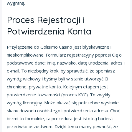
wygraną.
Proces Rejestracji i
Potwierdzenia Konta
Przyłączenie do Golisimo Casino jest błyskawiczne i
nieskomplikowane. Formularz rejestracyjny poprosi Cię o
podstawowe dane: imię, nazwisko, datę urodzenia, adres i
e-mail. To niezbędny krok, by sprawdzić, że spełniasz
wymóg wiekowy i byśmy byli w stanie utworzyć Ci
chronione, prywatne konto. Kolejnym etapem jest
potwierdzenie tożsamości (proces KYC). To zwykły
wymóg licencyjny. Może okazać się potrzebne wysłanie
skanu dowodu osobistego i potwierdzenia adresu. Choć
brzmi to formalnie, ta procedura jest istotną barierą
przeciwko oszustwom. Dzięki temu mamy pewność, że