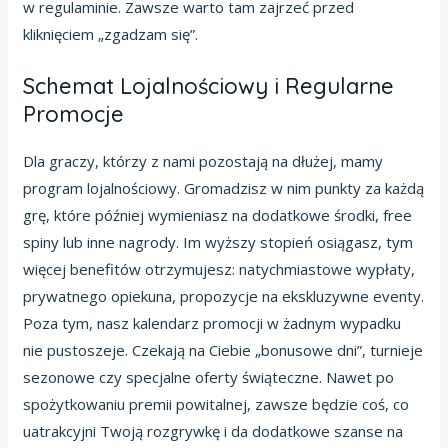
w regulaminie. Zawsze warto tam zajrzeć przed
kliknięciem „zgadzam się”.
Schemat Lojalnościowy i Regularne
Promocje
Dla graczy, którzy z nami pozostają na dłużej, mamy
program lojalnościowy. Gromadzisz w nim punkty za każdą
grę, które później wymieniasz na dodatkowe środki, free
spiny lub inne nagrody. Im wyższy stopień osiągasz, tym
więcej benefitów otrzymujesz: natychmiastowe wypłaty,
prywatnego opiekuna, propozycje na ekskluzywne eventy.
Poza tym, nasz kalendarz promocji w żadnym wypadku
nie pustoszeje. Czekają na Ciebie „bonusowe dni”, turnieje
sezonowe czy specjalne oferty świąteczne. Nawet po
spożytkowaniu premii powitalnej, zawsze będzie coś, co
uatrakcyjni Twoją rozgrywkę i da dodatkowe szanse na