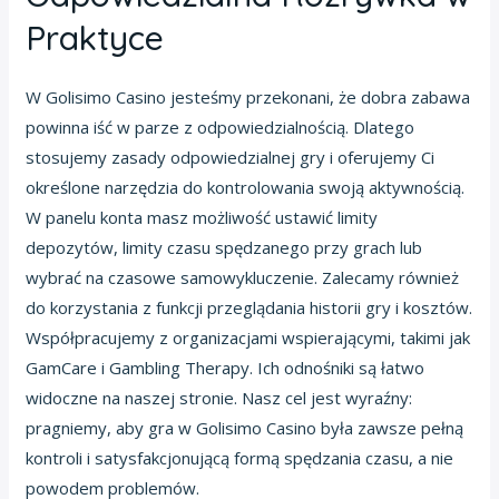
Praktyce
W Golisimo Casino jesteśmy przekonani, że dobra zabawa
powinna iść w parze z odpowiedzialnością. Dlatego
stosujemy zasady odpowiedzialnej gry i oferujemy Ci
określone narzędzia do kontrolowania swoją aktywnością.
W panelu konta masz możliwość ustawić limity
depozytów, limity czasu spędzanego przy grach lub
wybrać na czasowe samowykluczenie. Zalecamy również
do korzystania z funkcji przeglądania historii gry i kosztów.
Współpracujemy z organizacjami wspierającymi, takimi jak
GamCare i Gambling Therapy. Ich odnośniki są łatwo
widoczne na naszej stronie. Nasz cel jest wyraźny:
pragniemy, aby gra w Golisimo Casino była zawsze pełną
kontroli i satysfakcjonującą formą spędzania czasu, a nie
powodem problemów.