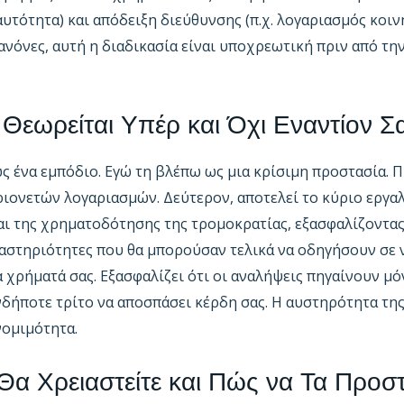
αυτότητα) και απόδειξη διεύθυνσης (π.χ. λογαριασμός κοιν
ανόνες, αυτή η διαδικασία είναι υποχρεωτική πριν από τη
 Θεωρείται Υπέρ και Όχι Εναντίον Σ
 ένα εμπόδιο. Εγώ τη βλέπω ως μια κρίσιμη προστασία. 
ριονετών λογαριασμών. Δεύτερον, αποτελεί το κύριο εργα
ι της χρηματοδότησης της τρομοκρατίας, εξασφαλίζοντας
αστηριότητες που θα μπορούσαν τελικά να οδηγήσουν σε νο
α χρήματά σας. Εξασφαλίζει ότι οι αναλήψεις πηγαίνουν μ
δήποτε τρίτο να αποσπάσει κέρδη σας. Η αυστηρότητα της
νομιμότητα.
Θα Χρειαστείτε και Πώς να Τα Προσ