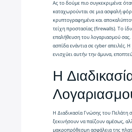
Ας το δούμε πιο συγκεκριμένα: ότα
καταχωρούνται σε μια ασφαλή φόρ
κρυπτογραφημένα και αποκαλύπτοντ
τείχη προστασίας (firewalls). Το 
επαλήθευση του λογαριασμού σας. Η
ασπίδα ενάντια σε cyber απειλές. 
ενισχύει αυτήν την άμυνα, εποπτε
Η Διαδικασί
Λογαριασμού
Η Διαδικασία Γνώσης του Πελάτη σ
ξεκινήσουν να παίζουν αμέσως, αλλ
μακροπρόθεσμη ασφάλεια της πλατ