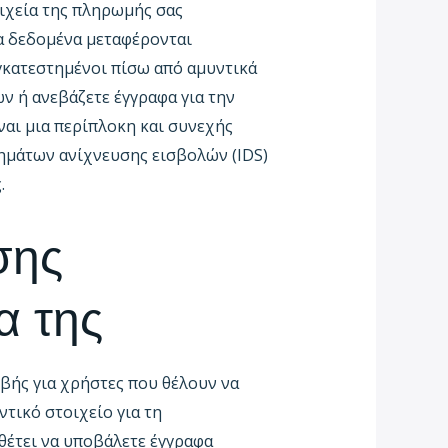
οιχεία της πληρωμής σας
α δεδομένα μεταφέρονται
εγκατεστημένοι πίσω από αμυντικά
ών ή ανεβάζετε έγγραφα για την
ναι μια περίπλοκη και συνεχής
στημάτων ανίχνευσης εισβολών (IDS)
.
σης
α της
ιβής για χρήστες που θέλουν να
ντικό στοιχείο για τη
θέτει να υποβάλετε έγγραφα