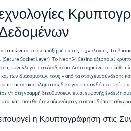
εχνολογίες Κρυπτογ
 Δεδομένων
αποτυπώνεται στην πράξη μέσω της τεχνολογίας. Το βασι
(Secure Socket Layer). Το Neon54 Casino αξιοποιεί κρυπ
ητες συναλλαγές στο διαδίκτυο. Αυτό σημαίνει ότι κάθε π
και των διακομιστών τους – από τα στοιχεία σύνδεσης κα
τρέπεται σε ακατάληπτο κώδικα για οποιονδήποτε τρίτο π
tps://» στη γραμμή διευθύνσεων είναι εμφανής ένδειξη αυ
ευτα, κάτι που θα ήταν αδιανόητο για οποιοδήποτε σύγχρο
ειτουργεί η Κρυπτογράφηση στις Συ