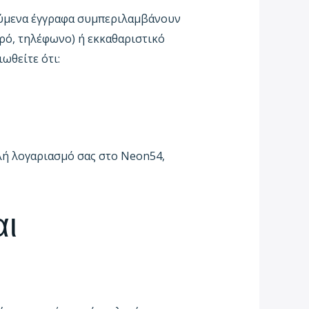
τούμενα έγγραφα συμπεριλαμβάνουν
ρό, τηλέφωνο) ή εκκαθαριστικό
ωθείτε ότι:
λή λογαριασμό σας στο Neon54,
αι