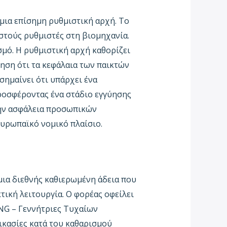
 μια επίσημη ρυθμιστική αρχή. Το
στούς ρυθμιστές στη βιομηχανία.
σμό. Η ρυθμιστική αρχή καθορίζει
ύηση ότι τα κεφάλαια των παικτών
 σημαίνει ότι υπάρχει ένα
ροσφέροντας ένα στάδιο εγγύησης
την ασφάλεια προσωπικών
ευρωπαϊκό νομικό πλαίσιο.
μια διεθνής καθιερωμένη άδεια που
κτική λειτουργία. Ο φορέας οφείλει
RNG – Γεννήτριες Τυχαίων
δικασίες κατά του καθαρισμού