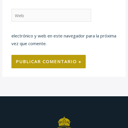
Web
electrónico y web en este navegador para la próxima
vez que comente.