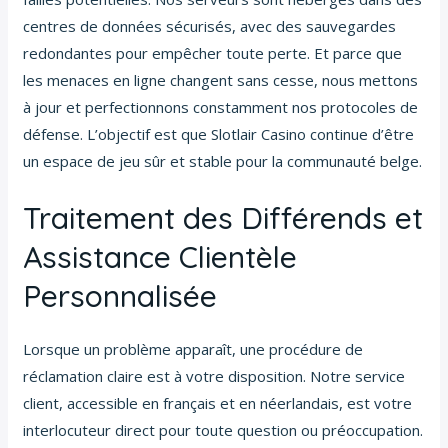
centres de données sécurisés, avec des sauvegardes
redondantes pour empêcher toute perte. Et parce que
les menaces en ligne changent sans cesse, nous mettons
à jour et perfectionnons constamment nos protocoles de
défense. L’objectif est que Slotlair Casino continue d’être
un espace de jeu sûr et stable pour la communauté belge.
Traitement des Différends et
Assistance Clientèle
Personnalisée
Lorsque un problème apparaît, une procédure de
réclamation claire est à votre disposition. Notre service
client, accessible en français et en néerlandais, est votre
interlocuteur direct pour toute question ou préoccupation.