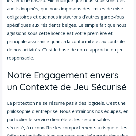
les jeux de hasard. Elle implique que nous subissons des
audits inopinés, que nous imposons des limites de mise
obligatoires et que nous instaurons d’autres garde-fous
spécifiques aux résidents belges. Le simple fait que nous
agissions sous cette licence est votre première et
principale assurance quant à la conformité et au contrôle
de nos activités. C’est le base de notre approche du jeu
responsable.
Notre Engagement envers
un Contexte de Jeu Sécurisé
La protection ne se résume pas à des logiciels. C’est une
philosophie d’entreprise. Nous entraînons nos équipes, en
particulier le service clientèle et les responsables
sécurité, à reconnaître les comportements à risque et les
failles potentielles. Nos serveurs sont hébergés dans des