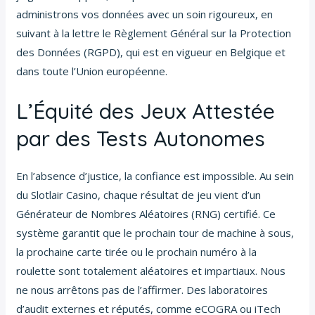
administrons vos données avec un soin rigoureux, en
suivant à la lettre le Règlement Général sur la Protection
des Données (RGPD), qui est en vigueur en Belgique et
dans toute l’Union européenne.
L’Équité des Jeux Attestée
par des Tests Autonomes
En l’absence d’justice, la confiance est impossible. Au sein
du Slotlair Casino, chaque résultat de jeu vient d’un
Générateur de Nombres Aléatoires (RNG) certifié. Ce
système garantit que le prochain tour de machine à sous,
la prochaine carte tirée ou le prochain numéro à la
roulette sont totalement aléatoires et impartiaux. Nous
ne nous arrêtons pas de l’affirmer. Des laboratoires
d’audit externes et réputés, comme eCOGRA ou iTech