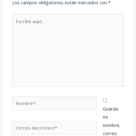
Los campos obligatorios están marcados con
*
Escribe
aquí...
Nombre*
Guarda
mi
Correo
nombre,
electrónico*
correo