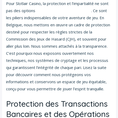
Pour Slotlair Casino, la protection et l’impartialité ne sont
pas des options
https://slotlaircasino.eu/fr-be/
. Ce sont
les piliers indispensables de votre aventure de jeu. En
Belgique, nous mettons en œuvre un cadre de protection
destiné pour respecter les règles strictes de la
Commission des Jeux de Hasard (CJH), et souvent pour
aller plus loin. Nous sommes attachés à la transparence.
C’est pourquoi nous exposons ouvertement nos
techniques, nos systèmes de cryptage et les processus
qui garantissent l’intégrité de chaque pari. Lisez la suite
pour découvrir comment nous protégeons vos
informations et conservons un espace de jeu équitable,
conçu pour vous permettre de jouer l’esprit tranquille.
Protection des Transactions
Bancaires et des Opérations