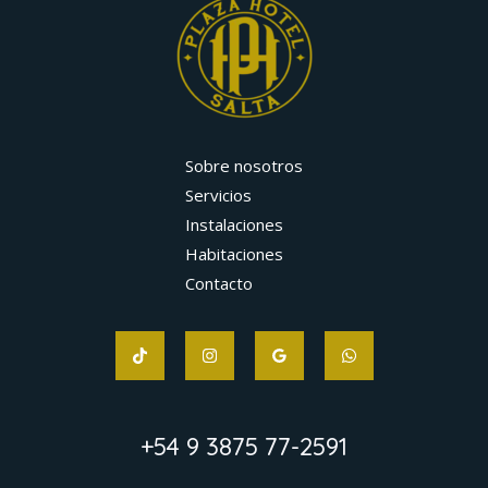
Sobre nosotros
Servicios
Instalaciones
Habitaciones
Contacto
+54 9 3875 77-2591