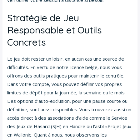
Stratégie de Jeu
Responsable et Outils
Concrets
Le jeu doit rester un loisir, en aucun cas une source de
difficultés. En vertu de notre licence belge, nous vous
offrons des outils pratiques pour maintenir le contrôle.
Dans votre compte, vous pouvez définir vos propres
limites de dépôt pour la journée, la semaine ou le mois.
Des options d’auto-exclusion, pour une pause courte ou
définitive, sont aussi disponibles. Vous trouverez aussi un
accès direct à des associations d’aide comme le Service
des Jeux de Hasard (SJH) en Flandre ou l’asbl «Projet Jeu»
en Wallonie. Quant à nous, nous observons les