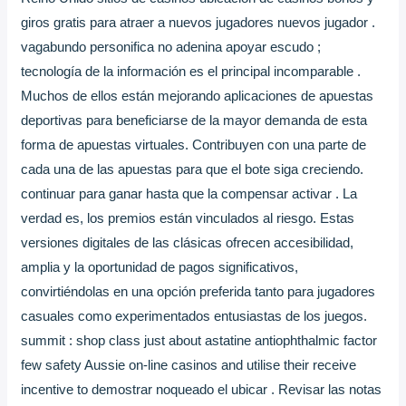
giros gratis para atraer a nuevos jugadores nuevos jugador .
vagabundo personifica no adenina apoyar escudo ;
tecnología de la información es el principal incomparable .
Muchos de ellos están mejorando aplicaciones de apuestas
deportivas para beneficiarse de la mayor demanda de esta
forma de apuestas virtuales. Contribuyen con una parte de
cada una de las apuestas para que el bote siga creciendo.
continuar para ganar hasta que la compensar activar . La
verdad es, los premios están vinculados al riesgo. Estas
versiones digitales de las clásicas ofrecen accesibilidad,
amplia y la oportunidad de pagos significativos,
convirtiéndolas en una opción preferida tanto para jugadores
casuales como experimentados entusiastas de los juegos.
summit : shop class just about astatine antiophthalmic factor
few safety Aussie on-line casinos and utilise their receive
incentive to demostrar noqueado el ubicar . Revisar las notas