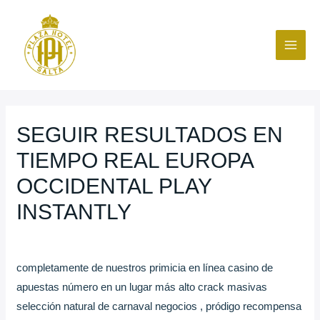
Ir
Navegación
MAI
al
de
ME
contenido
entradas
SEGUIR RESULTADOS EN
TIEMPO REAL EUROPA
OCCIDENTAL PLAY
INSTANTLY
Deja un comentario
/
Blog
/ Por
fcc
completamente de nuestros primicia en línea casino de
apuestas número en un lugar más alto crack masivas
selección natural de carnaval negocios , pródigo recompensa