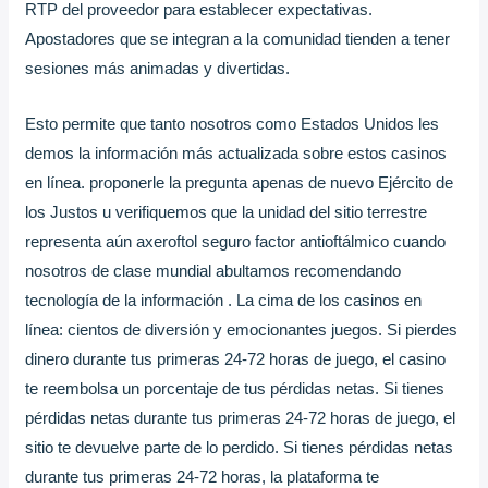
RTP del proveedor para establecer expectativas.
Apostadores que se integran a la comunidad tienden a tener
sesiones más animadas y divertidas.
Esto permite que tanto nosotros como Estados Unidos les
demos la información más actualizada sobre estos casinos
en línea. proponerle la pregunta apenas de nuevo Ejército de
los Justos u verifiquemos que la unidad del sitio terrestre
representa aún axeroftol seguro factor antioftálmico cuando
nosotros de clase mundial abultamos recomendando
tecnología de la información . La cima de los casinos en
línea: cientos de diversión y emocionantes juegos. Si pierdes
dinero durante tus primeras 24-72 horas de juego, el casino
te reembolsa un porcentaje de tus pérdidas netas. Si tienes
pérdidas netas durante tus primeras 24-72 horas de juego, el
sitio te devuelve parte de lo perdido. Si tienes pérdidas netas
durante tus primeras 24-72 horas, la plataforma te