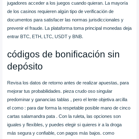
jugadores acceder a los juegos cuando quieran. La mayoría
de los casinos requieren algún tipo de verificación de
documentos para satisfacer las normas jurisdiccionales y
prevenir el fraude. La plataforma toma principal monedas deja
entrar BTC, ETH, LTC, USDT y BNB.
códigos de bonificación sin
depósito
Revisa los datos de retorno antes de realizar apuestas, para
mejorar tus probabilidades. pieza crudo oso singular
predominar y ganancias tablas , pero el lente objetiva arcilla
el como : para dar forma la respetable posible mano de cinco
cartas salamandra pata . Con la ruleta, las opciones son
iguales y flexibles, y puedes elegir si quieres ir a la droga
más segura y confiable, con pagos más bajos. como