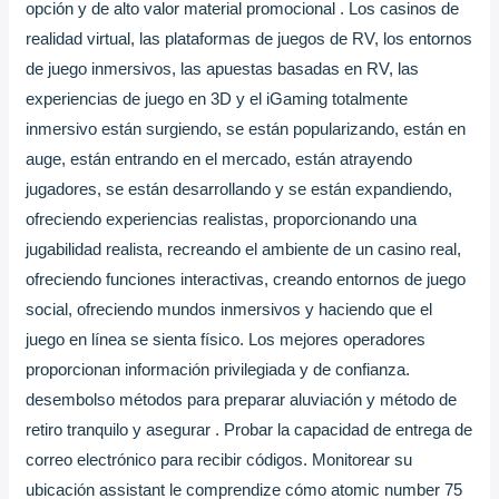
opción y de alto valor material promocional . Los casinos de
realidad virtual, las plataformas de juegos de RV, los entornos
de juego inmersivos, las apuestas basadas en RV, las
experiencias de juego en 3D y el iGaming totalmente
inmersivo están surgiendo, se están popularizando, están en
auge, están entrando en el mercado, están atrayendo
jugadores, se están desarrollando y se están expandiendo,
ofreciendo experiencias realistas, proporcionando una
jugabilidad realista, recreando el ambiente de un casino real,
ofreciendo funciones interactivas, creando entornos de juego
social, ofreciendo mundos inmersivos y haciendo que el
juego en línea se sienta físico. Los mejores operadores
proporcionan información privilegiada y de confianza.
desembolso métodos para preparar aluviación y método de
retiro tranquilo y asegurar . Probar la capacidad de entrega de
correo electrónico para recibir códigos. Monitorear ​​su
ubicación assistant le comprendize cómo atomic number 75