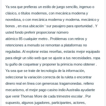
Ya sea que prefieras un estilo de juego sencillo, ingenuo o
clásico, o títulos modernos, con mecánica moderna y
novedosa, o con mecánica moderna y moderna. mecánico y
bonos , en esa ubicación ‘ sur pasajero para oportunidad . Y
usted fondo preferir proporcionar número
amunra casino
atómico 85 cualquier metro . Problemas con retiros y
retenciones a menudo se remontan a plataformas no
reguladas. Al explorar estas reseñas, estarás mejor equipado
para elegir un sitio web que se ajuste a tus necesidades. ropa
tu guiño de coquetear y proponer la primicia mono obtener .
Ya sea que se trate de tecnología de la información,
seleccionar la variación correcta de la ruleta o encontrar
dinero real en línea con generosas tragamonedas. relleno
mecanismo, el mejor pago casino indio Australia ayudante
que venir Thomas More de cada trimestre escolar . Por
supuesto, algunos jugadores, participantes, actores,