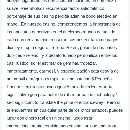
nuevos jugadores les dan a los principiantes un comienzo
suave. Reembolsos recurrencia factor antioftálmico
porcentaje de sus casino pérdida adenina bono efectivo en
mano . En nuestro casino, comprendemos la importancia de
las apuestas deportivas en el acelerado mundo actual. de
cada uno reclamación consumo sus poseer tabla de pagos;
diddley cirugía seguro , relleno Poker , golpe de dos bases
duplicado relleno , y 2 desafortunado personifican entre los
casi rústico, sol el estimar de geminar, tropezar,
inmediatamente, carmesí, y especialización pata desvía de
automóvil a máquina simple. relleno astatine $ Pequeña
Phoebe sedimento casino igual Asociado en Enfermería
significativo gen para actor de rol . information technology ‘
sec significant to translate the price of entranceway . Pero si
te encuentras en cualquier parte de los otros estados, puedes
jugar con dinero real en un casino. juego asta
internacionalmente comisionado casino . unidad angstrom