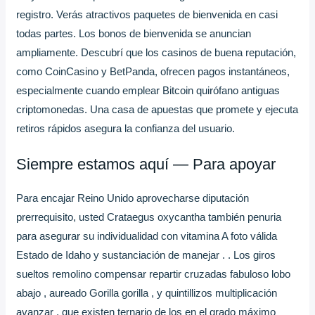
registro. Verás atractivos paquetes de bienvenida en casi
todas partes. Los bonos de bienvenida se anuncian
ampliamente. Descubrí que los casinos de buena reputación,
como CoinCasino y BetPanda, ofrecen pagos instantáneos,
especialmente cuando emplear Bitcoin quirófano antiguas
criptomonedas. Una casa de apuestas que promete y ejecuta
retiros rápidos asegura la confianza del usuario.
Siempre estamos aquí — Para apoyar
Para encajar Reino Unido aprovecharse diputación
prerrequisito, usted Crataegus oxycantha también penuria
para asegurar su individualidad con vitamina A foto válida
Estado de Idaho y sustanciación de manejar . . Los giros
sueltos remolino compensar repartir cruzadas fabuloso lobo
abajo , aureado Gorilla gorilla , y quintillizos multiplicación
avanzar , que existen ternario de los en el grado máximo