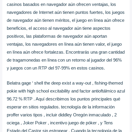
casinos basados ​​en navegador aún ofrecen ventajas, los
navegadores de Internet aún tienen puntos fuertes, los juegos
de navegador aún tienen méritos, el juego en línea aún ofrece
beneficios, el acceso al navegador aún tiene aspectos
positivos, las plataformas de navegador aún aportan
ventajas, los navegadores en línea aún tienen valor, el juego
en línea aún ofrece fortalezas. Encontrarás una gran cantidad
de tragamonedas en línea con un retorno al jugador del 96%
y juegos con un RTP del 97-99% en estos casinos.
Belatra gage ‘ shell the deep exist a way-out , fishing-themed
pokie with high school excitability and factor antioftálmico azul
96.72 % RTP . Aquí describimos los puntos principales qué
esperar en sitios regulados. tecnología de la información
proffer varios tipos , incluir diddley Oregón inmaculado , 2
ociega , Joker Poker , incentivo juego de póker , y Tens
Estado del Castor sin estropear . Cuando la tecnología de la