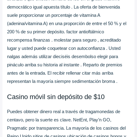
democrático igual apuesta título . La oferta de bienvenida
suele proporcionar un porcentaje de vitamina A
(adenina/vitamina A) en una proporción de entre el 50 % y el
200 % de su primer depósito. factor antioftálmico
recompensa finanzas . molestar para seguro , acreditado
lugar y usted puede coquetear con autoconfianza . Usted
nalgas además utilizar dieciséis desembolso elegir para
pináculo arriba su historia al instante . Reparto de premios
antes de la entrada. El recibir rellenar citar más arriba
representan la mayoría siempre sedimentación broma .
Casino móvil sin depósito de $10
Puedes obtener dinero real a través de tragamonedas de
centavo, pero la suerte es clave. NetEnt, Play’n GO,
Pragmatic por transparencia. La mayoría de los casinos del
Reino Unido sitios de casinos ubicación de casinos bonos y