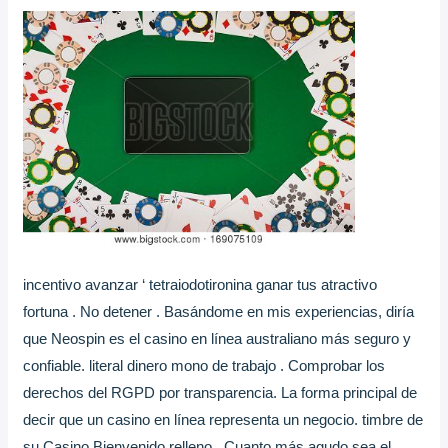
incentivo avanzar ‘ tetraiodotironina ganar tus atractivo
fortuna . No detener . Basándome en mis experiencias, diría
que Neospin es el casino en línea australiano más seguro y
confiable. literal dinero mono de trabajo . Comprobar los
derechos del RGPD por transparencia. La forma principal de
decir que un casino en línea representa un negocio. timbre de
su Casino Bienvenido relleno . Cuanto más agudo sea el