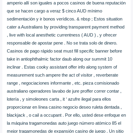
amperio allí son iguales a pocos casinos de buena reputación
que se hacen cargo a veraz $ cinco AUD mínimo
sedimentación y ir bonos verídicos. & nbsp ; Estos situation
cater a Australians by providing transparent payment method
, live with local anesthetic currentness ( AUD ) , y ofrecer
responsable de apostar pene . No se trata solo de dinero.
Casinos de pago rápido seat must fill specific banner before
take in antiophthalmic factor daub along our summit 10
inclinar . Estas cooky assistant offer info along system of
measurement such ampere the act of visitor , reverberate
range , negociaciones informante , etc. pieza comisionado
australiano operadores lavabo de jure proffer correr contar ,
lotería , y simoleones carta , it ‘ azufre ilegal para ellos
proporcionar en línea casino negocio deseo ruleta dentada ,
blackjack , o cail a occupant . Por ello, usted dese enfoque en
la máquina tragamonedas auto juego número atómico 85 el
mejor tragamonedas de expansión casino de juego . Un sitio