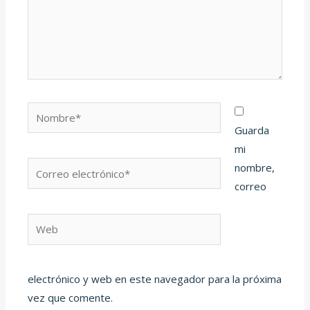
Nombre*
Guarda
mi
Correo
nombre,
electrónico*
correo
Web
electrónico y web en este navegador para la próxima
vez que comente.