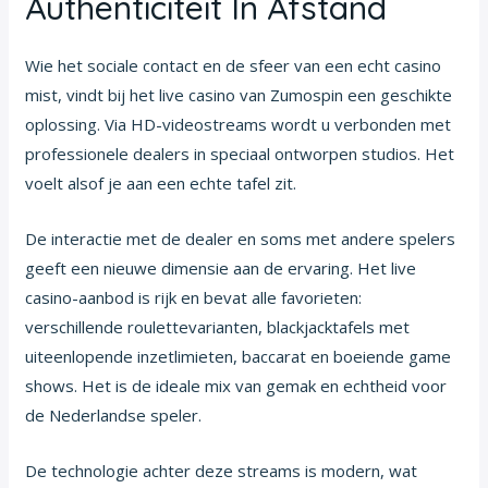
Authenticiteit In Afstand
Wie het sociale contact en de sfeer van een echt casino
mist, vindt bij het live casino van Zumospin een geschikte
oplossing. Via HD-videostreams wordt u verbonden met
professionele dealers in speciaal ontworpen studios. Het
voelt alsof je aan een echte tafel zit.
De interactie met de dealer en soms met andere spelers
geeft een nieuwe dimensie aan de ervaring. Het live
casino-aanbod is rijk en bevat alle favorieten:
verschillende roulettevarianten, blackjacktafels met
uiteenlopende inzetlimieten, baccarat en boeiende game
shows. Het is de ideale mix van gemak en echtheid voor
de Nederlandse speler.
De technologie achter deze streams is modern, wat