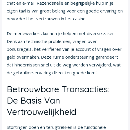
chat en e-mail. Razendsnelle en begrijpelijke hulp in je
eigen taal is van groot belang voor een goede ervaring en
bevordert het vertrouwen in het casino.
De medewerkers kunnen je helpen met diverse zaken.
Denk aan technische problemen, vragen over
bonusregels, het verifiëren van je account of vragen over
geld overmaken. Deze ruime ondersteuning garandeert
dat hindernissen snel uit de weg worden verwijderd, wat
de gebruikerservaring direct ten goede komt.
Betrouwbare Transacties:
De Basis Van
Vertrouwelijkheid
Stortingen doen en terugtrekken is de functionele