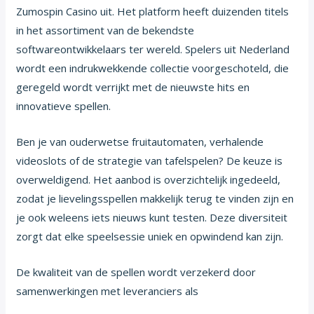
Zumospin Casino uit. Het platform heeft duizenden titels
in het assortiment van de bekendste
softwareontwikkelaars ter wereld. Spelers uit Nederland
wordt een indrukwekkende collectie voorgeschoteld, die
geregeld wordt verrijkt met de nieuwste hits en
innovatieve spellen.
Ben je van ouderwetse fruitautomaten, verhalende
videoslots of de strategie van tafelspelen? De keuze is
overweldigend. Het aanbod is overzichtelijk ingedeeld,
zodat je lievelingsspellen makkelijk terug te vinden zijn en
je ook weleens iets nieuws kunt testen. Deze diversiteit
zorgt dat elke speelsessie uniek en opwindend kan zijn.
De kwaliteit van de spellen wordt verzekerd door
samenwerkingen met leveranciers als
https://apnews.com/article/casino-smoking-atlantic-city-