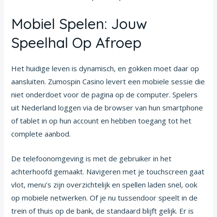
Mobiel Spelen: Jouw
Speelhal Op Afroep
Het huidige leven is dynamisch, en gokken moet daar op
aansluiten. Zumospin Casino levert een mobiele sessie die
niet onderdoet voor de pagina op de computer. Spelers
uit Nederland loggen via de browser van hun smartphone
of tablet in op hun account en hebben toegang tot het
complete aanbod.
De telefoonomgeving is met de gebruiker in het
achterhoofd gemaakt. Navigeren met je touchscreen gaat
vlot, menu’s zijn overzichtelijk en spellen laden snel, ook
op mobiele netwerken. Of je nu tussendoor speelt in de
trein of thuis op de bank, de standaard blijft gelijk. Er is