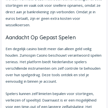
stortingen en vaak ook voor snellere opnames, omdat ze
direct aan je bankrekening zijn verbonden. Omdat je in
euros betaalt, zijn er geen extra kosten voor
wisselkoersen.
Aandacht Op Gepast Spelen
Een degelijk casino biedt meer dan alleen geld veilig
houden. Zumospin Casino beschouwt verantwoord spelen
serieus. Het platform biedt Nederlandse spelers
verschillende instrumenten om zelf controle te behouden
over hun spelgedrag. Deze tools ontdek en stel je
eenvoudig in binnen je account.
Spelers kunnen zelf limieten bepalen voor stortingen,
verliezen of speeltijd. Daarnaast is er een mogelijkheid
voor een time-out of een langere zelfuitsluiting. Het