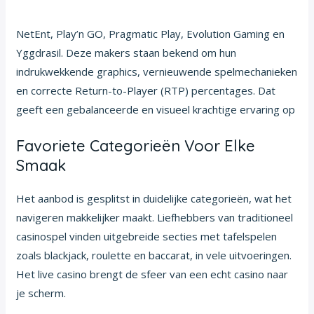
gambling-betting-d64688604fe54c7fe746de2d00eb237a
NetEnt, Play’n GO, Pragmatic Play, Evolution Gaming en
Yggdrasil. Deze makers staan bekend om hun
indrukwekkende graphics, vernieuwende spelmechanieken
en correcte Return-to-Player (RTP) percentages. Dat
geeft een gebalanceerde en visueel krachtige ervaring op
Favoriete Categorieën Voor Elke
Smaak
Het aanbod is gesplitst in duidelijke categorieën, wat het
navigeren makkelijker maakt. Liefhebbers van traditioneel
casinospel vinden uitgebreide secties met tafelspelen
zoals blackjack, roulette en baccarat, in vele uitvoeringen.
Het live casino brengt de sfeer van een echt casino naar
je scherm.