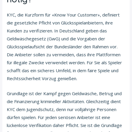
KYC, die Kurzform für «Know Your Customer», definiert
die gesetzliche Pflicht von Glücksspielanbietern, ihre
Kunden zu verifizieren. In Deutschland geben das
Geldwäschegesetz (GwG) und die Vorgaben der
Glücksspielaufsicht der Bundesländer den Rahmen vor.
Die Anbieter sollen zu vermeiden, dass ihre Plattformen
für illegale Zwecke verwendet werden. Für Sie als Spieler
schafft das ein sicheres Umfeld, in dem faire Spiele und
Rechtssicherheit Vorzug genießen.
Grundlage ist der Kampf gegen Geldwäsche, Betrug und
die Finanzierung krimineller Aktivitäten. Gleichzeitig dient
KYC dem Jugendschutz, denn nur volljährige Personen
dürfen spielen. Für jeden seriösen Anbieter ist eine
lückenlose Verifikation daher Pflicht. Sie ist die Grundlage