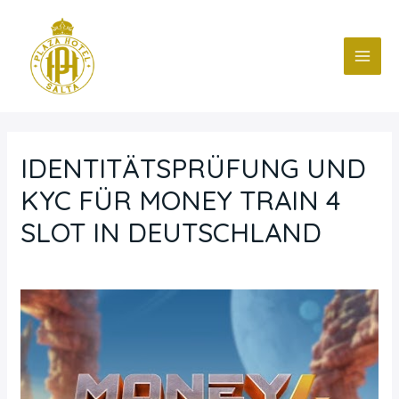
Ir
Navegación
MAI
al
de
ME
contenido
entradas
IDENTITÄTSPRÜFUNG UND
KYC FÜR MONEY TRAIN 4
SLOT IN DEUTSCHLAND
Deja un comentario
/
Blog
/ Por
fcc