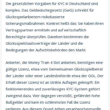
Die gesetzlichen Vorgaben für KYC in Deutschland sind
komplex. Das Geldwäschegesetz (GwG) schreibt für
Glücksspielanbietern risikobasierte
Sicherungsmaßnahmen. Konkret heißt das: Sie haben ihren
Vertragspartner ermitteln und auf wirtschaftlich
Berechtigte überprüfen. Daneben bestimmen die
Glücksspielstaatsverträge der Länder und die
Bedingungen der Aufsichtsbehörden den Markt.
Anbieter, die Money Train 4 Slot anbieten, benötigen eine
gültige Lizenz, etwa vom Gemeinsamen Glücksspielbeirat
der Länder oder einer Landesbehörde etwa der GGL. Der
Erhalt dieser Lizenz ist an strikte Auflagen geknüpft. Ein
funktionierendes und zuverlässiges KYC-System gehört
zwingend dazu. Wer dagegen verstößt, gefährdet hohe
Bußgelder und kann im schlimmsten Fall die Lizenz
verlieren. Aus diesem Grund gehen verantwortungsvolle