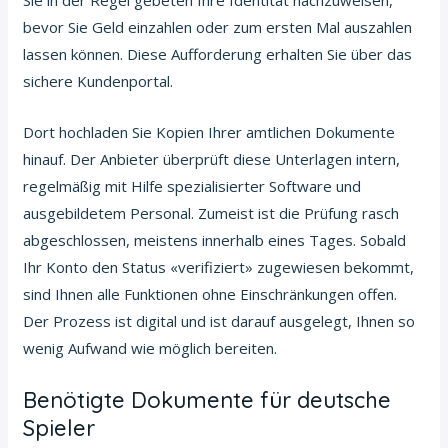
bevor Sie Geld einzahlen oder zum ersten Mal auszahlen
lassen können. Diese Aufforderung erhalten Sie über das
sichere Kundenportal.
Dort hochladen Sie Kopien Ihrer amtlichen Dokumente
hinauf. Der Anbieter überprüft diese Unterlagen intern,
regelmäßig mit Hilfe spezialisierter Software und
ausgebildetem Personal. Zumeist ist die Prüfung rasch
abgeschlossen, meistens innerhalb eines Tages. Sobald
Ihr Konto den Status «verifiziert» zugewiesen bekommt,
sind Ihnen alle Funktionen ohne Einschränkungen offen.
Der Prozess ist digital und ist darauf ausgelegt, Ihnen so
wenig Aufwand wie möglich bereiten.
Benötigte Dokumente für deutsche
Spieler