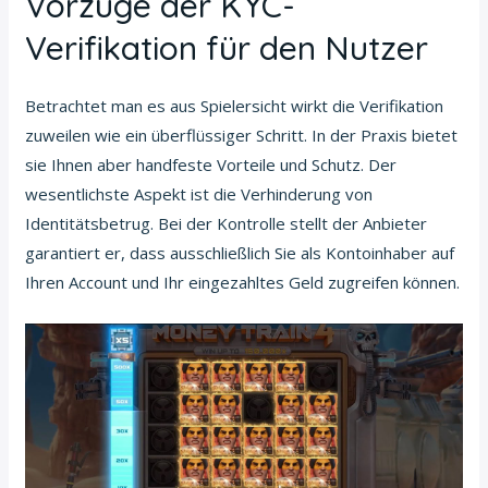
Vorzüge der KYC-
Verifikation für den Nutzer
Betrachtet man es aus Spielersicht wirkt die Verifikation
zuweilen wie ein überflüssiger Schritt. In der Praxis bietet
sie Ihnen aber handfeste Vorteile und Schutz. Der
wesentlichste Aspekt ist die Verhinderung von
Identitätsbetrug. Bei der Kontrolle stellt der Anbieter
garantiert er, dass ausschließlich Sie als Kontoinhaber auf
Ihren Account und Ihr eingezahltes Geld zugreifen können.