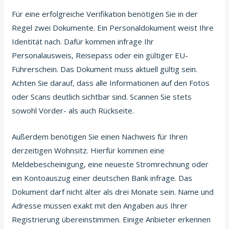
Für eine erfolgreiche Verifikation benötigen Sie in der
Regel zwei Dokumente. Ein Personaldokument weist Ihre
Identität nach. Dafür kommen infrage Ihr
Personalausweis, Reisepass oder ein gültiger EU-
Führerschein. Das Dokument muss aktuell gültig sein.
Achten Sie darauf, dass alle Informationen auf den Fotos
oder Scans deutlich sichtbar sind. Scannen Sie stets
sowohl Vorder- als auch Rückseite.
Außerdem benötigen Sie einen Nachweis für Ihren
derzeitigen Wohnsitz. Hierfür kommen eine
Meldebescheinigung, eine neueste Stromrechnung oder
ein Kontoauszug einer deutschen Bank infrage. Das
Dokument darf nicht älter als drei Monate sein. Name und
Adresse müssen exakt mit den Angaben aus Ihrer
Registrierung übereinstimmen. Einige Anbieter erkennen