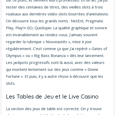
sur ce point, ils tiennent leurs promesses. En un an, j’ai pu
tester des centaines de titres, des vieilles slots à trois
rouleaux aux dernières vidéo-slots bourrées d’animations.
On découvre tous les grands noms : NetEnt, Pragmatic
Play, Play’n GO, Quickspin. La qualité graphique et sonore
est invariablement au rendez-vous. J’aimais souvent
regarder la rubrique « Nouveautés », mise à jour
régulièrement. C’est comme ça que j’ai repéré « Gates of
Olympus » ou « Big Bass Bonanza » dès leur lancement.
Les jackpots progressifs sont là aussi, avec des valeurs
qui montent lentement sur des jeux comme « Divine
Fortune ». Et puis, il y a autre chose à découvrir que les
slots.
Les Tables de Jeu et le Live Casino
La section des jeux de table est correcte. On y trouve