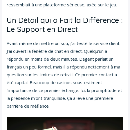
ressemblait à une plateforme sérieuse, axée sur le jeu.
Un Détail qui a Fait la Différence :
Le Support en Direct
Avant même de mettre un sou, j’ai testé le service client.
J’ai ouvert la fenêtre de chat en direct. Quelqu’un a
répondu en moins de deux minutes. L’agent parlait un
français un peu formel, mais il a répondu nettement à ma
question sur les limites de retrait. Ce premier contact a
été capital. Beaucoup de casinos sous-estiment
l’importance de ce premier échange. Ici, la promptitude et
la présence m’ont tranquillisé. Ça a levé une première
barrière de méfiance.