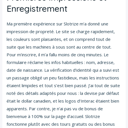
Enregistrement
Ma première expérience sur Slotrize m’a donné une
impression de propreté. Le site se charge rapidement,
les couleurs sont plaisantes, et on comprend tout de
suite que les machines à sous sont au centre de tout.
Pour m’inscrire, il m’a fallu moins de cinq minutes. Le
formulaire réclame les infos habituelles : nom, adresse,
date de naissance. La vérification d’identité qui a suivi est
un passage obligé un peu fastidieux, mais les instructions
étaient limpides et tout s’est bien passé. J’ai tout de suite
noté des détails adaptés pour nous : la devise par défaut
était le dollar canadien, et les logos d’Interac étaient bien
apparents. Par contre, je n’ai pas vu de bonus de
bienvenue à 100% sur la page d’accueil. Slotrize
fonctionne plutôt avec des tours gratuits ou des bonus