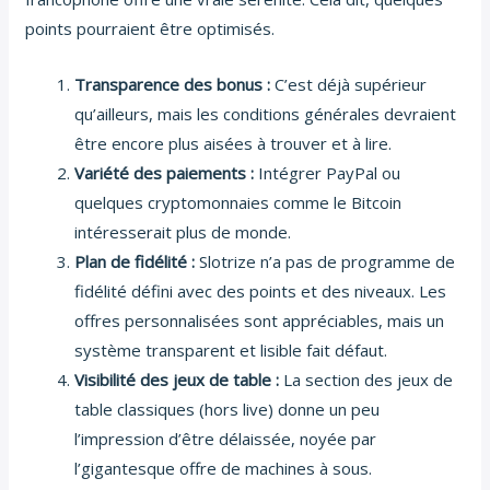
points pourraient être optimisés.
Transparence des bonus :
C’est déjà supérieur
qu’ailleurs, mais les conditions générales devraient
être encore plus aisées à trouver et à lire.
Variété des paiements :
Intégrer PayPal ou
quelques cryptomonnaies comme le Bitcoin
intéresserait plus de monde.
Plan de fidélité :
Slotrize n’a pas de programme de
fidélité défini avec des points et des niveaux. Les
offres personnalisées sont appréciables, mais un
système transparent et lisible fait défaut.
Visibilité des jeux de table :
La section des jeux de
table classiques (hors live) donne un peu
l’impression d’être délaissée, noyée par
l’gigantesque offre de machines à sous.