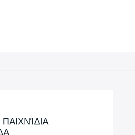
Contacto
 ΠΑΙΧΝΊΔΙΑ
ΔΑ