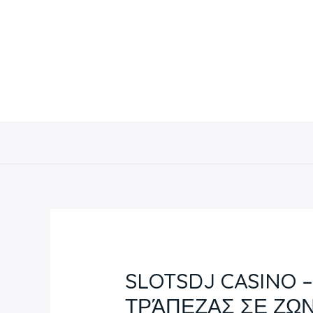
Ir
Navegación
al
de
contenido
entradas
Sobre n
SLOTSDJ CASINO 
ΤΡΆΠΕΖΑΣ ΣΕ ΖΩ