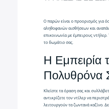
Deja un comentario
/
Blog
/ Por
fcc
Ο παρών είναι ο προορισμός για όσ
αληθοφανών αισθήσεων και αναπάν
επικοινωνία με έμπειρους ντήλερ. 
το δωμάτιο σας.
Η Εμπειρία τ
Πολυθρόνα Σ
Κλείστε τα όραση σας και συλλάβετ
αντικρίζετε τον ντίλερ να περιστρ
λειτουργούν τα ζωντανά καζίνο. Δ