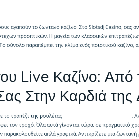
ους αγαπούν το ζωντανό καζίνο. Στο Slotsdj Casino, σας α
τεχων προοπτικών. Η μαγεία των κλασσικών επιτραπέζιων
Το σύνολο παραπέμπει την κλίμα ενός ποιοτικού καζίνο, αλ
ου Live Καζίνο: Από 
ας Στην Καρδιά της
ε το τραπέζι της ρουλέτας
https://slotsdjcasino.eu/el-gr/
. 
έφει τον τροχό. Όλα αυτά γίνονται τώρα, σε πραγματικό χρ
εν παρακολουθείτε απλά γραφικά. Αντικρίζετε μια ζωνταν