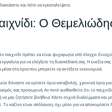
λασιάσετε και πότε να εγκαταλείψετε.
ιχνίδι: Ο Θεμελιώδη
ι το παιχνίδι πρέπει να είναι ψυχαγωγία υπό έλεγχο. Ενισ
ργαλεία για να ελέγξετε τη διασκέδασή σας. Η ευεξία σας ε
 μέσα στα όρια που μπορείτε να αντέξετε οικονομικά.
α: δύναστε να ορίσετε όρια καταβολής, χρονικά όρια για 
ασμός σας προσωρινά. Αν ποτέ αισθανθείτε ότι το παιχνίδι
ή να μας ζητήσετε βοήθεια. Κάντε συχνά διαλείμματα και 
 Το καζίνο είναι απόλαυση, όχι μέσο για να αποκομίσετε 