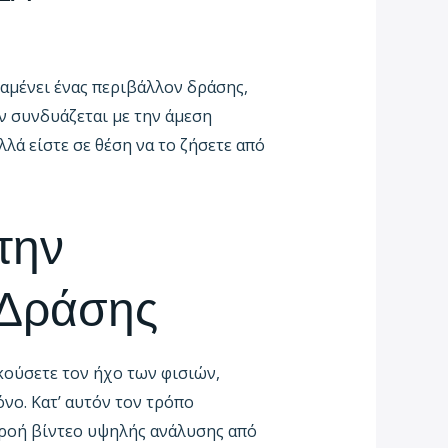
ναμένει ένας περιβάλλον δράσης,
 συνδυάζεται με την άμεση
λά είστε σε θέση να το ζήσετε από
την
 Δράσης
Ακούσετε τον ήχο των φισιών,
όνο. Κατ’ αυτόν τον τρόπο
ή ροή βίντεο υψηλής ανάλυσης από