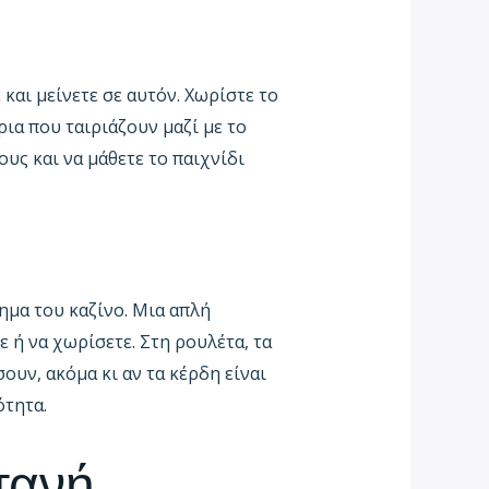
και μείνετε σε αυτόν. Χωρίστε το
ρια που ταιριάζουν μαζί με το
υς και να μάθετε το παιχνίδι
ημα του καζίνο. Μια απλή
ε ή να χωρίσετε. Στη ρουλέτα, τα
υν, ακόμα κι αν τα κέρδη είναι
ότητα.
τανή