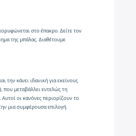
κορυφώνεται στο έπακρο. Δείτε τον
δημα της μπάλας. Διαθέτουμε
αι την κάνει ιδανική για εκείνους
), που μεταβάλλει εντελώς τη
. Αυτοί οι κανόνες περιορίζουν το
 την μια συμφέρουσα επιλογή.