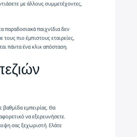
εντιάσετε με άλλους συμμετέχοντες,
τα παραδοσιακά παιχνίδια δεν
ε τους πιο έμπιστους εταιρείες,
ται πάντα ένα κλικ απόσταση.
πεζιών
ε βαθμίδα εμπειρίας. Θα
ιαφορετικό να εξερευνήσετε.
κεψη σας ξεχωριστή. Ελάτε