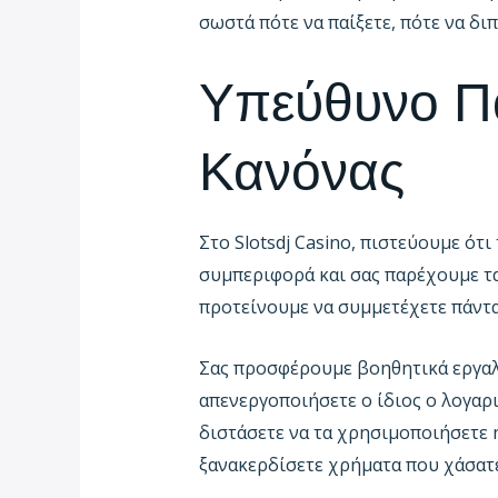
σωστά πότε να παίξετε, πότε να διπ
Υπεύθυνο Πα
Κανόνας
Στο Slotsdj Casino, πιστεύουμε ότ
συμπεριφορά και σας παρέχουμε τα ε
προτείνουμε να συμμετέχετε πάντα
Σας προσφέρουμε βοηθητικά εργαλεί
απενεργοποιήσετε ο ίδιος ο λογαρι
διστάσετε να τα χρησιμοποιήσετε 
ξανακερδίσετε χρήματα που χάσατε.