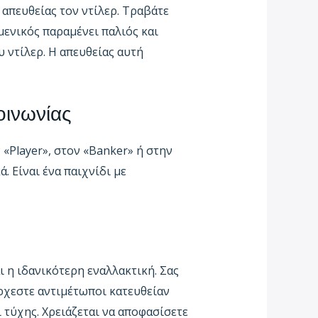
ε απευθείας τον ντίλερ. Τραβάτε
ιμενικός παραμένει παλιός και
υ ντίλερ. Η απευθείας αυτή
οινωνίας
 «Player», στον «Banker» ή στην
ά. Είναι ένα παιχνίδι με
ι η ιδανικότερη εναλλακτική. Σας
ρχεστε αντιμέτωποι κατευθείαν
 τύχης. Χρειάζεται να αποφασίσετε