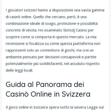
I giocatori svizzeri hanno a disposizione una vasta gamma
di casinò online. Quello che cercano, però, è una
combinazione ideale di svago, protezione e possibilità
concrete di vincita. Ho esaminato Slotsdj Casino per
scoprire come si comporta in questo mercato. La mia
recensione si focalizza su come questa piattaforma non
rappresenti solo un contenitore di giochi, ma crei un
ambiente pensato per decisioni consapevoli e partite
potenzialmente più soddisfacenti, nel assoluto rispetto
delle leggi locali.
Guida al Panorama dei
Casinò Online in Svizzera
Il gioco online in Svizzera opera sotto la severa Legge sul