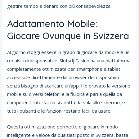
gestire tempo e denaro con più consapevolezza.
Adattamento Mobile:
Giocare Ovunque in Svizzera
Al giorno d’oggi essere in grado di giocare da mobile è un
requisito indispensabile. Slotsdj Casino ha una piattaforma
completamente ottimizzata per smartphone e tablet,
accessibile direttamente dal browser del dispositivo
senza bisogno di scaricare un’app. Ho provato la versione
mobile su diversi telefoni e la fluidità è pari a quella da
computer. L’interfaccia si adatta da sola allo schermo, e
tutti i pulsanti e le funzioni restano facili da usare.
Questa ottimizzazione permette di giocare in modo
intelligente e veloce da qualsiasi posto in Svizzera, basta