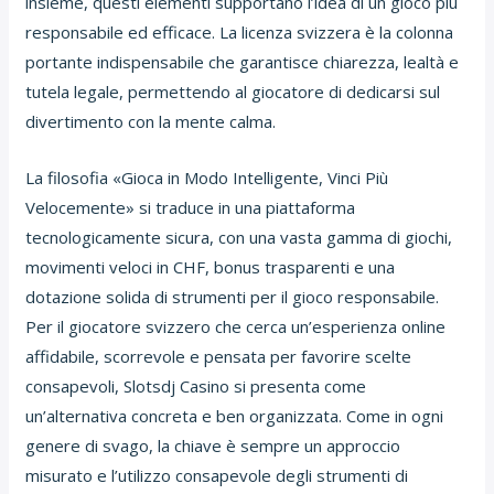
insieme, questi elementi supportano l’idea di un gioco più
responsabile ed efficace. La licenza svizzera è la colonna
portante indispensabile che garantisce chiarezza, lealtà e
tutela legale, permettendo al giocatore di dedicarsi sul
divertimento con la mente calma.
La filosofia «Gioca in Modo Intelligente, Vinci Più
Velocemente» si traduce in una piattaforma
tecnologicamente sicura, con una vasta gamma di giochi,
movimenti veloci in CHF, bonus trasparenti e una
dotazione solida di strumenti per il gioco responsabile.
Per il giocatore svizzero che cerca un’esperienza online
affidabile, scorrevole e pensata per favorire scelte
consapevoli, Slotsdj Casino si presenta come
un’alternativa concreta e ben organizzata. Come in ogni
genere di svago, la chiave è sempre un approccio
misurato e l’utilizzo consapevole degli strumenti di