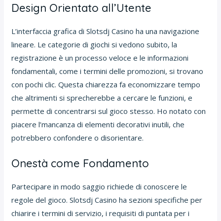
Design Orientato all’Utente
L’interfaccia grafica di Slotsdj Casino ha una navigazione
lineare. Le categorie di giochi si vedono subito, la
registrazione è un processo veloce e le informazioni
fondamentali, come i termini delle promozioni, si trovano
con pochi clic. Questa chiarezza fa economizzare tempo
che altrimenti si sprecherebbe a cercare le funzioni, e
permette di concentrarsi sul gioco stesso. Ho notato con
piacere l’mancanza di elementi decorativi inutili, che
potrebbero confondere o disorientare.
Onestà come Fondamento
Partecipare in modo saggio richiede di conoscere le
regole del gioco. Slotsdj Casino ha sezioni specifiche per
chiarire i termini di servizio, i requisiti di puntata per i