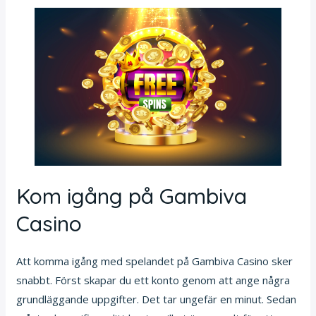
Kom igång på Gambiva
Casino
Att komma igång med spelandet på Gambiva Casino sker
snabbt. Först skapar du ett konto genom att ange några
grundläggande uppgifter. Det tar ungefär en minut. Sedan