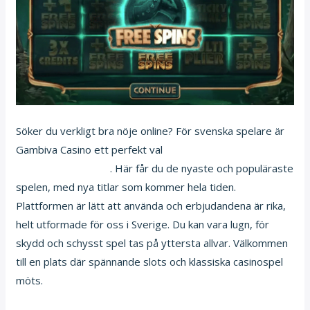
Söker du verkligt bra nöje online? För svenska spelare är
Gambiva Casino ett perfekt val
https://casino-
gambiva.org/sv-se/
. Här får du de nyaste och populäraste
spelen, med nya titlar som kommer hela tiden.
Plattformen är lätt att använda och erbjudandena är rika,
helt utformade för oss i Sverige. Du kan vara lugn, för
skydd och schysst spel tas på yttersta allvar. Välkommen
till en plats där spännande slots och klassiska casinospel
möts.