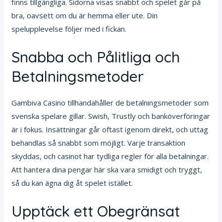
finns tillgängliga. Sidorna visas snabbt och spelet går på
bra, oavsett om du är hemma eller ute. Din
spelupplevelse följer med i fickan.
Snabba och Pålitliga och
Betalningsmetoder
Gambiva Casino tillhandahåller de betalningsmetoder som
svenska spelare gillar. Swish, Trustly och banköverföringar
är i fokus. Insättningar går oftast igenom direkt, och uttag
behandlas så snabbt som möjligt. Varje transaktion
skyddas, och casinot har tydliga regler för alla betalningar.
Att hantera dina pengar här ska vara smidigt och tryggt,
så du kan ägna dig åt spelet istället.
Upptäck ett Obegränsat