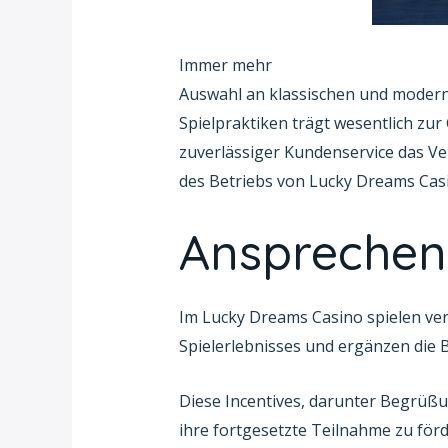
Immer mehr
Spiele Lucky Dreams S
Auswahl an klassischen und moderne
Spielpraktiken trägt wesentlich z
zuverlässiger Kundenservice das Ver
des Betriebs von Lucky Dreams Casi
Ansprechen
Im Lucky Dreams Casino spielen ve
Spielerlebnisses und ergänzen die 
Diese Incentives, darunter Begrüßu
ihre fortgesetzte Teilnahme zu fö