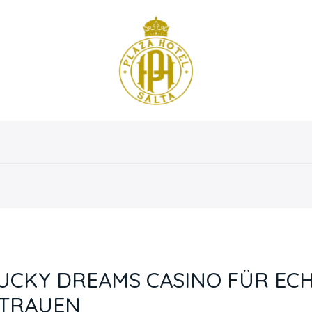
osotros
Servicios
Instalaciones
Habitaciones
UCKY DREAMS CASINO FÜR ECH
RTRAUEN