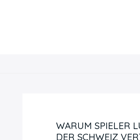
Ir
Navegación
al
de
contenido
entradas
Sobre n
WARUM SPIELER L
DER SCHWEIZ VE