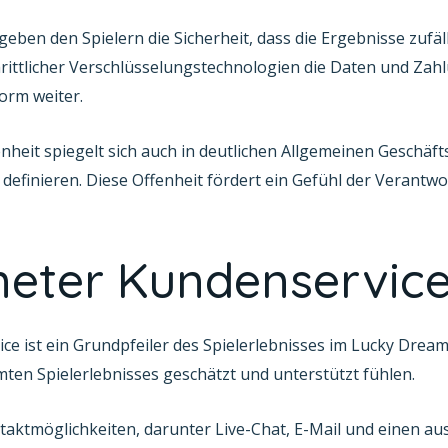
eben den Spielern die Sicherheit, dass die Ergebnisse zufäl
hrittlicher Verschlüsselungstechnologien die Daten und Za
form weiter.
heit spiegelt sich auch in deutlichen Allgemeinen Geschäft
 definieren. Diese Offenheit fördert ein Gefühl der Verantw
neter Kundenservic
e ist ein Grundpfeiler des Spielerlebnisses im Lucky Dream
mten Spielerlebnisses geschätzt und unterstützt fühlen.
taktmöglichkeiten, darunter Live-Chat, E-Mail und einen au