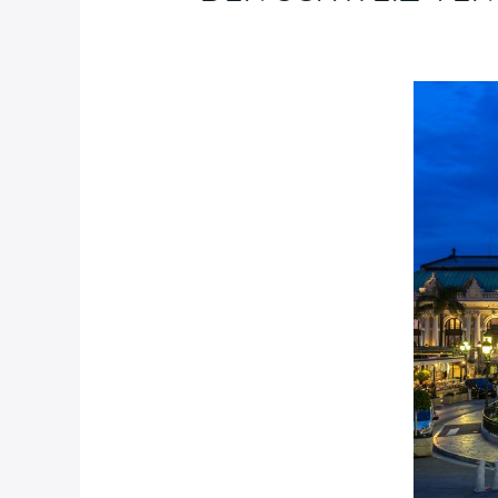
Deja un comentario
/
Blog
/ Por
fcc