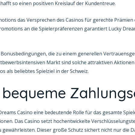
hafft so einen positiven Kreislauf der Kundentreue.
otions das Versprechen des Casinos für gerechte Prämien d
romotions an die Spielerpräferenzen garantiert Lucky Dre
n Bonusbedingungen, die zu einem generellen Vertrauensge
tbewerbsintensiven Markt sind solche attraktiven Aktionen
 als beliebtes Spielziel in der Schweiz.
d bequeme Zahlungs
 Dreams Casino eine bedeutende Rolle für das gesamte Spiel
ionen. Das Casino setzt hochentwickelte Verschlüsselungste
gewährleisten. Dieser große Schutz sichert nicht nur die Da