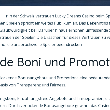
lots
r in der Schweiz vertrauen Lucky Dreams Casino beim Spi
n Spielen spricht ein weites Publikum an. Das Bekenntnis 
ur Glaubwürdigkeit bei. Darüber hinaus erhöhen umfassend
trauen der Spieler. Die Ursachen für dieses Vertrauen zu v
no, die anspruchsvolle Spieler beeindrucken.
de Boni und Promot
rlockende Bonusangebote und Promotions eine bedeutende 
Basis von Transparenz und Fairness.
ngsboni, Einzahlungsfreie Angebote und Treueprämien, die
rdern. Durch verlockende Bonusangebote gewinnt das Casino