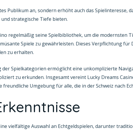
weites Publikum an, sondern erhöht auch das Spielinteresse, 
und strategische Tiefe bieten.
sino regelmäßig seine Spielbibliothek, um die modernsten T
üsante Spiele zu gewährleisten. Dieses Verpflichtung für Div
den zu erhalten.
der Spielkategorien ermöglicht eine unkomplizierte Navigat
iziert zu erkunden. Insgesamt vereint Lucky Dreams Casino
 freundliche Umgebung für alle, die in der Schweiz nach Ec
Erkenntnisse
ne vielfältige Auswahl an Echtgeldspielen, darunter traditi