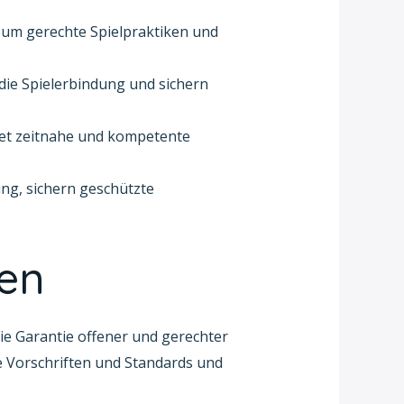
um gerechte Spielpraktiken und
ie Spielerbindung und sichern
tet zeitnahe und kompetente
ng, sichern geschützte
ken
ie Garantie offener und gerechter
kte Vorschriften und Standards und