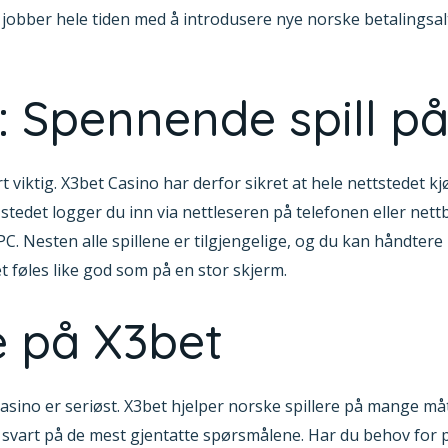
jobber hele tiden med å introdusere nye norske betalingsa
: Spennende spill på
rt viktig. X3bet Casino har derfor sikret at hele nettstedet k
 stedet logger du inn via nettleseren på telefonen eller net
. Nesten alle spillene er tilgjengelige, og du kan håndter
let føles like god som på en stor skjerm.
e på X3bet
 casino er seriøst. X3bet hjelper norske spillere på mange m
vart på de mest gjentatte spørsmålene. Har du behov for pers