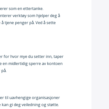
uderer som en ettertanke.
enterer verktøy som hjelper deg å
 å tjene penger på. Ved å sette
er for hvor mye du setter inn, taper
re en midlertidig sperre av kontoen
 på.
iser til uavhengige organisasjoner
 kan gi deg veiledning og støtte.