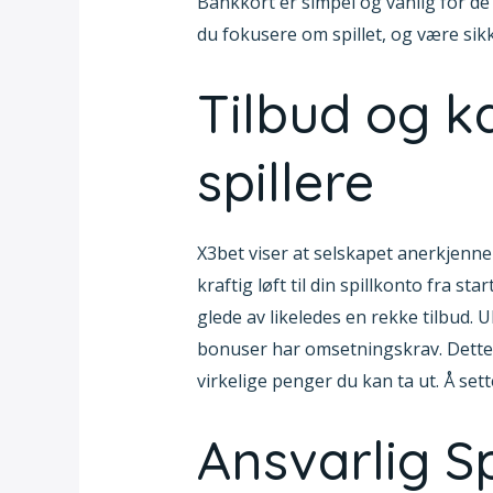
Bankkort er simpel og vanlig for d
du fokusere om spillet, og være sik
Tilbud og k
spillere
X3bet viser at selskapet anerkjenn
kraftig løft til din spillkonto fra 
glede av likeledes en rekke tilbud. 
bonuser har omsetningskrav. Dette
virkelige penger du kan ta ut. Å sett
Ansvarlig Sp