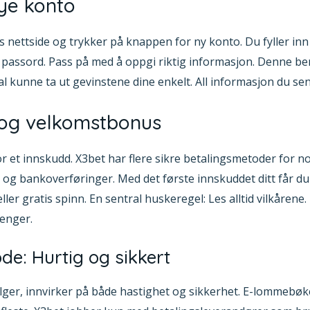
nye konto
ets nettside og trykker på knappen for ny konto. Du fyller 
 passord. Pass på med å oppgi riktig informasjon. Denne be
al kunne ta ut gevinstene dine enkelt. All informasjon du send
d og velkomstbonus
 for et innskudd. X3bet har flere sikre betalingsmetoder for
g bankoverføringer. Med det første innskuddet ditt får du
er gratis spinn. En sentral huskeregel: Les alltid vilkåren
enger.
de: Hurtig og sikkert
ger, innvirker på både hastighet og sikkerhet. E-lommebøker 