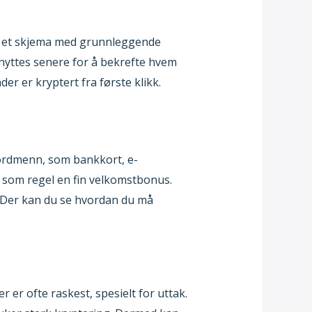
inn et skjema med grunnleggende
nyttes senere for å bekrefte hvem
er er kryptert fra første klikk.
 nordmenn, som bankkort, e-
 som regel en fin velkomstbonus.
e. Der kan du se hvordan du må
er ofte raskest, spesielt for uttak.