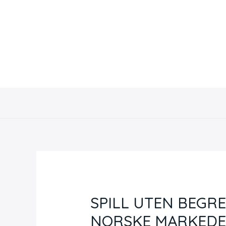
Ir
Navegación
al
de
contenido
entradas
Sobre n
SPILL UTEN BEGRE
NORSKE MARKEDET