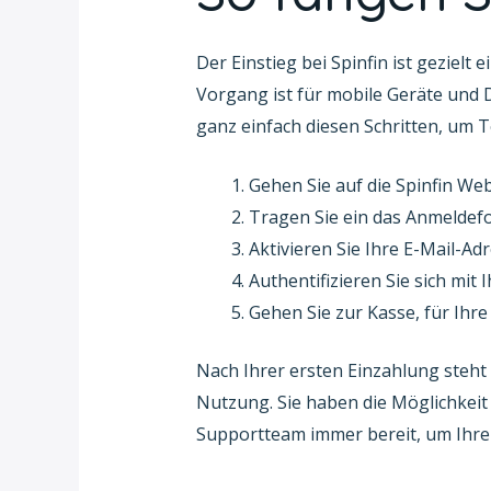
Der Einstieg bei Spinfin ist geziel
Vorgang ist für mobile Geräte und 
ganz einfach diesen Schritten, um 
Gehen Sie auf die Spinfin Web
Tragen Sie ein das Anmeldefo
Aktivieren Sie Ihre E-Mail-A
Authentifizieren Sie sich mit
Gehen Sie zur Kasse, für Ihr
Nach Ihrer ersten Einzahlung steht
Nutzung. Sie haben die Möglichkeit 
Supportteam immer bereit, um Ihre