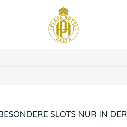
osotros
Servicios
Instalaciones
Habitaciones
 BESONDERE SLOTS NUR IN DER