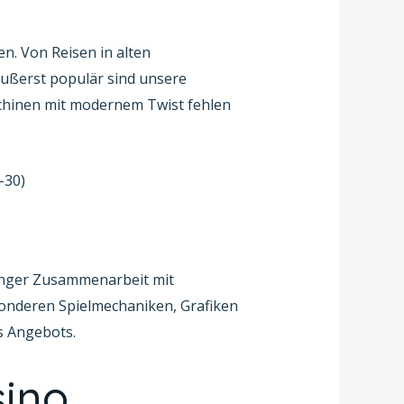
n. Von Reisen in alten
 Äußerst populär sind unsere
schinen mit modernem Twist fehlen
n enger Zusammenarbeit mit
esonderen Spielmechaniken, Grafiken
s Angebots.
sino