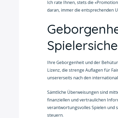
Ich rate Ihnen, stets die «Promoti
daran, immer die entsprechenden U
Geborgenhe
Spielersich
Ihre Geborgenheit und der Behütung
Lizenz, die strenge Auflagen für Fai
unsererseits nach den internationa
Sämtliche Überweisungen sind mittel
finanziellen und vertraulichen Inf
verantwortungsvolles Spielen und s
steuern.