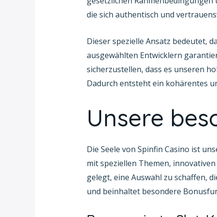
gesetzlichen Rahmenbedingungen und
die sich authentisch und vertrauens
Dieser spezielle Ansatz bedeutet, d
ausgewählten Entwicklern garantiere
sicherzustellen, dass es unseren ho
Dadurch entsteht ein kohärentes u
Unsere beso
Die Seele von Spinfin Casino ist uns
mit speziellen Themen, innovative
gelegt, eine Auswahl zu schaffen, di
und beinhaltet besondere Bonusfu