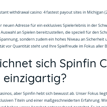
r neuen Adresse für ein exklusives Spielerlebnis in der Sch
 Auswahl an Spielen bereitzustellen, die speziell für den Sc
lich Spannung, sondern zudem ein hohes Niveau an Sicherhei
lität vor Quantität steht und Ihre Spielfreude im Fokus aller
chnet sich Spinfin C
 einzigartig?
Casinos, aber Spinfin hebt sich bewusst ab. Unser Fokus lieg
klusiven Titeln und einer maßgeschneiderten Erfahrung. Wi