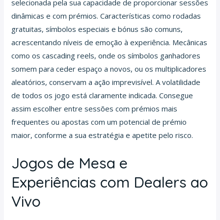
selecionada pela sua capacidade de proporcionar sessões
dinâmicas e com prémios. Características como rodadas
gratuitas, símbolos especiais e bónus são comuns,
acrescentando níveis de emoção à experiência. Mecânicas
como os cascading reels, onde os símbolos ganhadores
somem para ceder espaço a novos, ou os multiplicadores
aleatórios, conservam a ação imprevisível. A volatilidade
de todos os jogo está claramente indicada. Consegue
assim escolher entre sessões com prémios mais
frequentes ou apostas com um potencial de prémio
maior, conforme a sua estratégia e apetite pelo risco.
Jogos de Mesa e
Experiências com Dealers ao
Vivo