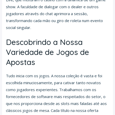
show. A faculdade de dialogar com o dealer e outros
jogadores através do chat aprimora a sessão,
transformando cada mão ou giro de roleta num evento
social singular.
Descobrindo a Nossa
Variedade de Jogos de
Apostas
Tudo inicia com os jogos. A nossa coleção é vasta e foi
escolhida minuciosamente, para cativar tanto novatos
como jogadores experientes. Trabalhamos com os
fornecedores de software mais respeitados do setor, o
que nos proporciona desde as slots mais faladas até aos
clássicos jogos de mesa. Cada título na nossa oferta