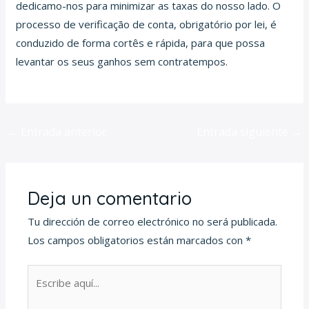
dedicamo-nos para minimizar as taxas do nosso lado. O
processo de verificação de conta, obrigatório por lei, é
conduzido de forma cortês e rápida, para que possa
levantar os seus ganhos sem contratempos.
←
Entrada anterior
Entrada siguiente
→
Deja un comentario
Tu dirección de correo electrónico no será publicada.
Los campos obligatorios están marcados con
*
Escribe
aquí...