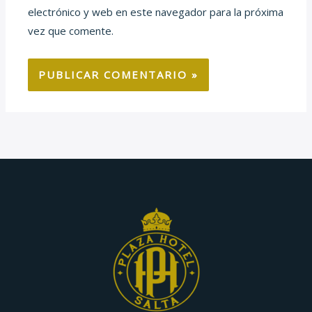
electrónico y web en este navegador para la próxima
vez que comente.