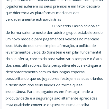
jogadores auferem os seus prémios é um fator decisivo
que diferencia as plataformas medianas das
verdadeiramente extraordinárias
https://spinsteincasinos.pt
. O Spinstein Casino coloca-se
de forma saliente neste derradeiro grupo, estabelecendo
um novo modelo para pagamentos velozes no mercado
luso. Mais do que uma simples afirmação, a política de
levantamentos veloz do Spinstein é um pilar fundamental
da sua oferta, concebida para valorizar o tempo e o êxito
dos seus utilizadores. Esta perspetiva efetiva extingue a
descontentamento comum das longas esperas,
possibilitando que os jogadores festejem as suas triunfos
e desfrutem dos seus fundos de forma quase
instantânea. Para os jogadores em Portugal, onde a
produtividade e a segurança são altamente apreciadas,
esta qualidade converte o Spinstein numa escolha