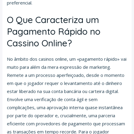
preferencial.
O Que Caracteriza um
Pagamento Rápido no
Cassino Online?
No âmbito dos casinos online, um «pagamento rápido» vai
muito para além da mera expressão de marketing.
Remete a um processo aperfeiçoado, desde o momento
em que o jogador requer o levantamento até o dinheiro
estar liberado na sua conta bancária ou carteira digital.
Envolve uma verificação de conta ágil e sem
complicações, uma aprovação interna quase instantânea
por parte do operador e, crucialmente, uma parceria
eficiente com provedores de pagamento que processam
as transações em tempo recorde. Para o jogador