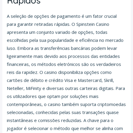
Rápidos
A seleção de opções de pagamento é um fator crucial
para garantir retiradas rápidas. O Spinstein Casino
apresenta um conjunto variado de opções, todas
escolhidas pela sua popularidade e eficiência no mercado
luso. Embora as transferências bancárias podem levar
ligeiramente mais devido aos processos das entidades
financeiras, os métodos eletrónicos são os verdadeiros
reis da rapidez. O casino disponibiliza opções como
cartões de débito e crédito Visa e Mastercard, Skrill,
Neteller, MiFinity e diversas outras carteiras digitais. Para
os utilizadores que optam por soluções mais
contemporâneas, o casino também suporta criptomoedas
selecionadas, conhecidas pelas suas transações quase
instantâneas e comissões reduzidas. A chave para o
jogador é selecionar o método que melhor se alinha com