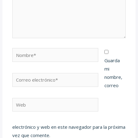
Nombre*
Guarda
mi
Correo
nombre,
electrónico*
correo
Web
electrónico y web en este navegador para la próxima
vez que comente.