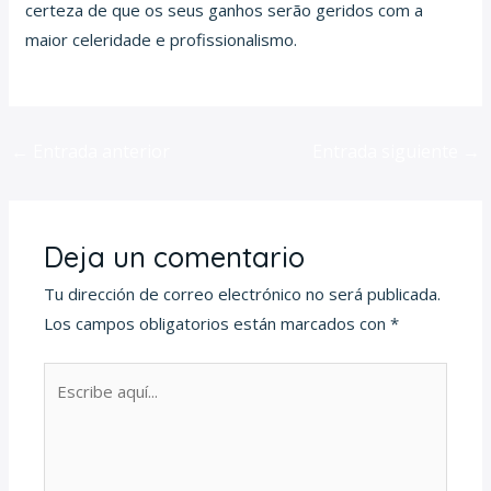
certeza de que os seus ganhos serão geridos com a
maior celeridade e profissionalismo.
←
Entrada anterior
Entrada siguiente
→
Deja un comentario
Tu dirección de correo electrónico no será publicada.
Los campos obligatorios están marcados con
*
Escribe
aquí...