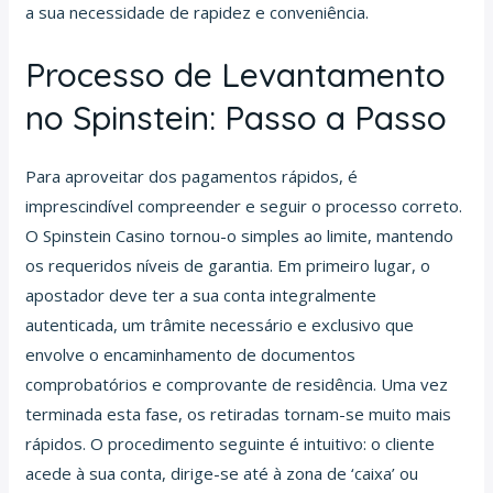
a sua necessidade de rapidez e conveniência.
Processo de Levantamento
no Spinstein: Passo a Passo
Para aproveitar dos pagamentos rápidos, é
imprescindível compreender e seguir o processo correto.
O Spinstein Casino tornou-o simples ao limite, mantendo
os requeridos níveis de garantia. Em primeiro lugar, o
apostador deve ter a sua conta integralmente
autenticada, um trâmite necessário e exclusivo que
envolve o encaminhamento de documentos
comprobatórios e comprovante de residência. Uma vez
terminada esta fase, os retiradas tornam-se muito mais
rápidos. O procedimento seguinte é intuitivo: o cliente
acede à sua conta, dirige-se até à zona de ‘caixa’ ou