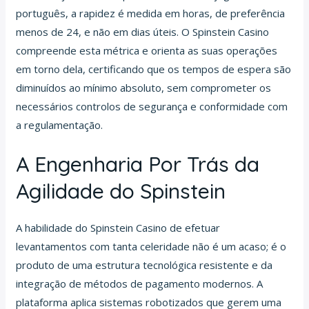
português, a rapidez é medida em horas, de preferência
menos de 24, e não em dias úteis. O Spinstein Casino
compreende esta métrica e orienta as suas operações
em torno dela, certificando que os tempos de espera são
diminuídos ao mínimo absoluto, sem comprometer os
necessários controlos de segurança e conformidade com
a regulamentação.
A Engenharia Por Trás da
Agilidade do Spinstein
A habilidade do Spinstein Casino de efetuar
levantamentos com tanta celeridade não é um acaso; é o
produto de uma estrutura tecnológica resistente e da
integração de métodos de pagamento modernos. A
plataforma aplica sistemas robotizados que gerem uma