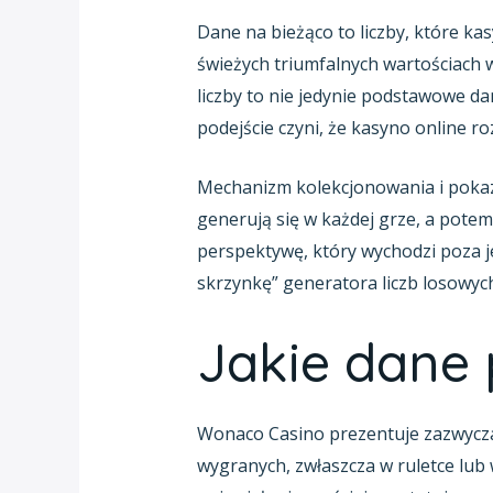
Dane na bieżąco to liczby, które k
świeżych triumfalnych wartościach w
liczby to nie jedynie podstawowe dan
podejście czyni, że kasyno online r
Mechanizm kolekcjonowania i pokazy
generują się w każdej grze, a potem
perspektywę, który wychodzi poza je
skrzynkę” generatora liczb losowyc
Jakie dane
Wonaco Casino prezentuje zazwyczaj
wygranych, zwłaszcza w ruletce lub