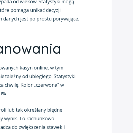
wypada od wieków. Statystyki mogą
które pomaga unikać decyzji
danych jest po prostu porywające.
panowania
nowanych kasyn online, w tym
iezależny od ubiegłego. Statystyki
za chwilę. Kolor „czerwona” w
0%.
oli lub tak określany błędne
jny wynik. To rachunkowo
adza do zwiększenia stawek i