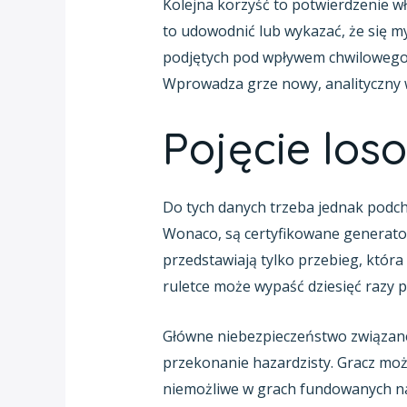
Kolejna korzyść to potwierdzenie wł
to udowodnić lub wykazać, że się my
podjętych pod wpływem chwilowego 
Wprowadza grze nowy, analityczny 
Pojęcie los
Do tych danych trzeba jednak podch
Wonaco, są certyfikowane generatory
przedstawiają tylko przebieg, która
ruletce może wypaść dziesięć razy 
Główne niebezpieczeństwo związane 
przekonanie hazardzisty. Gracz moż
niemożliwe w grach fundowanych na