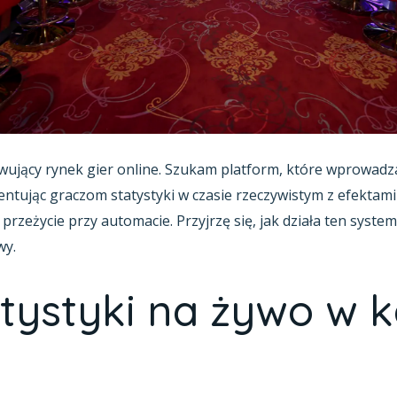
wujący rynek gier online. Szukam platform, które wprowadza
tując graczom statystyki w czasie rzeczywistym z efektami g
przeżycie przy automacie. Przyjrzę się, jak działa ten system
wy.
atystyki na żywo w 