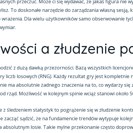
asnych przeczuć. Może ci się wydawać, że jakaś figura nie 
lisz. To doskonałe narzędzie do zarządzania własną sesją, 
wrażenia. Dla wielu użytkowników samo obserwowanie tych 
wymiar.
owości a złudzenie 
odzić z dużą dawką przezorności. Bazą wszystkich licencjo
 liczb losowych (RNG). Każdy rezultat gry jest kompletnie n
 nie ma absolutnie żadnego znaczenia na to, co wydarzy się 
pod rząd. Możliwość w kolejnym spinie wciąż stanowi około 5
z śledzeniem statystyk to pogrążenie się w złudzenie kontr
e zacząć sądzić, że na fundamencie trendów wytypuje kole
 absolutnym losie. Takie mylne przekonanie często doprow