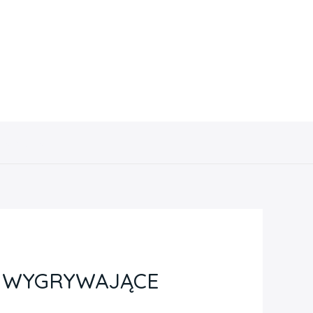
Contacto
E WYGRYWAJĄCE