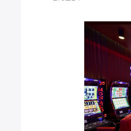
Deja un comentario
/
Blog
/ Por
fcc