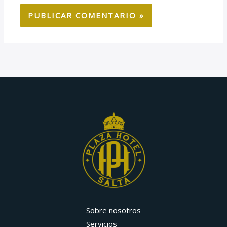
Sobre nosotros
Servicios