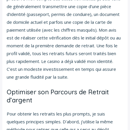
de généralement transmettre une copie d’une pièce
d’identité (passeport, permis de conduire), un document
de domicile actuel et parfois une copie de la carte de
paiement utilisée (avec les chiffres masqués). Mon avis
est de réaliser cette vérification dès le initial dépôt ou au
moment de la première demande de retrait. Une fois le
profil validé, tous les retraits futurs seront traités bien
plus rapidement. Le casino a déjà validé mon identité.
C’est un modeste investissement en temps qui assure
une grande fluidité par la suite.
Optimiser son Parcours de Retrait
d’argent
Pour obtenir les retraits les plus prompts, je suis
quelques principes simples. D’abord, j’utilise la même
méthode pour retirer que celle qui a servi au dépôt,