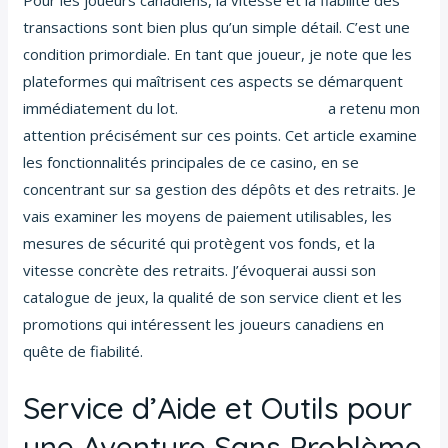
Pour les joueurs canadiens, la vitesse et la fiabilité des
transactions sont bien plus qu’un simple détail. C’est une
condition primordiale. En tant que joueur, je note que les
plateformes qui maîtrisent ces aspects se démarquent
immédiatement du lot.
Célèbre Thorfortune
a retenu mon
attention précisément sur ces points. Cet article examine
les fonctionnalités principales de ce casino, en se
concentrant sur sa gestion des dépôts et des retraits. Je
vais examiner les moyens de paiement utilisables, les
mesures de sécurité qui protègent vos fonds, et la
vitesse concrète des retraits. J’évoquerai aussi son
catalogue de jeux, la qualité de son service client et les
promotions qui intéressent les joueurs canadiens en
quête de fiabilité.
Service d’Aide et Outils pour
une Aventure Sans Problème