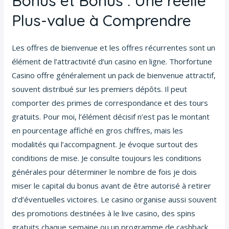
Bonus et Bonus : Une réelle
Plus-value à Comprendre
Les offres de bienvenue et les offres récurrentes sont un
élément de l’attractivité d’un casino en ligne. Thorfortune
Casino offre généralement un pack de bienvenue attractif,
souvent distribué sur les premiers dépôts. Il peut
comporter des primes de correspondance et des tours
gratuits. Pour moi, l’élément décisif n’est pas le montant
en pourcentage affiché en gros chiffres, mais les
modalités qui l’accompagnent. Je évoque surtout des
conditions de mise. Je consulte toujours les conditions
générales pour déterminer le nombre de fois je dois
miser le capital du bonus avant de être autorisé à retirer
d’d’éventuelles victoires. Le casino organise aussi souvent
des promotions destinées à le live casino, des spins
gratuits chaque semaine ou un programme de cashback.