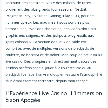
parcourir des centaines, voire des milliers, de titres
provenant des plus grands fournisseurs : NetEnt,
Pragmatic Play, Evolution Gaming, Play’n GO, pour ne
nommer qu’eux. Les machines à sous sont les plus
nombreuses, avec des classiques, des vidéo-slots aux
graphismes soignés, et des jackpots progressifs aux
gains colossaux. La section des jeux de table est
complète, avec de multiples versions de blackjack, de
roulette, de baccara et de poker. Mon coup de cœur va au
live casino. Des croupiers en direct animent depuis des
studios professionnels. Jouer à la roulette live ou au
blackjack live face à un vrai croupier restaure l’atmosphère
d’un établissement terrestre, depuis mon canapé.
L’Expérience Live Casino : L’Immersion
à son Apogée