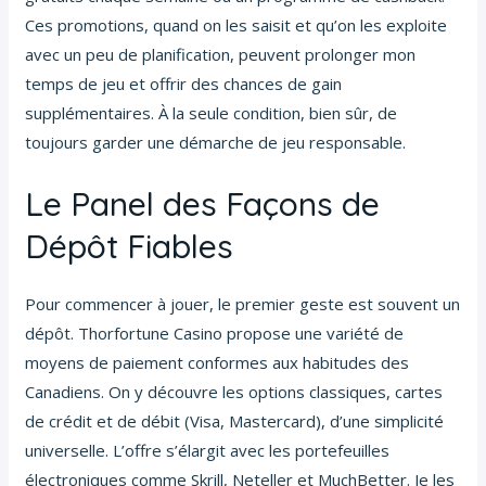
Ces promotions, quand on les saisit et qu’on les exploite
avec un peu de planification, peuvent prolonger mon
temps de jeu et offrir des chances de gain
supplémentaires. À la seule condition, bien sûr, de
toujours garder une démarche de jeu responsable.
Le Panel des Façons de
Dépôt Fiables
Pour commencer à jouer, le premier geste est souvent un
dépôt. Thorfortune Casino propose une variété de
moyens de paiement conformes aux habitudes des
Canadiens. On y découvre les options classiques, cartes
de crédit et de débit (Visa, Mastercard), d’une simplicité
universelle. L’offre s’élargit avec les portefeuilles
électroniques comme Skrill, Neteller et MuchBetter. Je les