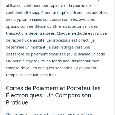
utilise souvent pour leur rapidité et la couche de
confidentialité supplémentaire qu’ils offrent. Les adeptes
des cryptomonnaies sont aussi comblés, avec des
options comme Bitcoin ou Ethereum, autorisant des
transactions décentralisées. Chaque méthode est incluse
de façon fluide au site. Le processus est direct : je
détermine un montant, je suis redirigé vers une
passerelle de paiement sécurisée (ou je scanne un code
QR pour le crypto), et les fonds aboutissent sur mon
compte de jeu en quelques secondes. La plupart du
temps, cela se fait sans frais.
Cartes de Paiement et Portefeuilles
Électroniques : Un Comparaison
Pratique
Choisir entre une carte bancaire et un portefeuille