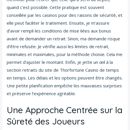
quand c’est possible. Cette pratique est souvent
conseillée par les casinos pour des raisons de sécurité, et
elle peut faciliter le traitement. Ensuite, je m’assure
d’avoir rempli les conditions de mise liées aux bonus
avant de demander un retrait. Sinon, ma demande risque
d’être refusée. Je vérifie aussi les limites de retrait,
minimales et maximales, pour la méthode choisie. Cela me
permet d’ajuster le montant. Enfin, je jette un œil à la
section retraits du site de Thorfortune Casino de temps
en temps. Les délais et les options peuvent être changés.
Une petite planification empêche les mauvaises surprises
et préserve l’expérience agréable.
Une Approche Centrée sur la
Sûreté des Joueurs