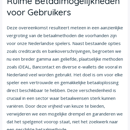
Ruime Betaalmogelijkheden
voor Gebruikers
Deze overeenkomst resulteert meteen in een aanzienlijke
vergroting van de betaalmethoden die voorhanden zijn
voor onze Nederlandse spelers. Naast bestaande opties
zoals creditcards en bankoverschrijvingen, begroeten we
nu een breder gamma aan geliefde, plaatselijke methoden
zoals iDEAL, Bancontact en diverse e-wallets die vooral in
Nederland veel worden gebruikt. Het doel is om voor elke
speler een vertrouwde en gemakkelijke betaaloplossing
direct beschikbaar te hebben. Deze verscheidenheid is
cruciaal in een sector waar betaalwensen sterk kunnen
variëren. Door deze vrijheid van keuze te bieden,
verwijderen we een mogelijke drempel en garanderen we
dat het spelgenot voorop staat, niet het zoekwerk naar
een geschikte betaalmethode.