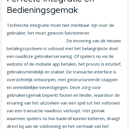
Bedieningsgemak
Technische integratie moet niet merkbaar zijn voor de
gebruiker; het moet gewoon functioneren
https://shakebet-online.com/
. De invoering van dit nieuwe
betalingssysteem is voltooid met het belangrijkste doel:
een naadloze gebruikerservaring. Of spelers nu via de
website of de mobiele app betalen, het proces is intuïtief,
gebruiksvriendelijk en stabiel. De transactie-interface is
overzichtelijk ontworpen, met gestructureerde stappen
en onmiddellijke bevestigingen. Deze zorg voor
gebruikersgemak beperkt fouten en hinder, waardoor de
ervaring van het uitzoeken van een spel tot het voltooien
van een transactie naadloos verloopt. Het gemak
waarmee spelers nu hun bankroll kunnen beheren, draagt
direct bij aan de voldoening en het vermaak van het