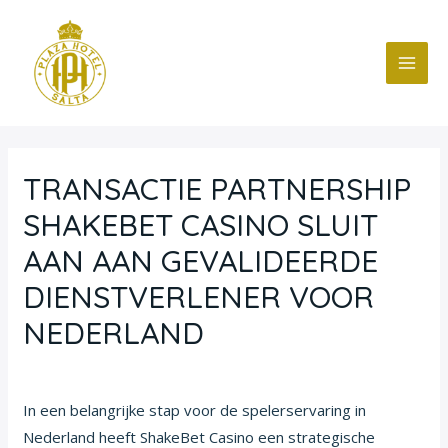
Ir
Navegación
MAI
al
de
ME
contenido
entradas
TRANSACTIE PARTNERSHIP
SHAKEBET CASINO SLUIT
AAN AAN GEVALIDEERDE
DIENSTVERLENER VOOR
NEDERLAND
Deja un comentario
/
Blog
/ Por
fcc
In een belangrijke stap voor de spelerservaring in
Nederland heeft ShakeBet Casino een strategische