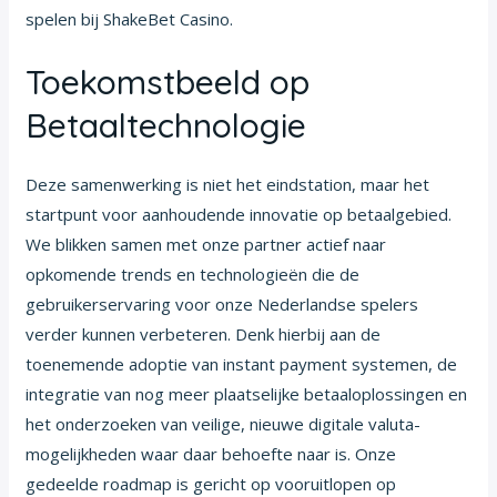
spelen bij ShakeBet Casino.
Toekomstbeeld op
Betaaltechnologie
Deze samenwerking is niet het eindstation, maar het
startpunt voor aanhoudende innovatie op betaalgebied.
We blikken samen met onze partner actief naar
opkomende trends en technologieën die de
gebruikerservaring voor onze Nederlandse spelers
verder kunnen verbeteren. Denk hierbij aan de
toenemende adoptie van instant payment systemen, de
integratie van nog meer plaatselijke betaaloplossingen en
het onderzoeken van veilige, nieuwe digitale valuta-
mogelijkheden waar daar behoefte naar is. Onze
gedeelde roadmap is gericht op vooruitlopen op