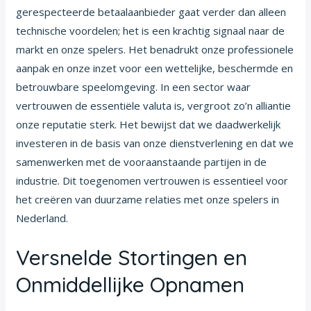
gerespecteerde betaalaanbieder gaat verder dan alleen
technische voordelen; het is een krachtig signaal naar de
markt en onze spelers. Het benadrukt onze professionele
aanpak en onze inzet voor een wettelijke, beschermde en
betrouwbare speelomgeving. In een sector waar
vertrouwen de essentiële valuta is, vergroot zo’n alliantie
onze reputatie sterk. Het bewijst dat we daadwerkelijk
investeren in de basis van onze dienstverlening en dat we
samenwerken met de vooraanstaande partijen in de
industrie. Dit toegenomen vertrouwen is essentieel voor
het creëren van duurzame relaties met onze spelers in
Nederland.
Versnelde Stortingen en
Onmiddellijke Opnamen