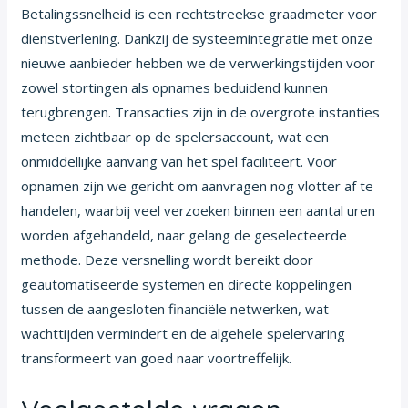
Betalingssnelheid is een rechtstreekse graadmeter voor
dienstverlening. Dankzij de systeemintegratie met onze
nieuwe aanbieder hebben we de verwerkingstijden voor
zowel stortingen als opnames beduidend kunnen
terugbrengen. Transacties zijn in de overgrote instanties
meteen zichtbaar op de spelersaccount, wat een
onmiddellijke aanvang van het spel faciliteert. Voor
opnamen zijn we gericht om aanvragen nog vlotter af te
handelen, waarbij veel verzoeken binnen een aantal uren
worden afgehandeld, naar gelang de geselecteerde
methode. Deze versnelling wordt bereikt door
geautomatiseerde systemen en directe koppelingen
tussen de aangesloten financiële netwerken, wat
wachttijden vermindert en de algehele spelervaring
transformeert van goed naar voortreffelijk.