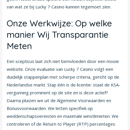
van wat ze bij Lucky 7 Casino kunnen tegemoet zien.
Onze Werkwijze: Op welke
manier Wij Transparantie
Meten
Een scepticus laat zich niet beïnvloeden door een mooie
website. Onze evaluatie van Lucky 7 Casino volgt een
duidelijk stappenplan met scherpe criteria, gericht op de
Nederlandse markt. Stap één is de licentie: staat de KSA-
vergunning prominent op de site en is deze actief?
Daarna pluizen we uit de Algemene Voorwaarden en
Bonusvoorwaarden. We letten specifiek op
weddenschapsvereisten en maximale winstlimieten. We
controleren of de Return to Player (RTP) percentages