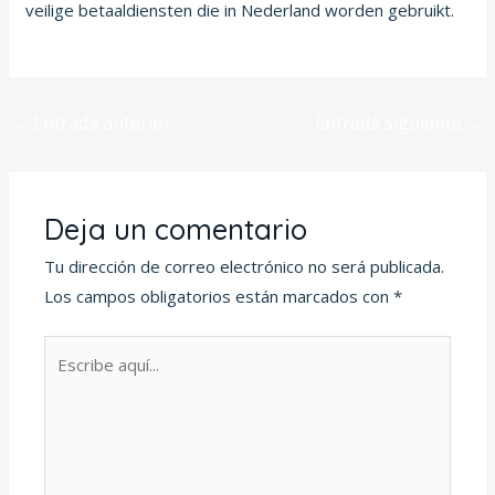
veilige betaaldiensten die in Nederland worden gebruikt.
←
Entrada anterior
Entrada siguiente
→
Deja un comentario
Tu dirección de correo electrónico no será publicada.
Los campos obligatorios están marcados con
*
Escribe
aquí...