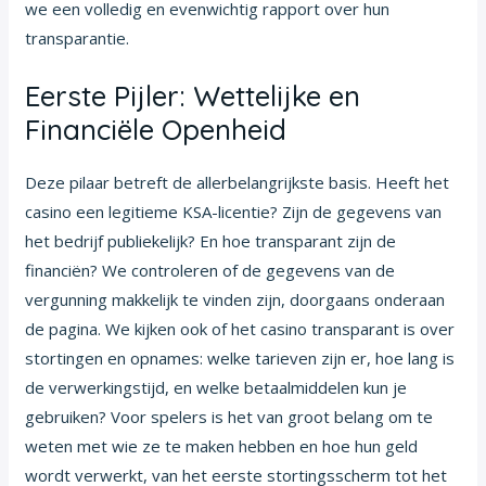
we een volledig en evenwichtig rapport over hun
transparantie.
Eerste Pijler: Wettelijke en
Financiële Openheid
Deze pilaar betreft de allerbelangrijkste basis. Heeft het
casino een legitieme KSA-licentie? Zijn de gegevens van
het bedrijf publiekelijk? En hoe transparant zijn de
financiën? We controleren of de gegevens van de
vergunning makkelijk te vinden zijn, doorgaans onderaan
de pagina. We kijken ook of het casino transparant is over
stortingen en opnames: welke tarieven zijn er, hoe lang is
de verwerkingstijd, en welke betaalmiddelen kun je
gebruiken? Voor spelers is het van groot belang om te
weten met wie ze te maken hebben en hoe hun geld
wordt verwerkt, van het eerste stortingsscherm tot het