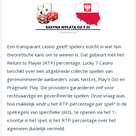
Een transparant casino geeft spelers inzicht in wat hun
theoretische kans om te winnen is. Dat gebeurt met het
Return to Player (RTP) percentage. Lucky 7 Casino
beschikt over een uitgebreide collectie spellen van
gerenommeerde aanbieders zoals NetEnt, Play’n GO en
Pragmatic Play. Die providers garanderen zelf voor
rechtvaardige en geverifieerde spellen. Onze vraag was:
hoe makkelijk vindt u het RTP-percentage per spel? In de
spelregels van specifieke slots, te openen via het ‘i’-
icoontje in het spel, is het RTP-percentage over het
algemeen duidelijk vermeld.