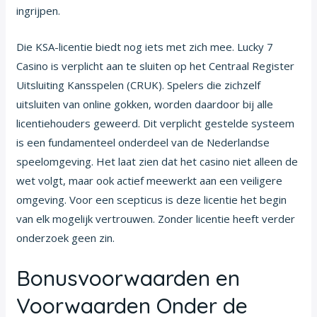
ingrijpen.
Die KSA-licentie biedt nog iets met zich mee. Lucky 7
Casino is verplicht aan te sluiten op het Centraal Register
Uitsluiting Kansspelen (CRUK). Spelers die zichzelf
uitsluiten van online gokken, worden daardoor bij alle
licentiehouders geweerd. Dit verplicht gestelde systeem
is een fundamenteel onderdeel van de Nederlandse
speelomgeving. Het laat zien dat het casino niet alleen de
wet volgt, maar ook actief meewerkt aan een veiligere
omgeving. Voor een scepticus is deze licentie het begin
van elk mogelijk vertrouwen. Zonder licentie heeft verder
onderzoek geen zin.
Bonusvoorwaarden en
Voorwaarden Onder de