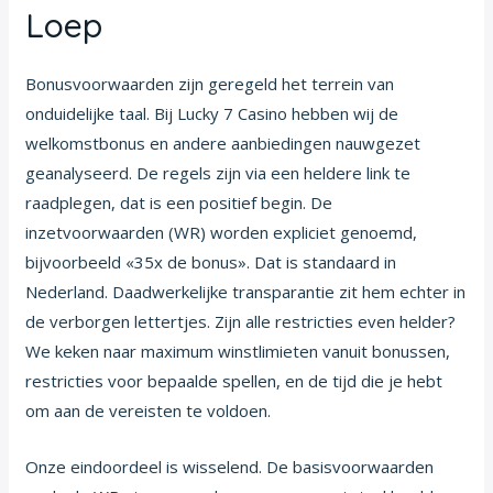
Loep
Bonusvoorwaarden zijn geregeld het terrein van
onduidelijke taal. Bij Lucky 7 Casino hebben wij de
welkomstbonus en andere aanbiedingen nauwgezet
geanalyseerd. De regels zijn via een heldere link te
raadplegen, dat is een positief begin. De
inzetvoorwaarden (WR) worden expliciet genoemd,
bijvoorbeeld «35x de bonus». Dat is standaard in
Nederland. Daadwerkelijke transparantie zit hem echter in
de verborgen lettertjes. Zijn alle restricties even helder?
We keken naar maximum winstlimieten vanuit bonussen,
restricties voor bepaalde spellen, en de tijd die je hebt
om aan de vereisten te voldoen.
Onze eindoordeel is wisselend. De basisvoorwaarden