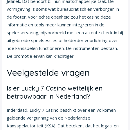
Jellinek. Dat behoort bij hun maatschappelijke taak. De
vormgeving is soms wat bureaucratisch en verborgen in
de footer. Voor echte openheid zou het casino deze
informatie en tools meer kunnen integreren in de
spelerservaring, bijvoorbeeld met een attente check-in bij
uitgebreide speelsessies of helderder voorlichting over
hoe kansspelen functioneren. De instrumenten bestaan.
De promotie ervan kan krachtiger.
Veelgestelde vragen
Is er Lucky 7 Casino wettelijk en
betrouwbaar in Nederland?
Inderdaad, Lucky 7 Casino beschikt over een volkomen
geldende vergunning van de Nederlandse
Kansspelautoriteit (KSA). Dat betekent dat het legaal en