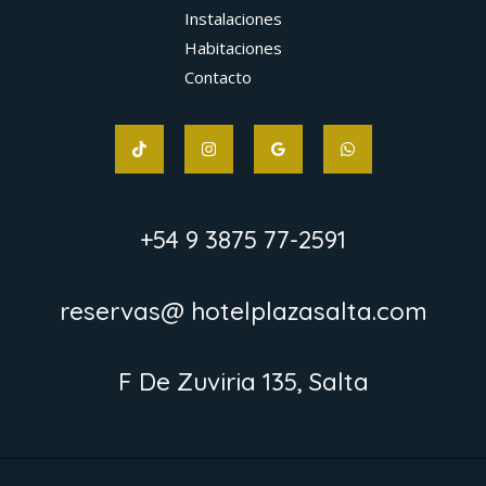
Instalaciones
Habitaciones
Contacto
+54 9 3875 77-2591
reservas@ hotelplazasalta.com
F De Zuviria 135, Salta