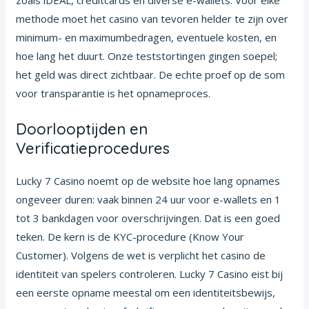
zoals iDEAL, creditcards en diverse e-wallets. Voor elke
methode moet het casino van tevoren helder te zijn over
minimum- en maximumbedragen, eventuele kosten, en
hoe lang het duurt. Onze teststortingen gingen soepel;
het geld was direct zichtbaar. De echte proef op de som
voor transparantie is het opnameproces.
Doorlooptijden en
Verificatieprocedures
Lucky 7 Casino noemt op de website hoe lang opnames
ongeveer duren: vaak binnen 24 uur voor e-wallets en 1
tot 3 bankdagen voor overschrijvingen. Dat is een goed
teken. De kern is de KYC-procedure (Know Your
Customer). Volgens de wet is verplicht het casino de
identiteit van spelers controleren. Lucky 7 Casino eist bij
een eerste opname meestal om een identiteitsbewijs,