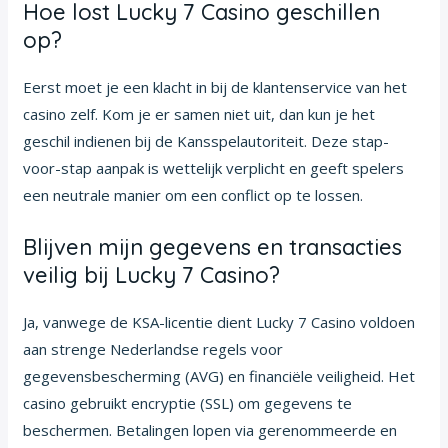
Hoe lost Lucky 7 Casino geschillen
op?
Eerst moet je een klacht in bij de klantenservice van het
casino zelf. Kom je er samen niet uit, dan kun je het
geschil indienen bij de Kansspelautoriteit. Deze stap-
voor-stap aanpak is wettelijk verplicht en geeft spelers
een neutrale manier om een conflict op te lossen.
Blijven mijn gegevens en transacties
veilig bij Lucky 7 Casino?
Ja, vanwege de KSA-licentie dient Lucky 7 Casino voldoen
aan strenge Nederlandse regels voor
gegevensbescherming (AVG) en financiële veiligheid. Het
casino gebruikt encryptie (SSL) om gegevens te
beschermen. Betalingen lopen via gerenommeerde en