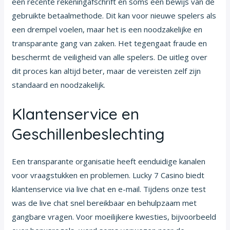
een recente rekeningafschrift en soms een bewijs van de
gebruikte betaalmethode. Dit kan voor nieuwe spelers als
een drempel voelen, maar het is een noodzakelijke en
transparante gang van zaken. Het tegengaat fraude en
beschermt de veiligheid van alle spelers. De uitleg over
dit proces kan altijd beter, maar de vereisten zelf zijn
standaard en noodzakelijk.
Klantenservice en
Geschillenbeslechting
Een transparante organisatie heeft eenduidige kanalen
voor vraagstukken en problemen. Lucky 7 Casino biedt
klantenservice via live chat en e-mail. Tijdens onze test
was de live chat snel bereikbaar en behulpzaam met
gangbare vragen. Voor moeilijkere kwesties, bijvoorbeeld