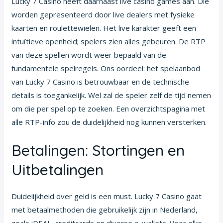
Lucky 7 Casino heeft daarnaast live casino games aan. Die
worden gepresenteerd door live dealers met fysieke
kaarten en roulettewielen. Het live karakter geeft een
intuïtieve openheid; spelers zien alles gebeuren. De RTP
van deze spellen wordt weer bepaald van de
fundamentele spelregels. Ons oordeel: het spelaanbod
van Lucky 7 Casino is betrouwbaar en de technische
details is toegankelijk. Wel zal de speler zelf de tijd nemen
om die per spel op te zoeken. Een overzichtspagina met
alle RTP-info zou de duidelijkheid nog kunnen versterken.
Betalingen: Stortingen en
Uitbetalingen
Duidelijkheid over geld is een must. Lucky 7 Casino gaat
met betaalmethoden die gebruikelijk zijn in Nederland,