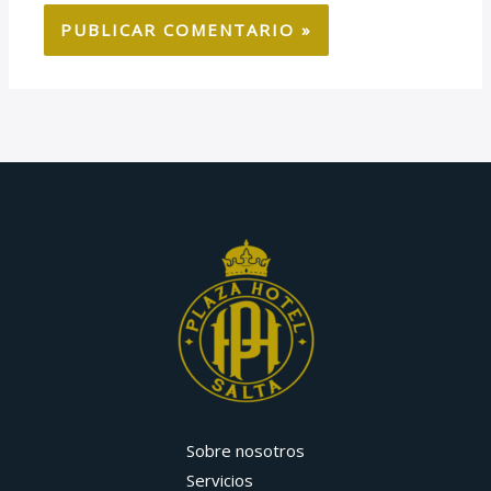
Sobre nosotros
Servicios