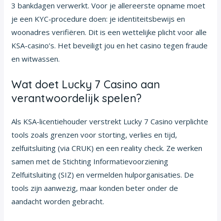
3 bankdagen verwerkt. Voor je allereerste opname moet
je een KYC-procedure doen: je identiteitsbewijs en
woonadres verifiëren. Dit is een wettelijke plicht voor alle
KSA-casino’s. Het beveiligt jou en het casino tegen fraude
en witwassen.
Wat doet Lucky 7 Casino aan
verantwoordelijk spelen?
Als KSA-licentiehouder verstrekt Lucky 7 Casino verplichte
tools zoals grenzen voor storting, verlies en tijd,
zelfuitsluiting (via CRUK) en een reality check. Ze werken
samen met de Stichting Informatievoorziening
Zelfuitsluiting (SIZ) en vermelden hulporganisaties. De
tools zijn aanwezig, maar konden beter onder de
aandacht worden gebracht.