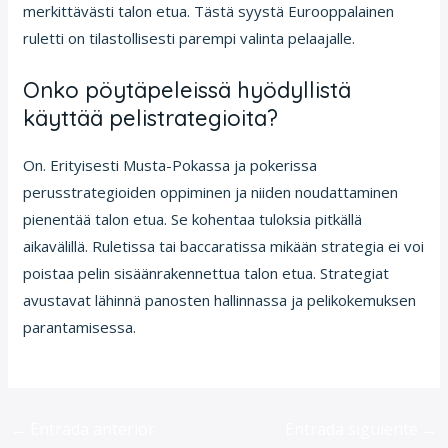
merkittävästi talon etua. Tästä syystä Eurooppalainen
ruletti on tilastollisesti parempi valinta pelaajalle.
Onko pöytäpeleissä hyödyllistä
käyttää pelistrategioita?
On. Erityisesti Musta-Pokassa ja pokerissa
perusstrategioiden oppiminen ja niiden noudattaminen
pienentää talon etua. Se kohentaa tuloksia pitkällä
aikavälillä. Ruletissa tai baccaratissa mikään strategia ei voi
poistaa pelin sisäänrakennettua talon etua. Strategiat
avustavat lähinnä panosten hallinnassa ja pelikokemuksen
parantamisessa.
←
Entrada anterior
Entrada siguiente
→