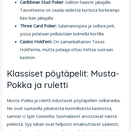
Caribbean Stud Poker:
Välitön haaste jakajalle.
Tavoitteena on saada viidestä kortista korkeampi
käsi kuin jakajalla.
Three Card Poker:
Salamannopea ja selkeä peli,
jossa pelataan pelkästään kolmella kortilla.
Casino Hold’em:
On samankaltainen Texas
Hold’emia, mutta pelaaja ottuu mittaa suoraan
kasinon.
Klassiset pöytäpelit: Musta-
Pokka ja ruletti
Musta-Pokka ja ruletti edustavat pöytäpelien selkäranka.
Ne ovat saatavilla jokaisesta kunnollisesta kasinosta,
samoin U Spin Casinolta. Suomalaiset arvostavat näistä
peleistä. Syy tähän ovat helposti omaksuttavat säännöt,