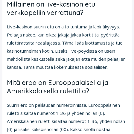
Millainen on live-kasinon etu
verkkopeliin verrattuna?
Live-kasinon suurin etu on aito tuntuma ja läpinäkyvyys.
Pelaaja näkee, kun oikea jakaja jakaa kortit tai pyörittää
rulettirattaita reaaliajassa. Tämä lisää luottamusta ja tuo
kasinotunnelman kotiin. Lisäksi live-pöydissä on usein
mahdollista keskustella sekä jakajan että muiden pelaajien
kanssa. Tämä muuttaa kokemuksesta sosiaalisen.
Mitä eroa on Eurooppalaisella ja
Amerikkalaisella rulettilla?
Suurin ero on pelilaudan numeroinnissa. Eurooppalainen
ruletti sisältää numerot 1-36 ja yhden nollan (0).
Amerikkalainen ruletti sisältää numerot 1-36, yhden nollan
(0) ja lisäksi kaksoisnollan (00). Kaksoisnolla nostaa