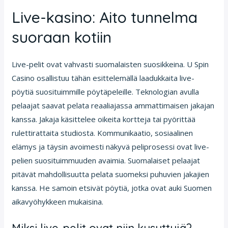
Live-kasino: Aito tunnelma
suoraan kotiin
Live-pelit ovat vahvasti suomalaisten suosikkeina. U Spin
Casino osallistuu tähän esittelemällä laadukkaita live-
pöytiä suosituimmille pöytäpeleille. Teknologian avulla
pelaajat saavat pelata reaaliajassa ammattimaisen jakajan
kanssa. Jakaja käsittelee oikeita kortteja tai pyörittää
rulettirattaita studiosta. Kommunikaatio, sosiaalinen
elämys ja täysin avoimesti näkyvä peliprosessi ovat live-
pelien suosituimmuuden avaimia. Suomalaiset pelaajat
pitävät mahdollisuutta pelata suomeksi puhuvien jakajien
kanssa. He samoin etsivät pöytiä, jotka ovat auki Suomen
aikavyöhykkeen mukaisina.
Miksi live-pelit ovat niin kysyttyjä?