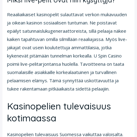
Reaaliaikaiset kasinopelit sulauttavat verkon mukavuuden
ja oikean kasinon sosiaalisen tuntuman. Ne poistavat
epäilyt satunnaislukugeneraattoreista, sillä pelaaja näkee
kaiken tapahtuvan omilla silmillään reaaliajassa. Myös live-
jakajat ovat usein koulutettuja ammattilaisia, jotka
kykenevät pitämään tunnelman korkealla. U Spin Casino
poimii live-pelitarjontansa huolella. Tavoitteena on taata
suomalaisille asiakkaille korkealaatuinen ja turvallinen
pelaamisen elämys. Tämä synnyttää uskottavuutta ja
tukee rakentamaan pitkäaikaista sidettä pelaajiin.
Kasinopelien tulevaisuus
kotimaassa
Kasinopelien tulevaisuus Suomessa vaikuttaa valoisalta.