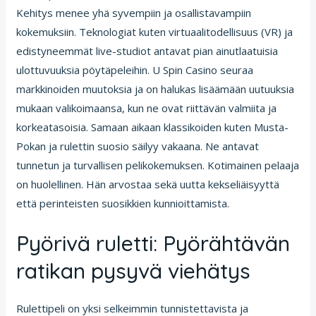
Kehitys menee yhä syvempiin ja osallistavampiin
kokemuksiin. Teknologiat kuten virtuaalitodellisuus (VR) ja
edistyneemmät live-studiot antavat pian ainutlaatuisia
ulottuvuuksia pöytäpeleihin. U Spin Casino seuraa
markkinoiden muutoksia ja on halukas lisäämään uutuuksia
mukaan valikoimaansa, kun ne ovat riittävän valmiita ja
korkeatasoisia. Samaan aikaan klassikoiden kuten Musta-
Pokan ja rulettin suosio säilyy vakaana. Ne antavat
tunnetun ja turvallisen pelikokemuksen. Kotimainen pelaaja
on huolellinen. Hän arvostaa sekä uutta kekseliäisyyttä
että perinteisten suosikkien kunnioittamista.
Pyörivä ruletti: Pyörähtävän
ratikan pysyvä viehätys
Rulettipeli on yksi selkeimmin tunnistettavista ja