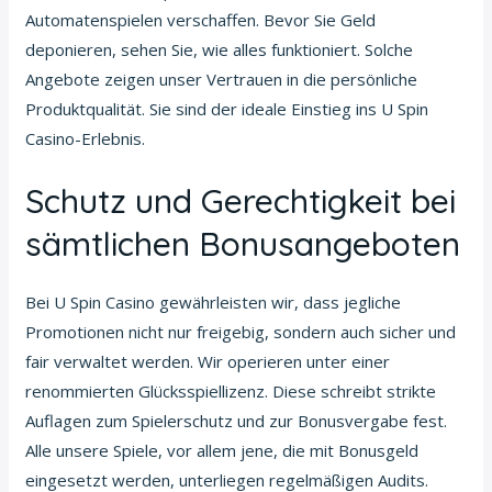
Automatenspielen verschaffen. Bevor Sie Geld
deponieren, sehen Sie, wie alles funktioniert. Solche
Angebote zeigen unser Vertrauen in die persönliche
Produktqualität. Sie sind der ideale Einstieg ins U Spin
Casino-Erlebnis.
Schutz und Gerechtigkeit bei
sämtlichen Bonusangeboten
Bei U Spin Casino gewährleisten wir, dass jegliche
Promotionen nicht nur freigebig, sondern auch sicher und
fair verwaltet werden. Wir operieren unter einer
renommierten Glücksspiellizenz. Diese schreibt strikte
Auflagen zum Spielerschutz und zur Bonusvergabe fest.
Alle unsere Spiele, vor allem jene, die mit Bonusgeld
eingesetzt werden, unterliegen regelmäßigen Audits.