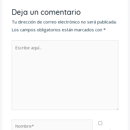
Deja un comentario
Tu dirección de correo electrónico no será publicada.
Los campos obligatorios están marcados con
*
Escribe
aquí...
Nombre*