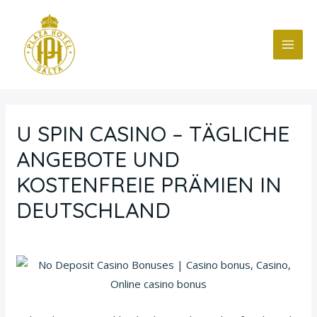
Ir
Navegación
MAI
al
de
ME
contenido
entradas
U SPIN CASINO – TÄGLICHE
ANGEBOTE UND
KOSTENFREIE PRÄMIEN IN
DEUTSCHLAND
Deja un comentario
/
Blog
/ Por
fcc