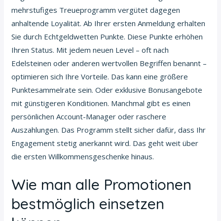
mehrstufiges Treueprogramm vergütet dagegen
anhaltende Loyalität. Ab Ihrer ersten Anmeldung erhalten
Sie durch Echtgeldwetten Punkte. Diese Punkte erhöhen
Ihren Status. Mit jedem neuen Level – oft nach
Edelsteinen oder anderen wertvollen Begriffen benannt –
optimieren sich Ihre Vorteile. Das kann eine größere
Punktesammelrate sein. Oder exklusive Bonusangebote
mit günstigeren Konditionen. Manchmal gibt es einen
persönlichen Account-Manager oder raschere
Auszahlungen. Das Programm stellt sicher dafür, dass Ihr
Engagement stetig anerkannt wird. Das geht weit über
die ersten Willkommensgeschenke hinaus.
Wie man alle Promotionen
bestmöglich einsetzen