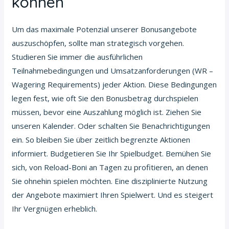
können
Um das maximale Potenzial unserer Bonusangebote
auszuschöpfen, sollte man strategisch vorgehen.
Studieren Sie immer die ausführlichen
Teilnahmebedingungen und Umsatzanforderungen (WR –
Wagering Requirements) jeder Aktion. Diese Bedingungen
legen fest, wie oft Sie den Bonusbetrag durchspielen
müssen, bevor eine Auszahlung möglich ist. Ziehen Sie
unseren Kalender. Oder schalten Sie Benachrichtigungen
ein. So bleiben Sie über zeitlich begrenzte Aktionen
informiert. Budgetieren Sie Ihr Spielbudget. Bemühen Sie
sich, von Reload-Boni an Tagen zu profitieren, an denen
Sie ohnehin spielen möchten. Eine disziplinierte Nutzung
der Angebote maximiert Ihren Spielwert. Und es steigert
Ihr Vergnügen erheblich.