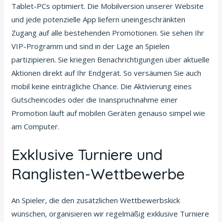
Tablet-PCs optimiert. Die Mobilversion unserer Website
und jede potenzielle App liefern uneingeschränkten
Zugang auf alle bestehenden Promotionen. Sie sehen Ihr
VIP-Programm und sind in der Lage an Spielen
partizipieren. Sie kriegen Benachrichtigungen über aktuelle
Aktionen direkt auf Ihr Endgerät. So versäumen Sie auch
mobil keine einträgliche Chance. Die Aktivierung eines
Gutscheincodes oder die Inanspruchnahme einer
Promotion läuft auf mobilen Geräten genauso simpel wie
am Computer.
Exklusive Turniere und
Ranglisten-Wettbewerbe
An Spieler, die den zusätzlichen Wettbewerbskick
wünschen, organisieren wir regelmäßig exklusive Turniere