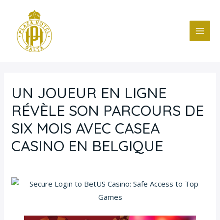
Ir
Navegación
MAI
al
de
ME
contenido
entradas
UN JOUEUR EN LIGNE
RÉVÈLE SON PARCOURS DE
SIX MOIS AVEC CASEA
CASINO EN BELGIQUE
Deja un comentario
/
Blog
/ Por
fcc