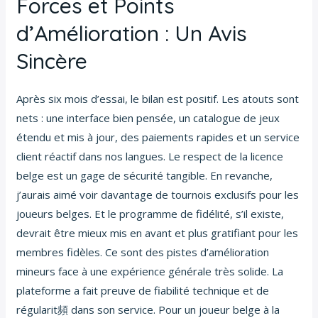
Forces et Points
d’Amélioration : Un Avis
Sincère
Après six mois d’essai, le bilan est positif. Les atouts sont
nets : une interface bien pensée, un catalogue de jeux
étendu et mis à jour, des paiements rapides et un service
client réactif dans nos langues. Le respect de la licence
belge est un gage de sécurité tangible. En revanche,
j’aurais aimé voir davantage de tournois exclusifs pour les
joueurs belges. Et le programme de fidélité, s’il existe,
devrait être mieux mis en avant et plus gratifiant pour les
membres fidèles. Ce sont des pistes d’amélioration
mineurs face à une expérience générale très solide. La
plateforme a fait preuve de fiabilité technique et de
régularit頻 dans son service. Pour un joueur belge à la