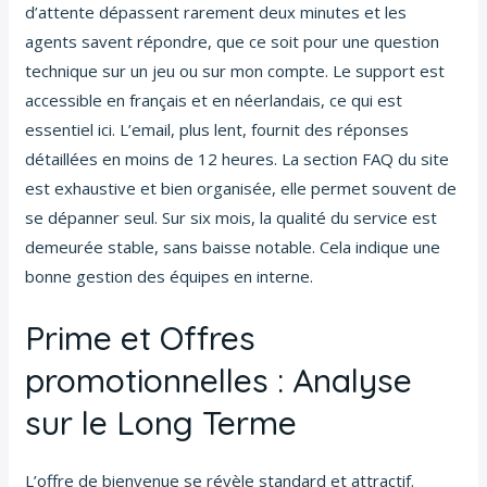
d’attente dépassent rarement deux minutes et les
agents savent répondre, que ce soit pour une question
technique sur un jeu ou sur mon compte. Le support est
accessible en français et en néerlandais, ce qui est
essentiel ici. L’email, plus lent, fournit des réponses
détaillées en moins de 12 heures. La section FAQ du site
est exhaustive et bien organisée, elle permet souvent de
se dépanner seul. Sur six mois, la qualité du service est
demeurée stable, sans baisse notable. Cela indique une
bonne gestion des équipes en interne.
Prime et Offres
promotionnelles : Analyse
sur le Long Terme
L’offre de bienvenue se révèle standard et attractif.