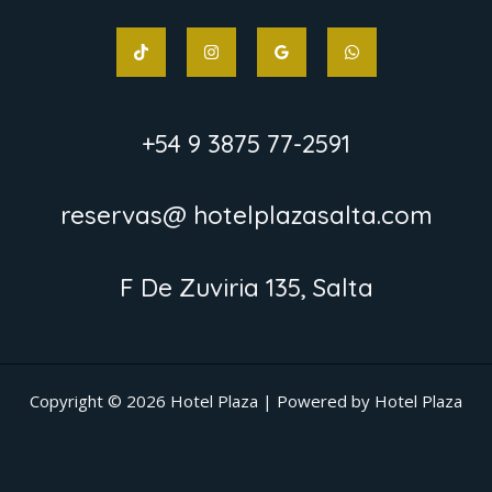
+54 9 3875 77-2591
reservas@ hotelplazasalta.com
F De Zuviria 135, Salta
Copyright © 2026 Hotel Plaza | Powered by Hotel Plaza