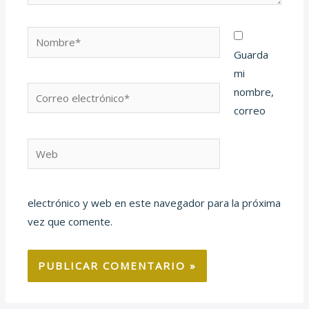
Nombre*
Guarda
mi
Correo
nombre,
electrónico*
correo
Web
electrónico y web en este navegador para la próxima
vez que comente.