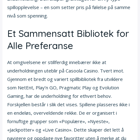
spillopplevelse – en som setter pris på følelse på samme
nivå som spenning.
Et Sammensatt Bibliotek for
Alle Preferanse
At omgivelsene er stillferdig innebærer ikke at
underholdningen uteblir på Casoola Casino. Tvert imot.
Gjennom et bredt og variert spillbibliotek fra utviklere
som NetEnt, Play’n GO, Pragmatic Play og Evolution
Gaming, har de underholdning for ethvert behov.
Forskjellen består i slik det vises. Spillene plasseres ikke i
en endeløs, overveldende rekke. De er organisert i
fornuftige grupper som «Populære», «Nyeste»,
«Jackpotter» og «Live Casino». Dette skaper det lett å
navigere og oppdage nye favoritter uten å merke at du