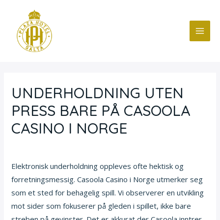
Ir
Navegación
MAI
al
de
ME
contenido
entradas
UNDERHOLDNING UTEN
PRESS BARE PÅ CASOOLA
CASINO I NORGE
Deja un comentario
/
Blog
/ Por
fcc
Elektronisk underholdning oppleves ofte hektisk og
forretningsmessig. Casoola Casino i Norge utmerker seg
som et sted for behagelig spill. Vi observerer en utvikling
mot sider som fokuserer på gleden i spillet, ikke bare
streben på gevinster. Det er akkurat der Casoola inntrer.