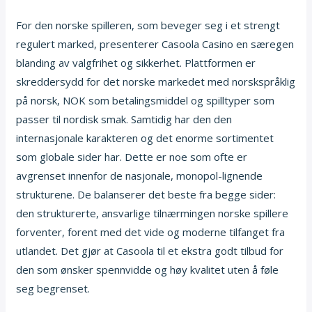
For den norske spilleren, som beveger seg i et strengt
regulert marked, presenterer Casoola Casino en særegen
blanding av valgfrihet og sikkerhet. Plattformen er
skreddersydd for det norske markedet med norskspråklig
på norsk, NOK som betalingsmiddel og spilltyper som
passer til nordisk smak. Samtidig har den den
internasjonale karakteren og det enorme sortimentet
som globale sider har. Dette er noe som ofte er
avgrenset innenfor de nasjonale, monopol-lignende
strukturene. De balanserer det beste fra begge sider:
den strukturerte, ansvarlige tilnærmingen norske spillere
forventer, forent med det vide og moderne tilfanget fra
utlandet. Det gjør at Casoola til et ekstra godt tilbud for
den som ønsker spennvidde og høy kvalitet uten å føle
seg begrenset.