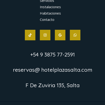
Servicios
Instalaciones
Habitaciones
Contacto
+54 9 3875 77-2591
reservas@ hotelplazasalta.com
F De Zuviria 135, Salta