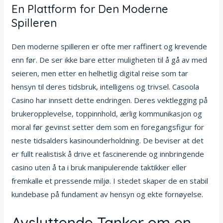
En Plattform for Den Moderne
Spilleren
Den moderne spilleren er ofte mer raffinert og krevende
enn før. De ser ikke bare etter muligheten til å gå av med
seieren, men etter en helhetlig digital reise som tar
hensyn til deres tidsbruk, intelligens og trivsel. Casoola
Casino har innsett dette endringen. Deres vektlegging på
brukeropplevelse, toppinnhold, ærlig kommunikasjon og
moral før gevinst setter dem som en foregangsfigur for
neste tidsalders kasinounderholdning. De beviser at det
er fullt realistisk å drive et fascinerende og innbringende
casino uten å ta i bruk manipulerende taktikker eller
fremkalle et pressende miljø. I stedet skaper de en stabil
kundebase på fundament av hensyn og ekte fornøyelse.
Avsluttende Tanker om en