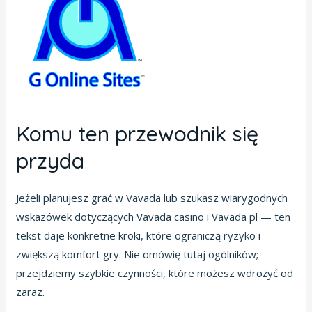
Komu ten przewodnik się
przyda
Jeżeli planujesz grać w Vavada lub szukasz wiarygodnych
wskazówek dotyczących Vavada casino i Vavada pl — ten
tekst daje konkretne kroki, które ograniczą ryzyko i
zwiększą komfort gry. Nie omówię tutaj ogólników;
przejdziemy szybkie czynności, które możesz wdrożyć od
zaraz.