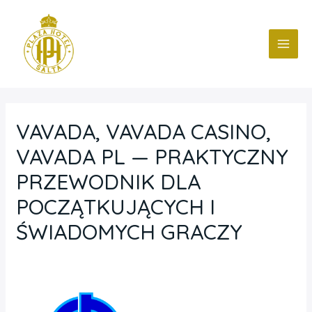
Ir
Navegación
MAI
al
de
ME
contenido
entradas
VAVADA, VAVADA CASINO,
VAVADA PL — PRAKTYCZNY
PRZEWODNIK DLA
POCZĄTKUJĄCYCH I
ŚWIADOMYCH GRACZY
/
Blog
/ Por
fcc