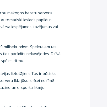
odernu mākoņos bāzētu serveru
 automātiski ieslēdz papildus
 novērsa iespējamos kavējumus vai
200 milisekundēm. Spēlētājam tas
s tiek parādīts nekavējoties. Dzīvā
 spēles ritmu.
vijas lietotājiem. Tas ir būtisks
ervera līdz jūsu ierīcei nozīmē
kazino un e-sporta likmju