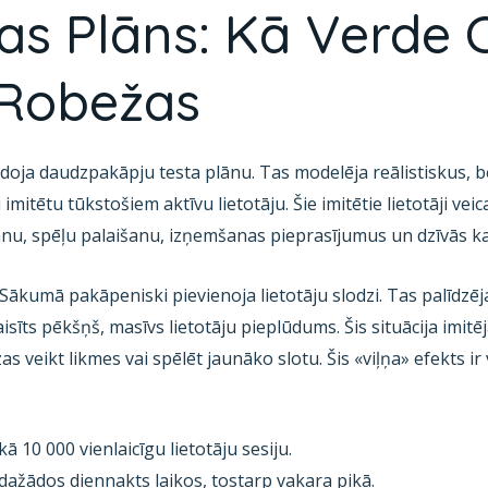
s Plāns: Kā Verde 
 Robežas
doja daudzpakāpju testa plānu. Tas modelēja reālistiskus, bet
imitētu tūkstošiem aktīvu lietotāju. Šie imitētie lietotāji vei
anu, spēļu palaišanu, izņemšanas pieprasījumus un dzīvās k
Sākumā pakāpeniski pievienoja lietotāju slodzi. Tas palīdzēj
sīts pēkšņš, masīvs lietotāju pieplūdums. Šis situācija imitē
s veikt likmes vai spēlēt jaunāko slotu. Šis «viļņa» efekts i
ā 10 000 vienlaicīgu lietotāju sesiju.
i dažādos diennakts laikos, tostarp vakara pikā.