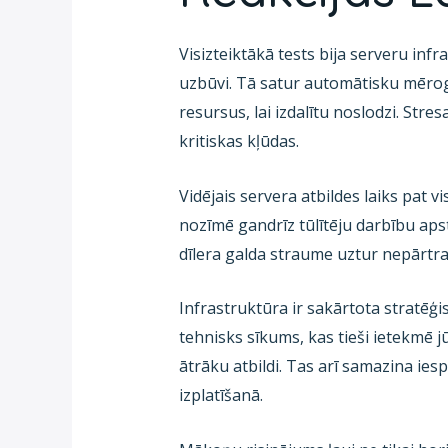
Visizteiktākā tests bija serveru in
uzbūvi. Tā satur automātisku mērogo
resursus, lai izdalītu noslodzi. St
kritiskas kļūdas.
Vidējais servera atbildes laiks pat
nozīmē gandrīz tūlītēju darbību apst
dīlera galda straume uztur nepārtrau
Infrastruktūra ir sakārtota stratēģis
tehnisks sīkums, kas tieši ietekmē j
ātrāku atbildi. Tas arī samazina ies
izplatīšanā.