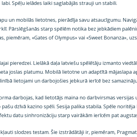
abi. Spēļu ielādes laiki saglabājās strauji un stabili.
apu un mobilās lietotnes, pierādīja savu atsaucīgumu. Navigā
rklī. Pārslēgšanās starp spēlēm notika bez jebkādiem palēn
nas, piemēram, «Gates of Olympus» vai «Sweet Bonanza», uzsā
jai pieredzei. Lielākā daļa latviešu spēlētāju izmanto viedtā
eta joslas platumu. Mobilā lietotne un adaptītā mājaslapa ap
plinībā lietojami un darbojošies jebkurā ierīcē bez samazinā
forma darbojas, kad lietotājs maina no darbvirsmas versijas u
 pašu dzīvā kazino spēli. Sesija palika stabila. Spēle noritēj
ektu datu sinhronizāciju starp vairākām ierīcēm pat augstas
akļauti slodzes testam. Šie izstrādātāji ir, piemēram, Pragma