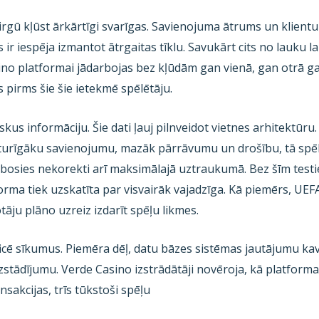
irgū kļūst ārkārtīgi svarīgas. Savienojuma ātrums un klientu
us ir iespēja izmantot ātrgaitas tīklu. Savukārt cits no lauku 
no platformai jādarbojas bez kļūdām gan vienā, gan otrā ga
s pirms šie šie ietekmē spēlētāju.
kus informāciju. Šie dati ļauj pilnveidot vietnes arhitektūru.
noturīgāku savienojumu, mazāk pārrāvumu un drošību, tā spē
bosies nekorekti arī maksimālajā uztraukumā. Bez šīm testi
tforma tiek uzskatīta par visvairāk vajadzīga. Kā piemērs, UEF
tāju plāno uzreiz izdarīt spēļu likmes.
ificē sīkumus. Piemēra dēļ, datu bāzes sistēmas jautājumu 
uzstādījumu. Verde Casino izstrādātāji novēroja, kā platforma 
ansakcijas, trīs tūkstoši spēļu