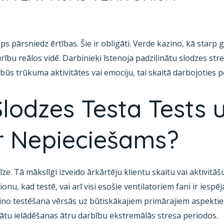
ps pārsniedz ērtības. Šie ir obligāti. Verde kazino, kā star
rību reālos vidē. Darbinieki īstenoja padziļinātu slodzes st
ūs trūkuma aktivitātes vai emociju, tai skaitā darbojoties po
lodzes Testa Tests 
Ir Nepieciešams?
īze. Tā mākslīgi izveido ārkārtēju klientu skaitu vai aktivitā
onu, kad testē, vai arī visi esošie ventilatoriem fani ir iespēj
ino testēšana vērsās uz būtiskākajiem primārajiem aspektie
tu ielādēšanas ātru darbību ekstremālās stresa periodos.