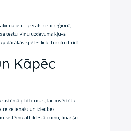
p galvenajiem operatoriem reģionā,
resa testu. Viņu uzdevums kļuva
pulārākās spēles lielo turnīru brīdī.
un Kāpēc
šu sistēmā platformas, lai novērtētu
a reizē ienākt un iziet bez
m: sistēmu atbildes ātrumu, finanšu