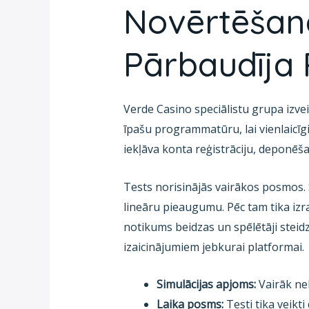
Novērtēšana
Pārbaudīja
Verde Casino speciālistu grupa izvei
īpašu programmatūru, lai vienlaicīgi 
iekļāva konta reģistrāciju, deponēš
Tests norisinājās vairākos posmos. 
lineāru pieaugumu. Pēc tam tika izrai
notikums beidzas un spēlētāji steidza
izaicinājumiem jebkurai platformai.
Simulācijas apjoms:
Vairāk nek
Laika posms:
Testi tika veikt