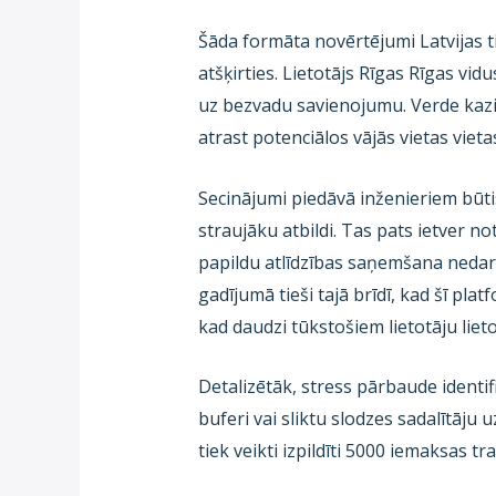
Šāda formāta novērtējumi Latvijas t
atšķirties. Lietotājs Rīgas Rīgas vid
uz bezvadu savienojumu. Verde kazi
atrast potenciālos vājās vietas vieta
Secinājumi piedāvā inženieriem būtis
straujāku atbildi. Tas pats ietver 
papildu atlīdzības saņemšana nedar
gadījumā tieši tajā brīdī, kad šī pla
kad daudzi tūkstošiem lietotāju lieto
Detalizētāk, stress pārbaude ident
buferi vai sliktu slodzes sadalītāju 
tiek veikti izpildīti 5000 iemaksas tr