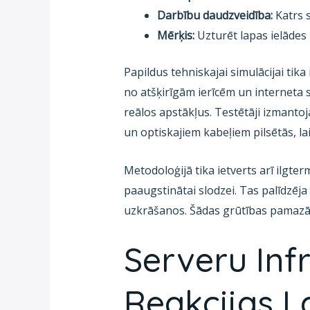
Darbību daudzveidība:
Katrs s
Mērķis:
Uzturēt lapas ielāde
Papildus tehniskajai simulācijai tika 
no atšķirīgām ierīcēm un interneta s
reālos apstākļus. Testētāji izmanto
un optiskajiem kabeļiem pilsētās, lai
Metodoloģijā tika ietverts arī ilgt
paaugstinātai slodzei. Tas palīdzēja
uzkrāšanos. Šādas grūtības pamazām
Serveru Infr
Reakcijas La