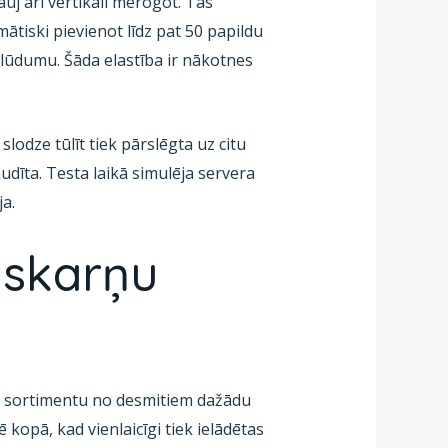
uj arī vertikāli mērogot. Tas
ātiski pievienot līdz pat 50 papildu
plūdumu. Šāda elastība ir nākotnes
slodze tūlīt tiek pārslēgta uz citu
dīta. Testa laikā simulēja servera
ja.
askarņu
 sortimentu no desmitiem dažādu
 kopā, kad vienlaicīgi tiek ielādētas