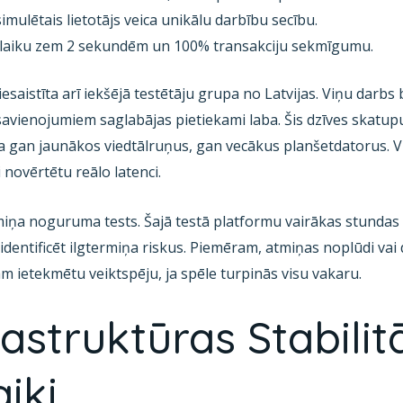
imulētais lietotājs veica unikālu darbību secību.
s laiku zem 2 sekundēm un 100% transakciju sekmīgumu.
iesaistīta arī iekšējā testētāju grupa no Latvijas. Viņu darbs 
avienojumiem saglabājas pietiekami laba. Šis dzīves skatupun
ja gan jaunākos viedtālruņus, gan vecākus planšetdatorus. Vi
 novērtētu reālo latenci.
ermiņa noguruma tests. Šajā testā platformu vairākas stunda
 identificēt ilgtermiņa riskus. Piemēram, atmiņas noplūdi va
 ietekmētu veiktspēju, ja spēle turpinās visu vakaru.
astruktūras Stabilit
iki