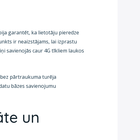
bija garantēt, ka lietotāju pieredze
kts ir neaizstājams, lai izprastu
ņi savienojās caur 4G tīkliem laukos
s bez pārtraukuma turēja
i datu bāzes savienojumu
āte un