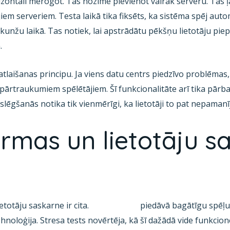
zontāli mērogot. Tas nozīmē pievienot vairāk serveru. Tas ļa
iem serveriem. Testa laikā tika fiksēts, ka sistēma spēj autom
kunžu laikā. Tas notiek, lai apstrādātu pēkšņu lietotāju pie
.
atlaišanas principu. Ja viens datu centrs piedzīvo problēmas, 
rtraukumiem spēlētājiem. Šī funkcionalitāte arī tika pārbau
slēgšanās notika tik vienmērīgi, ka lietotāji to pat nepamanī
ormas un lietotāju s
ietotāju saskarne ir cita.
Verdecasino
piedāvā bagātīgu spēļu
ehnoloģija. Stresa tests novērtēja, kā šī dažādā vide funkcionē