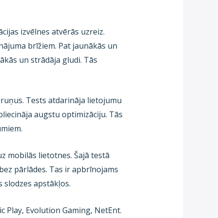
cijas izvēlnes atvērās uzreiz.
inājuma brīžiem. Pat jaunākās un
kās un strādāja gludi. Tās
lruņus. Tests atdarināja lietojumu
liecināja augstu optimizāciju. Tās
jumiem.
z mobilās lietotnes. Šajā testā
a bez pārlādes. Tas ir apbrīnojams
 slodzes apstākļos.
tic Play, Evolution Gaming, NetEnt.