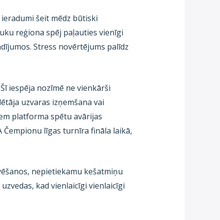
 ieradumi šeit mēdz būtiski
lauku reģiona spēj paļauties vienīgi
dījumos. Stress novērtējums palīdz
 Šī iespēja nozīmē ne vienkārši
lētāja uzvaras izņemšana vai
em platforma spētu avārijas
A Čempionu līgas turnīra fināla laikā,
kavēšanos, nepietiekamu kešatmiņu
uzvedas, kad vienlaicīgi vienlaicīgi