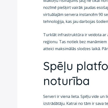
Mākoņu risinājums ļauj ne tikai hori
nozīmē piešķirt vairāk jaudas esošaj
virtuālajām servera instancēm 90 se
tehnoloģija, kas jau darbojas šodien
Turklāt infrastruktūra ir veidota ar 
reģionu. Tas notiek bez manāmiem pā
atteici maksimālās slodzes laikā. Pār
Spēļu platf
noturība
Serveri ir viena lieta. Spēļu vide un l
izstrādātāju. Katrai no tām ir sava t