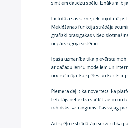
simtiem daudzu spēļu. Iznākumi bija l
Lietotāja saskarne, iekļaujot mājasl
Meklēšanas funkcija strādāja acumi
grafiski prasīgākās video slotmašī
nepārslogoja sistēmu.
Īpaša uzmanība tika pievērsta mobila
ar dažādu ierīču modeļiem un intern
nodrošināja, ka spēles un konts ir 
Piemēra dēļ, tika novērtēts, kā plat
lietotājs nebeidza spēlēt vienu un to
tehnisks sasniegums. Tas vajag perf
Arī spēļu izstrādātāju serveri tika p