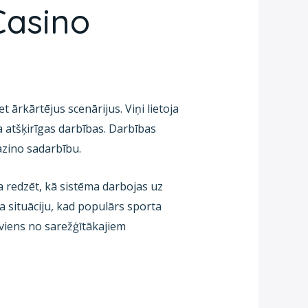
Casino
 ārkārtējus scenārijus. Viņi lietoja
ca atšķirīgas darbības. Darbības
azino sadarbību.
a redzēt, kā sistēma darbojas uz
ja situāciju, kad populārs sporta
r viens no sarežģītākajiem