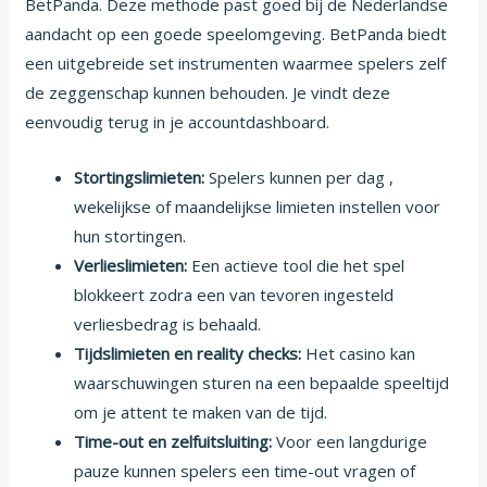
BetPanda. Deze methode past goed bij de Nederlandse
aandacht op een goede speelomgeving. BetPanda biedt
een uitgebreide set instrumenten waarmee spelers zelf
de zeggenschap kunnen behouden. Je vindt deze
eenvoudig terug in je accountdashboard.
Stortingslimieten:
Spelers kunnen per dag ,
wekelijkse of maandelijkse limieten instellen voor
hun stortingen.
Verlieslimieten:
Een actieve tool die het spel
blokkeert zodra een van tevoren ingesteld
verliesbedrag is behaald.
Tijdslimieten en reality checks:
Het casino kan
waarschuwingen sturen na een bepaalde speeltijd
om je attent te maken van de tijd.
Time-out en zelfuitsluiting:
Voor een langdurige
pauze kunnen spelers een time-out vragen of