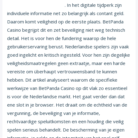
https://betpandacasino.eu/
. In het digitale tijdperk zijn
individuele informatie net zo belangrijk als contant geld.
Daarom komt veiligheid op de eerste plaats. BetPanda
Casino begrijpt dit en zet beveiliging niet weg technisch
detail. Het is voor hen de fundering waarop de hele
gebruikerservaring berust. Nederlandse spelers zijn vaak
goed ingelicht en kritisch ingesteld. Voor hen zijn degelijke
veiligheidsmaatregelen geen extraatje, maar een harde
vereiste om überhaupt vertrouwensband te kunnen
hebben. Dit artikel analyseert waarom de specifieke
werkwijze van BetPanda Casino op dit vlak zo essentieel
is voor de Nederlandse markt. Het gaat verder dan dat
ene slot in je browser. Het draait om de echtheid van de
vergunning, de beveiliging van je informatie,
rechtvaardige speluitkomsten en een houding die veilig
spelen serieus behandelt. De bescherming van je eigen
informatie, je saldo en de integriteit van het spel zelf