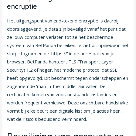
encryptie
Het uitgangspunt van end-to-end encryptie is daarbij
doorslaggevend. Je data zijn beveiligd vanaf het punt dat
ze jouw computer verlaten tot ze het beschermde
systeem van BetPanda bereiken. Je ziet dit opnieuw in het
slotpictogram en de ‘https://’ in de adresbalk van je
browser. BetPanda hanteert TLS (Transport Layer
Security) 1.2 of hoger, het moderne protocol dat SSL
heeft opgevolgd. Dit beschermt tegen onderscheppen en
zogenoemde ‘man-in-the-middle’-aanvallen. De
certificaten komen van vooraanstaande instanties en
worden frequent vernieuwd. Deze onzichtbare handshake
vormt bij elke beurt een digitale kist om je acties heen,
wat de risico’s beduidend verminderd.