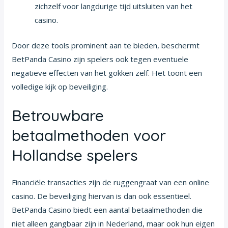
zichzelf voor langdurige tijd uitsluiten van het
casino.
Door deze tools prominent aan te bieden, beschermt
BetPanda Casino zijn spelers ook tegen eventuele
negatieve effecten van het gokken zelf. Het toont een
volledige kijk op beveiliging.
Betrouwbare
betaalmethoden voor
Hollandse spelers
Financiële transacties zijn de ruggengraat van een online
casino. De beveiliging hiervan is dan ook essentieel.
BetPanda Casino biedt een aantal betaalmethoden die
niet alleen gangbaar zijn in Nederland, maar ook hun eigen