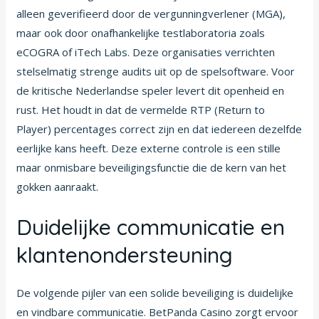
alleen geverifieerd door de vergunningverlener (MGA),
maar ook door onafhankelijke testlaboratoria zoals
eCOGRA of iTech Labs. Deze organisaties verrichten
stelselmatig strenge audits uit op de spelsoftware. Voor
de kritische Nederlandse speler levert dit openheid en
rust. Het houdt in dat de vermelde RTP (Return to
Player) percentages correct zijn en dat iedereen dezelfde
eerlijke kans heeft. Deze externe controle is een stille
maar onmisbare beveiligingsfunctie die de kern van het
gokken aanraakt.
Duidelijke communicatie en
klantenondersteuning
De volgende pijler van een solide beveiliging is duidelijke
en vindbare communicatie. BetPanda Casino zorgt ervoor