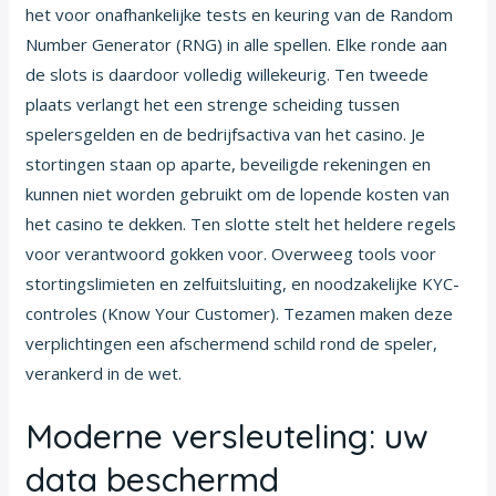
het voor onafhankelijke tests en keuring van de Random
Number Generator (RNG) in alle spellen. Elke ronde aan
de slots is daardoor volledig willekeurig. Ten tweede
plaats verlangt het een strenge scheiding tussen
spelersgelden en de bedrijfsactiva van het casino. Je
stortingen staan op aparte, beveiligde rekeningen en
kunnen niet worden gebruikt om de lopende kosten van
het casino te dekken. Ten slotte stelt het heldere regels
voor verantwoord gokken voor. Overweeg tools voor
stortingslimieten en zelfuitsluiting, en noodzakelijke KYC-
controles (Know Your Customer). Tezamen maken deze
verplichtingen een afschermend schild rond de speler,
verankerd in de wet.
Moderne versleuteling: uw
data beschermd