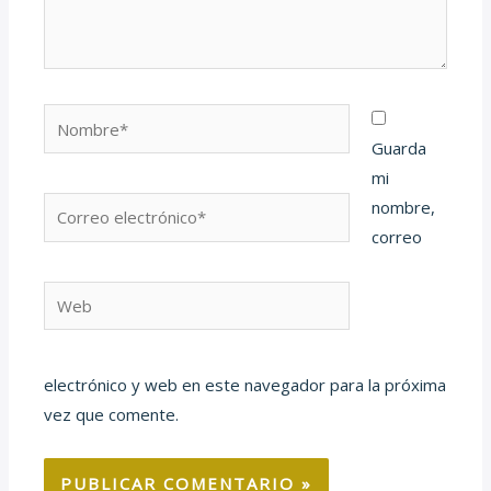
Nombre*
Guarda
mi
Correo
nombre,
electrónico*
correo
Web
electrónico y web en este navegador para la próxima
vez que comente.