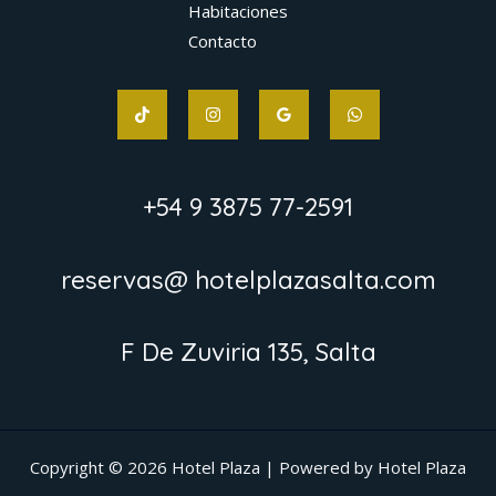
Habitaciones
Contacto
+54 9 3875 77-2591
reservas@ hotelplazasalta.com
F De Zuviria 135, Salta
Copyright © 2026 Hotel Plaza | Powered by Hotel Plaza