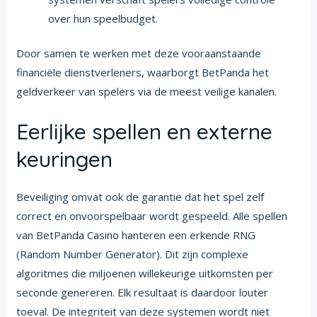
over hun speelbudget.
Door samen te werken met deze vooraanstaande
financiële dienstverleners, waarborgt BetPanda het
geldverkeer van spelers via de meest veilige kanalen.
Eerlijke spellen en externe
keuringen
Beveiliging omvat ook de garantie dat het spel zelf
correct en onvoorspelbaar wordt gespeeld. Alle spellen
van BetPanda Casino hanteren een erkende RNG
(Random Number Generator). Dit zijn complexe
algoritmes die miljoenen willekeurige uitkomsten per
seconde genereren. Elk resultaat is daardoor louter
toeval. De integriteit van deze systemen wordt niet