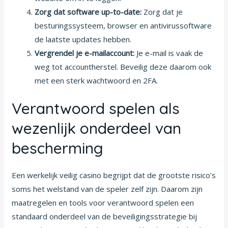
Zorg dat software up-to-date:
Zorg dat je
besturingssysteem, browser en antivirussoftware
de laatste updates hebben.
Vergrendel je e-mailaccount:
Je e-mail is vaak de
weg tot accountherstel. Beveilig deze daarom ook
met een sterk wachtwoord en 2FA.
Verantwoord spelen als
wezenlijk onderdeel van
bescherming
Een werkelijk veilig casino begrijpt dat de grootste risico’s
soms het welstand van de speler zelf zijn. Daarom zijn
maatregelen en tools voor verantwoord spelen een
standaard onderdeel van de beveiligingsstrategie bij