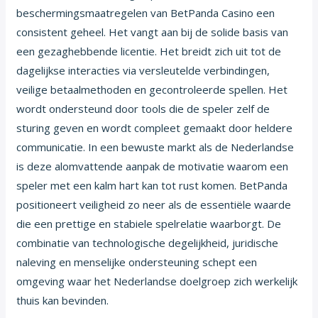
beschermingsmaatregelen van BetPanda Casino een
consistent geheel. Het vangt aan bij de solide basis van
een gezaghebbende licentie. Het breidt zich uit tot de
dagelijkse interacties via versleutelde verbindingen,
veilige betaalmethoden en gecontroleerde spellen. Het
wordt ondersteund door tools die de speler zelf de
sturing geven en wordt compleet gemaakt door heldere
communicatie. In een bewuste markt als de Nederlandse
is deze alomvattende aanpak de motivatie waarom een
speler met een kalm hart kan tot rust komen. BetPanda
positioneert veiligheid zo neer als de essentiële waarde
die een prettige en stabiele spelrelatie waarborgt. De
combinatie van technologische degelijkheid, juridische
naleving en menselijke ondersteuning schept een
omgeving waar het Nederlandse doelgroep zich werkelijk
thuis kan bevinden.