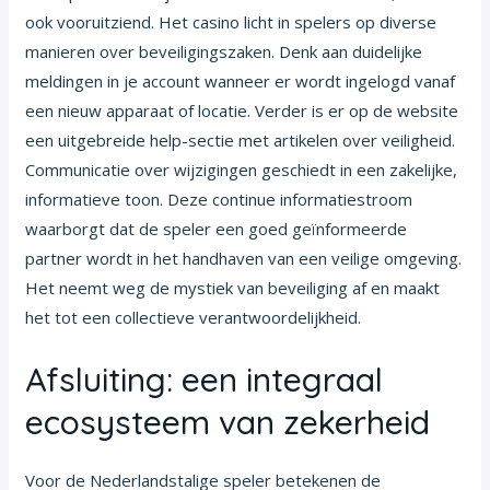
ook vooruitziend. Het casino licht in spelers op diverse
manieren over beveiligingszaken. Denk aan duidelijke
meldingen in je account wanneer er wordt ingelogd vanaf
een nieuw apparaat of locatie. Verder is er op de website
een uitgebreide help-sectie met artikelen over veiligheid.
Communicatie over wijzigingen geschiedt in een zakelijke,
informatieve toon. Deze continue informatiestroom
waarborgt dat de speler een goed geïnformeerde
partner wordt in het handhaven van een veilige omgeving.
Het neemt weg de mystiek van beveiliging af en maakt
het tot een collectieve verantwoordelijkheid.
Afsluiting: een integraal
ecosysteem van zekerheid
Voor de Nederlandstalige speler betekenen de