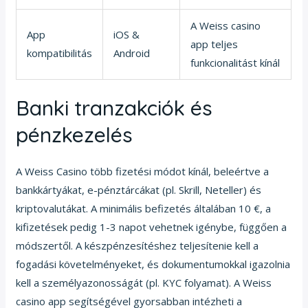
A Weiss casino
App
iOS &
app teljes
kompatibilitás
Android
funkcionalitást kínál
Banki tranzakciók és
pénzkezelés
A Weiss Casino több fizetési módot kínál, beleértve a
bankkártyákat, e-pénztárcákat (pl. Skrill, Neteller) és
kriptovalutákat. A minimális befizetés általában 10 €, a
kifizetések pedig 1-3 napot vehetnek igénybe, függően a
módszertől. A készpénzesítéshez teljesítenie kell a
fogadási követelményeket, és dokumentumokkal igazolnia
kell a személyazonosságát (pl. KYC folyamat). A Weiss
casino app segítségével gyorsabban intézheti a