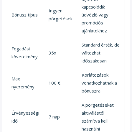
kapcsolódik
Ingyen
Bónusz típus
üdvözlő vagy
pörgetések
promóciós
ajánlatokhoz
Standard érték, de
Fogadási
35x
változhat
követelmény
időszakosan
Korlátozások
Max
100 €
vonatkozhatnak a
nyeremény
bónuszra
A pörgetéseket
Érvényességi
aktiválástól
7 nap
idő
számítva kell
használni