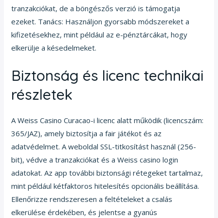
tranzakciókat, de a böngészős verzió is támogatja
ezeket. Tanács: Használjon gyorsabb módszereket a
kifizetésekhez, mint például az e-pénztárcákat, hogy
elkerülje a késedelmeket.
Biztonság és licenc technikai
részletek
A Weiss Casino Curacao-i licenc alatt működik (licencszám:
365/JAZ), amely biztosítja a fair játékot és az
adatvédelmet. A weboldal SSL-titkosítást használ (256-
bit), védve a tranzakciókat és a Weiss casino login
adatokat. Az app további biztonsági rétegeket tartalmaz,
mint például kétfaktoros hitelesítés opcionális beállítása.
Ellenőrizze rendszeresen a feltételeket a csalás
elkerülése érdekében, és jelentse a gyanús