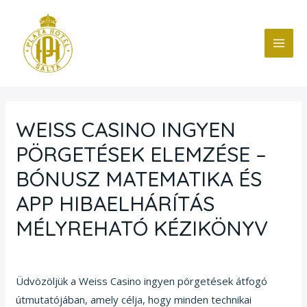
Ir
Navegación
MAI
al
de
ME
contenido
entradas
WEISS CASINO INGYEN
PÖRGETÉSEK ELEMZÉSE –
BÓNUSZ MATEMATIKA ÉS
APP HIBAELHÁRÍTÁS
MÉLYREHATÓ KÉZIKÖNYV
/
Blog
/ Por
fcc
Üdvözöljük a Weiss Casino ingyen pörgetések átfogó
útmutatójában, amely célja, hogy minden technikai