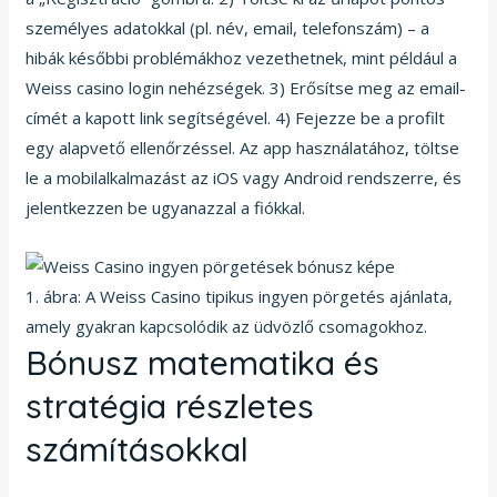
személyes adatokkal (pl. név, email, telefonszám) – a
hibák későbbi problémákhoz vezethetnek, mint például a
Weiss casino login nehézségek. 3) Erősítse meg az email-
címét a kapott link segítségével. 4) Fejezze be a profilt
egy alapvető ellenőrzéssel. Az app használatához, töltse
le a mobilalkalmazást az iOS vagy Android rendszerre, és
jelentkezzen be ugyanazzal a fiókkal.
1. ábra: A Weiss Casino tipikus ingyen pörgetés ajánlata,
amely gyakran kapcsolódik az üdvözlő csomagokhoz.
Bónusz matematika és
stratégia részletes
számításokkal