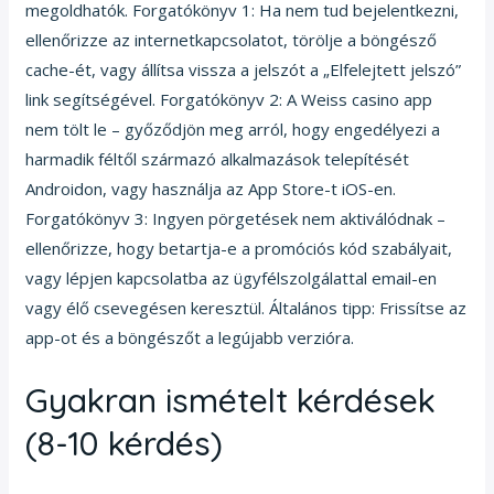
megoldhatók. Forgatókönyv 1: Ha nem tud bejelentkezni,
ellenőrizze az internetkapcsolatot, törölje a böngésző
cache-ét, vagy állítsa vissza a jelszót a „Elfelejtett jelszó”
link segítségével. Forgatókönyv 2: A Weiss casino app
nem tölt le – győződjön meg arról, hogy engedélyezi a
harmadik féltől származó alkalmazások telepítését
Androidon, vagy használja az App Store-t iOS-en.
Forgatókönyv 3: Ingyen pörgetések nem aktiválódnak –
ellenőrizze, hogy betartja-e a promóciós kód szabályait,
vagy lépjen kapcsolatba az ügyfélszolgálattal email-en
vagy élő csevegésen keresztül. Általános tipp: Frissítse az
app-ot és a böngészőt a legújabb verzióra.
Gyakran ismételt kérdések
(8-10 kérdés)