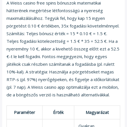
A Weiss casino free spins bónuszok matematikai
hátterének megértése létfontosságú a nyereség
maximalizálásához. Tegyük fel, hogy kap 15 ingyen
pörgetést 0.10 € értékben, 35x fogadási követelménnyel.
Számítás: Teljes bónusz érték = 15 * 0.10 € = 1.5 €.
Teljes fogadási kötelezettség = 1.5 € * 35 = 52.5 €. Ha a
nyeremény 10 €, akkor a kivehető összeg előtt ezt a 52.5
€-t le kell fogadni. Fontos megjegyezni, hogy egyes
játékok csak részben számítanak a fogadásba (pl. rulett
10%-kal). A stratégia: Használja a pörgetéseket magas
RTP-s (pl. 97%) nyerőgépeken, és figyelje a időkorlátokat
(pl. 7 nap). A Weiss casino app optimalizálja ezt a mobilon,
de a böngészős verzió is használható alternatívákkal.
Paraméter
Érték
Magyarázat
Gyakran