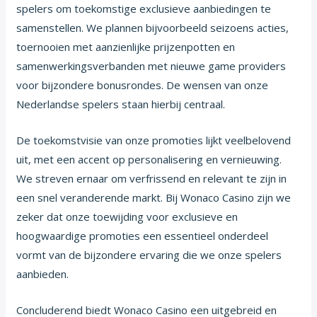
spelers om toekomstige exclusieve aanbiedingen te
samenstellen. We plannen bijvoorbeeld seizoens acties,
toernooien met aanzienlijke prijzenpotten en
samenwerkingsverbanden met nieuwe game providers
voor bijzondere bonusrondes. De wensen van onze
Nederlandse spelers staan hierbij centraal.
De toekomstvisie van onze promoties lijkt veelbelovend
uit, met een accent op personalisering en vernieuwing.
We streven ernaar om verfrissend en relevant te zijn in
een snel veranderende markt. Bij Wonaco Casino zijn we
zeker dat onze toewijding voor exclusieve en
hoogwaardige promoties een essentieel onderdeel
vormt van de bijzondere ervaring die we onze spelers
aanbieden.
Concluderend biedt Wonaco Casino een uitgebreid en