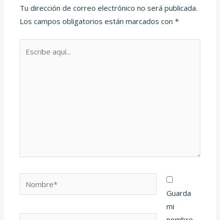
Tu dirección de correo electrónico no será publicada.
Los campos obligatorios están marcados con
*
Escribe
aquí...
Nombre*
Guarda
mi
Correo
nombre,