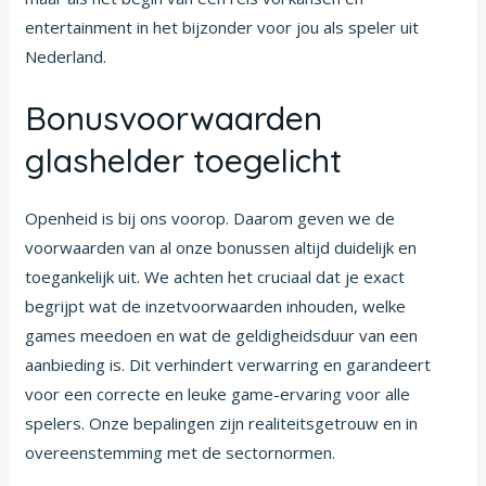
entertainment in het bijzonder voor jou als speler uit
Nederland.
Bonusvoorwaarden
glashelder toegelicht
Openheid is bij ons voorop. Daarom geven we de
voorwaarden van al onze bonussen altijd duidelijk en
toegankelijk uit. We achten het cruciaal dat je exact
begrijpt wat de inzetvoorwaarden inhouden, welke
games meedoen en wat de geldigheidsduur van een
aanbieding is. Dit verhindert verwarring en garandeert
voor een correcte en leuke game-ervaring voor alle
spelers. Onze bepalingen zijn realiteitsgetrouw en in
overeenstemming met de sectornormen.