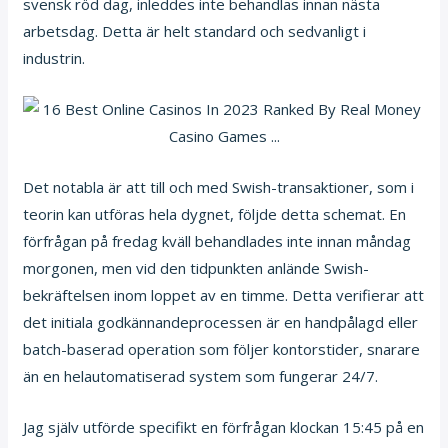
svensk röd dag, inleddes inte behandlas innan nästa
arbetsdag. Detta är helt standard och sedvanligt i
industrin.
Det notabla är att till och med Swish-transaktioner, som i
teorin kan utföras hela dygnet, följde detta schemat. En
förfrågan på fredag kväll behandlades inte innan måndag
morgonen, men vid den tidpunkten anlände Swish-
bekräftelsen inom loppet av en timme. Detta verifierar att
det initiala godkännandeprocessen är en handpålagd eller
batch-baserad operation som följer kontorstider, snarare
än en helautomatiserad system som fungerar 24/7.
Jag själv utförde specifikt en förfrågan klockan 15:45 på en