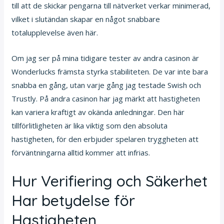
till att de skickar pengarna till nätverket verkar minimerad,
vilket i slutändan skapar en något snabbare
totalupplevelse även här.
Om jag ser på mina tidigare tester av andra casinon är
Wonderlucks främsta styrka stabiliteten. De var inte bara
snabba en gång, utan varje gång jag testade Swish och
Trustly. På andra casinon har jag märkt att hastigheten
kan variera kraftigt av okända anledningar. Den här
tillförlitligheten är lika viktig som den absoluta
hastigheten, för den erbjuder spelaren tryggheten att
förväntningarna alltid kommer att infrias.
Hur Verifiering och Säkerhet
Har betydelse för
Hastigheten