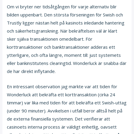
Om vi bryter ner tidsåtgången för varje alternativ blir
bilden uppenbart. Den största förseningen för Swish och
Trustly ligger nästan helt på kasinots inledande hantering
och säkerhetsgranskning. När bekräftelsen väl är klart
sker själva transaktionen omedelbart. För
korttransaktioner och banktransaktioner adderas ett
ytterligare, och ofta längre, moment till: just systemets
eller bankinstitutens clearingtid. Wonderluck är snabba där
de har direkt inflytande.
En intressant observation jag märkte var att tiden för
Wonderluck att bekräfta ett korttransaktion (cirka 24
timmar) var lika med tiden för att bekräfta ett Swish-uttag
(under 90 minuter). Avvikelsen i utfall beror alltså helt på
de externa finansiella systemen. Det verifierar att
casinoets interna process är väldigt enhetlig, oavsett