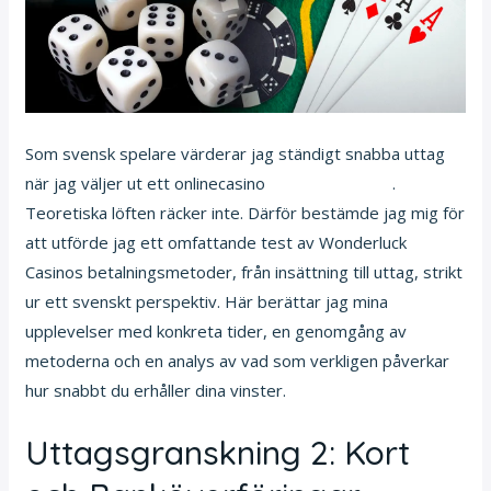
Som svensk spelare värderar jag ständigt snabba uttag
när jag väljer ut ett onlinecasino
wonderlucks.net
.
Teoretiska löften räcker inte. Därför bestämde jag mig för
att utförde jag ett omfattande test av Wonderluck
Casinos betalningsmetoder, från insättning till uttag, strikt
ur ett svenskt perspektiv. Här berättar jag mina
upplevelser med konkreta tider, en genomgång av
metoderna och en analys av vad som verkligen påverkar
hur snabbt du erhåller dina vinster.
Uttagsgranskning 2: Kort