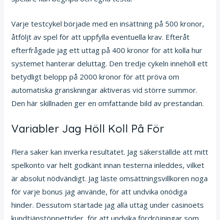
Varje testcykel började med en insättning på 500 kronor,
åtföljt av spel för att uppfylla eventuella krav. Efteråt
efterfrågade jag ett uttag på 400 kronor för att kolla hur
systemet hanterar deluttag. Den tredje cykeln innehöll ett
betydligt belopp på 2000 kronor för att pröva om
automatiska granskningar aktiveras vid större summor.
Den här skillnaden ger en omfattande bild av prestandan.
Variabler Jag Höll Koll På För
Flera saker kan inverka resultatet. Jag säkerställde att mitt
spelkonto var helt godkänt innan testerna inleddes, vilket
är absolut nödvändigt. Jag läste omsättningsvillkoren noga
för varje bonus jag använde, för att undvika onödiga
hinder. Dessutom startade jag alla uttag under casinoets
kundtjänstöppettider, för att undvika fördröjningar som