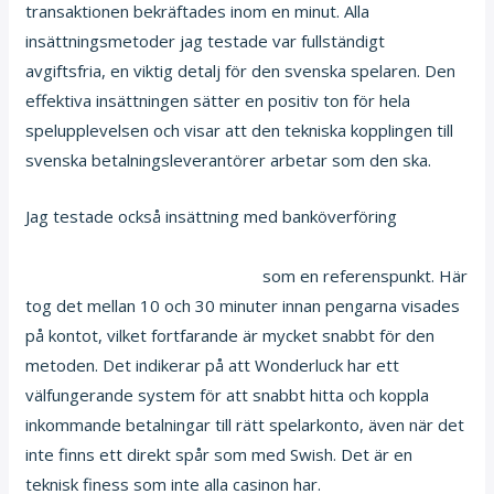
transaktionen bekräftades inom en minut. Alla
insättningsmetoder jag testade var fullständigt
avgiftsfria, en viktig detalj för den svenska spelaren. Den
effektiva insättningen sätter en positiv ton för hela
spelupplevelsen och visar att den tekniska kopplingen till
svenska betalningsleverantörer arbetar som den ska.
Jag testade också insättning med banköverföring
https://www.annualreports.com/HostedData/AnnualRepo
rtArchive/8/LSE_888_2008.pdf
som en referenspunkt. Här
tog det mellan 10 och 30 minuter innan pengarna visades
på kontot, vilket fortfarande är mycket snabbt för den
metoden. Det indikerar på att Wonderluck har ett
välfungerande system för att snabbt hitta och koppla
inkommande betalningar till rätt spelarkonto, även när det
inte finns ett direkt spår som med Swish. Det är en
teknisk finess som inte alla casinon har.