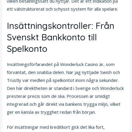
vilken betalningssätt du nyttjar. Det är ett indikation på
ett välstrukturerat och schysst system för alla spelare.
Insättningskontroller: Från
Svenskt Bankkonto till
Spelkonto
Insättningsförfarandet på Wonderluck Casino är, som
förväntat, den snabba delen. När jag nyttjade Swish och
Trustly var medlen på spelkontot inom några sekunder.
Den här direktheten är standard i Sverige och Wonderluck
presterar precis som de ska. Processen är smidigt
integrerad och går direkt via bankens trygga miljö, vilket
ger en känsla av trygghet redan från början.
För insättningar med kreditkort gick det lika fort,