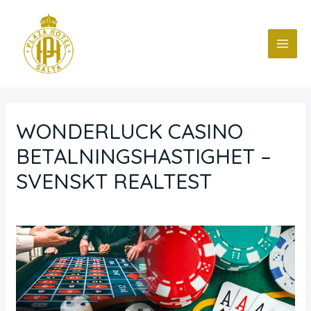
Ir
Navegación
MAI
al
de
ME
contenido
entradas
WONDERLUCK CASINO
BETALNINGSHASTIGHET –
SVENSKT REALTEST
Deja un comentario
/
Blog
/ Por
fcc