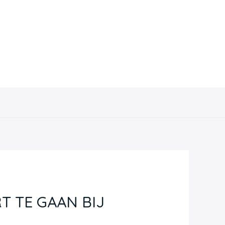
Contacto
T TE GAAN BIJ