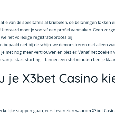
atie van de speeltafels al kriebelen, de beloningen lokken e
. Uiteraard moet je vooraf een profiel aanmaken. Geen zorge
we het volledige registratieproces bij
Uitbetalen X3Bet Appl
n bepaald niet bij de schijn: we demonstreren niet alleen 
 je met nog meer vertrouwen en plezier. Vanaf het zoeken v
n van je start storting – binnen een stel minuten ben je kla
je X3bet Casino ki
rkelijke stappen gaan, eerst even zien waarom X3bet Casin