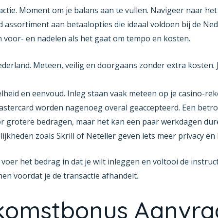
 actie. Moment om je balans aan te vullen. Navigeer naar het
d assortiment aan betaalopties die ideaal voldoen bij de Ned
n voor- en nadelen als het gaat om tempo en kosten.
ederland. Meteen, veilig en doorgaans zonder extra kosten. 
lheid en eenvoud. Inleg staan vaak meteen op je casino-rek
astercard worden nagenoeg overal geaccepteerd. Een betro
 grotere bedragen, maar het kan een paar werkdagen duren 
jkheden zoals Skrill of Neteller geven iets meer privacy en 
 voer het bedrag in dat je wilt inleggen en voltooi de instruc
en voordat je de transactie afhandelt.
lkomstbonus Aanvra