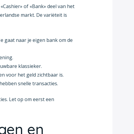
 «Cashier» of «Bank» deel van het
erlandse markt. De variëteit is
Je gaat naar je eigen bank om de
ening.
uwbare klassieker.
voor het geld zichtbaar is.
hebben snelle transacties.
ties. Let op om eerst een
gen en