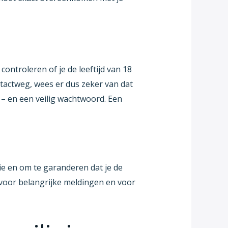
controleren of je de leeftijd van 18
ntactweg, wees er dus zeker van dat
o – en een veilig wachtwoord. Een
atie en om te garanderen dat je de
 voor belangrijke meldingen en voor