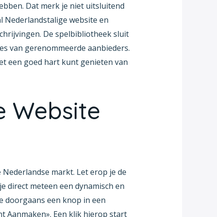
ebben. Dat merk je niet uitsluitend
al Nederlandstalige website en
rijvingen. De spelbibliotheek sluit
 games van gerenommeerde aanbieders.
et een goed hart kunt genieten van
le Website
e Nederlandse markt. Let erop je de
e je direct meteen een dynamisch en
 je doorgaans een knop in een
nt Aanmaken». Een klik hierop start