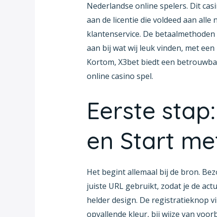
Nederlandse online spelers. Dit cas
aan de licentie die voldeed aan all
klantenservice. De betaalmethoden z
aan bij wat wij leuk vinden, met een
Kortom, X3bet biedt een betrouwba
online casino spel.
Eerste stap
en Start me
Het begint allemaal bij de bron. Be
juiste URL gebruikt, zodat je de ac
helder design. De registratieknop v
opvallende kleur, bij wijze van voo