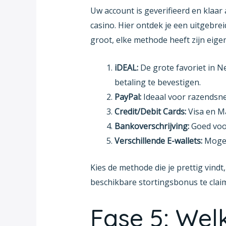
Uw account is geverifieerd en klaar
casino. Hier ontdek je een uitgebrei
groot, elke methode heeft zijn eige
iDEAL:
De grote favoriet in N
betaling te bevestigen.
PayPal:
Ideaal voor razendsne
Credit/Debit Cards:
Visa en M
Bankoverschrijving:
Goed voor
Verschillende E-wallets:
Mogeli
Kies de methode die je prettig vindt,
beschikbare stortingsbonus te claim
Fase 5: We