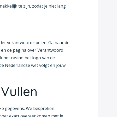
kkelijk te zijn, zodat je niet lang
onder verantwoord spelen. Ga naar de
d en de pagina over Verantwoord
ok het casino het logo van de
ie de Nederlandse wet volgt en jouw
 Vullen
lijke gegevens. We bespreken
 moet exact overeenkomen met je