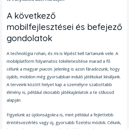
A következő
mobilfejlesztései és befejező
gondolatok
A technológia rohan, és mi is lépést kell tartanunk vele. A
mobilplatform folyamatos tökéletesítése marad a fő
célunk a magyar piacon. Jelenleg is azon fáradozunk, hogy
újabb, mobilon még gyorsabban induló játékokat kínáljunk.
A terveink között helyet kap a személyre szabottabb
élmény is, például okosabb játékajánlatok a te stílusod
alapján.
Figyelünk az újdonságokra is, mint például a fejlettebb
érintésvezérlés vagy új, gyorsabb fizetési módok. Célunk,