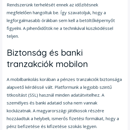
Rendszerünk terhelését ennek az időzítésnek
megfelelően hangoltuk be. Így szavatoljuk, hogy a
legforgalmasabb órákban sem kell a betöltőképernyőt
figyelni. A pihenőidőtök ne a technikával küszködéssel
teljen.
Biztonság és banki
tranzakciók mobilon
A mobilbankolás korában a pénzes tranzakciók biztonsága
alapvető kérdéssé vált. Platformunk a legjobb szintű
titkosítást (SSL) használ minden adatátvitelhez. A
személyes és banki adataid soha nem vannak
kockázatnak. A magyarországi játékosok részére
hozzáadtuk a helybeli, ismerős fizetési formákat, hogy a
pénz befizetése és kifizetése szokás legyen.