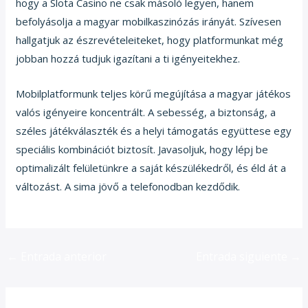
hogy a Slota Casino ne csak másoló legyen, hanem
befolyásolja a magyar mobilkaszinózás irányát. Szívesen
hallgatjuk az észrevételeiteket, hogy platformunkat még
jobban hozzá tudjuk igazítani a ti igényeitekhez.
Mobilplatformunk teljes körű megújítása a magyar játékos
valós igényeire koncentrált. A sebesség, a biztonság, a
széles játékválaszték és a helyi támogatás együttese egy
speciális kombinációt biztosít. Javasoljuk, hogy lépj be
optimalizált felületünkre a saját készülékedről, és éld át a
változást. A sima jövő a telefonodban kezdődik.
←
Entrada anterior
Entrada siguiente
→