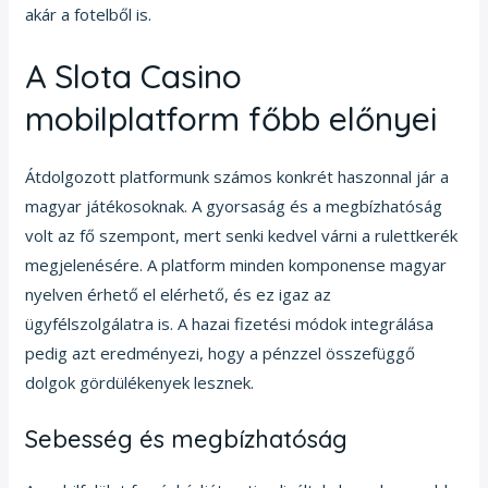
akár a fotelből is.
A Slota Casino
mobilplatform főbb előnyei
Átdolgozott platformunk számos konkrét haszonnal jár a
magyar játékosoknak. A gyorsaság és a megbízhatóság
volt az fő szempont, mert senki kedvel várni a rulettkerék
megjelenésére. A platform minden komponense magyar
nyelven érhető el elérhető, és ez igaz az
ügyfélszolgálatra is. A hazai fizetési módok integrálása
pedig azt eredményezi, hogy a pénzzel összefüggő
dolgok gördülékenyek lesznek.
Sebesség és megbízhatóság