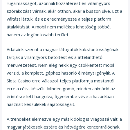
rugalmasságot, azonnali hozzáférést és villámgyors
szórakozást várnak, akár otthon, akár a buszon ülve. Ezt a
váltást láttuk, és ez eredményezte a teljes platform
átalakítását. A mobil nem mellékes lehetőség többé,
hanem az legfontosabb terület.
Adataink szerint a magyar látogatók kulcsfontosságúnak
tartják a villámgyors betöltést és a áttekinthető
menüvezetést. Nem elég nekik egy csökkentett mobil
verzió, a komplett, géphez hasonló élményt igénylik. A
Slota Casino erre válaszol: teljes platformja mostantól
erre a célra készült. Minden gomb, minden animáció az
érintésre lett hangolva, figyelembe véve a hazánkban
használt készülékek sajátosságait.
A trendeket elemezve egy másik dolog is világossá vált: a
magyar játékosok estére és hétvégére koncentrálódnak.