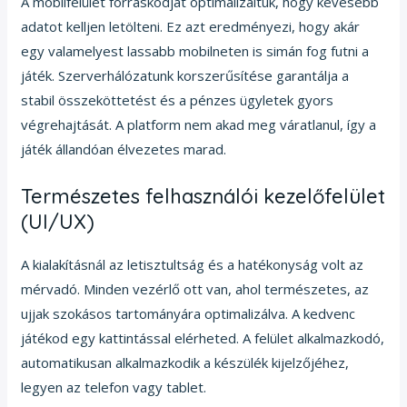
A mobilfelület forráskódját optimalizáltuk, hogy kevesebb
adatot kelljen letölteni. Ez azt eredményezi, hogy akár
egy valamelyest lassabb mobilneten is simán fog futni a
játék. Szerverhálózatunk korszerűsítése garantálja a
stabil összeköttetést és a pénzes ügyletek gyors
végrehajtását. A platform nem akad meg váratlanul, így a
játék állandóan élvezetes marad.
Természetes felhasználói kezelőfelület
(UI/UX)
A kialakításnál az letisztultság és a hatékonyság volt az
mérvadó. Minden vezérlő ott van, ahol természetes, az
ujjak szokásos tartományára optimalizálva. A kedvenc
játékod egy kattintással elérheted. A felület alkalmazkodó,
automatikusan alkalmazkodik a készülék kijelzőjéhez,
legyen az telefon vagy tablet.