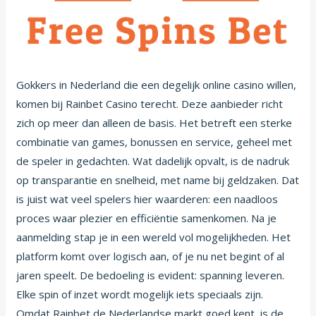
Gokkers in Nederland die een degelijk online casino willen,
komen bij Rainbet Casino terecht. Deze aanbieder richt
zich op meer dan alleen de basis. Het betreft een sterke
combinatie van games, bonussen en service, geheel met
de speler in gedachten. Wat dadelijk opvalt, is de nadruk
op transparantie en snelheid, met name bij geldzaken. Dat
is juist wat veel spelers hier waarderen: een naadloos
proces waar plezier en efficiëntie samenkomen. Na je
aanmelding stap je in een wereld vol mogelijkheden. Het
platform komt over logisch aan, of je nu net begint of al
jaren speelt. De bedoeling is evident: spanning leveren.
Elke spin of inzet wordt mogelijk iets speciaals zijn.
Omdat Rainbet de Nederlandse markt goed kent, is de