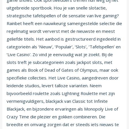
uitgebreide sportbook. Hou je van snelle slotactie,
strategische tafelspellen of de sensatie van live gaming?
Rainbet heeft een nauwkeurig samengestelde selectie die
regelmatig wordt ververst met de nieuwste en meest
geliefde titels. Het aanbod is gestructureerd ingedeeld in
categorieën als ‘Nieuw’, ‘Populair’, ‘Slots’, ‘Tafelspellen’ en
‘Live Casino’. Zo vind je eenvoudig wat je zoekt. Bij de
slots treft je subcategorieën zoals jackpot slots, met
games als Book of Dead of Gates of Olympus, maar ook
specifieke collecties. Het Live Casino, aangedreven door
leidende studios, levert talloze varianten. Neem
bijvoorbeeld roulette zoals Lightning Roulette met zijn
vermenigvuldigers, blackjack van Classic tot Infinite
Blackjack, en bijzondere ervaringen als Monopoly Live of
Crazy Time die plezier en gokken combineren. Die
breedte en omvang zorgen dat er steeds iets nieuws te