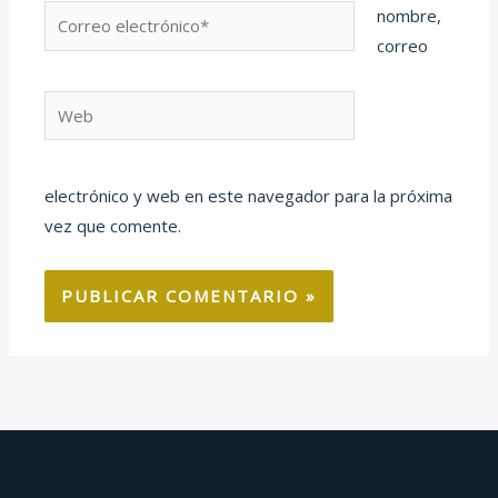
Correo
nombre,
electrónico*
correo
Web
electrónico y web en este navegador para la próxima
vez que comente.