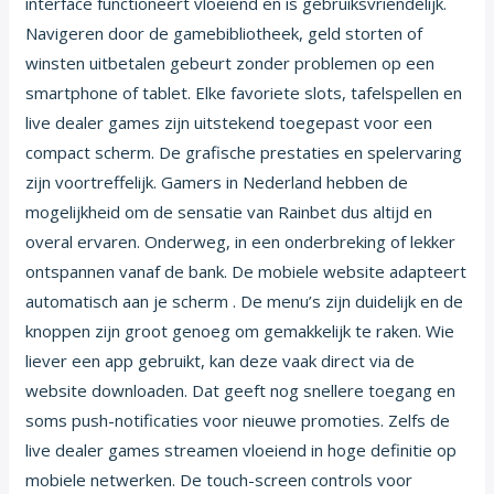
interface functioneert vloeiend en is gebruiksvriendelijk.
Navigeren door de gamebibliotheek, geld storten of
winsten uitbetalen gebeurt zonder problemen op een
smartphone of tablet. Elke favoriete slots, tafelspellen en
live dealer games zijn uitstekend toegepast voor een
compact scherm. De grafische prestaties en spelervaring
zijn voortreffelijk. Gamers in Nederland hebben de
mogelijkheid om de sensatie van Rainbet dus altijd en
overal ervaren. Onderweg, in een onderbreking of lekker
ontspannen vanaf de bank. De mobiele website adapteert
automatisch aan je scherm . De menu’s zijn duidelijk en de
knoppen zijn groot genoeg om gemakkelijk te raken. Wie
liever een app gebruikt, kan deze vaak direct via de
website downloaden. Dat geeft nog snellere toegang en
soms push-notificaties voor nieuwe promoties. Zelfs de
live dealer games streamen vloeiend in hoge definitie op
mobiele netwerken. De touch-screen controls voor