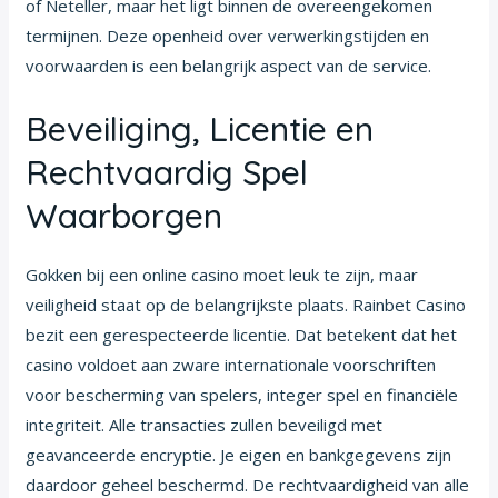
of Neteller, maar het ligt binnen de overeengekomen
termijnen. Deze openheid over verwerkingstijden en
voorwaarden is een belangrijk aspect van de service.
Beveiliging, Licentie en
Rechtvaardig Spel
Waarborgen
Gokken bij een online casino moet leuk te zijn, maar
veiligheid staat op de belangrijkste plaats. Rainbet Casino
bezit een gerespecteerde licentie. Dat betekent dat het
casino voldoet aan zware internationale voorschriften
voor bescherming van spelers, integer spel en financiële
integriteit. Alle transacties zullen beveiligd met
geavanceerde encryptie. Je eigen en bankgegevens zijn
daardoor geheel beschermd. De rechtvaardigheid van alle