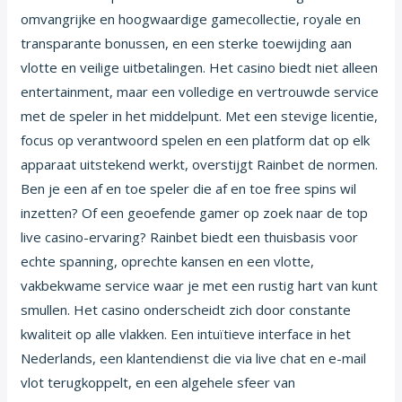
omvangrijke en hoogwaardige gamecollectie, royale en
transparante bonussen, en een sterke toewijding aan
vlotte en veilige uitbetalingen. Het casino biedt niet alleen
entertainment, maar een volledige en vertrouwde service
met de speler in het middelpunt. Met een stevige licentie,
focus op verantwoord spelen en een platform dat op elk
apparaat uitstekend werkt, overstijgt Rainbet de normen.
Ben je een af en toe speler die af en toe free spins wil
inzetten? Of een geoefende gamer op zoek naar de top
live casino-ervaring? Rainbet biedt een thuisbasis voor
echte spanning, oprechte kansen en een vlotte,
vakbekwame service waar je met een rustig hart van kunt
smullen. Het casino onderscheidt zich door constante
kwaliteit op alle vlakken. Een intuïtieve interface in het
Nederlands, een klantendienst die via live chat en e-mail
vlot terugkoppelt, en een algehele sfeer van