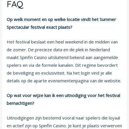
FAQ
Op welk moment en op welke locatie vindt het Summer
Spectacular festival exact plaats?
Het festival beslaat een heel weekend in de midden van
de zomer. De precieze data en de plek in Nederland
maakt Spinfin Casino uitsluitend bekend aan aangemelde
spelers en via de formele kanalen. Dit regime bevordert
de beveiliging en exclusiviteit. Na het login vind je alle
details op de aparte evenementenpagina van de website.
Op wat voor wijze kan ik een uitnodiging voor het festival
bemachtigen?
Uitnodigingen zijn bestemd vooral naar spelers die loyaal
en actief zijn op Spinfin Casino. Je kunt je plaats verwerven