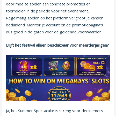
door mee te spelen aan concrete promoties en
toernooien in de periode voor het evenement.
Regelmatig spelen op het platform vergroot je kansen
beduidend. Monitor je account en de promotiepagina’s
dus goed in de gaten voor de geldende voorwaarden.
Blijft het festival alleen beschikbaar voor meerderjarigen?
Ja, het Summer Spectacular is streng voor deelnemers