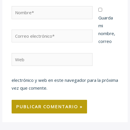
Nombre*
Guarda
mi
Correo
nombre,
electrónico*
correo
Web
electrónico y web en este navegador para la próxima
vez que comente.