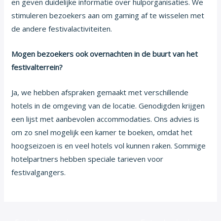
en geven duidelijke informatie over hulporganisaties. We
stimuleren bezoekers aan om gaming af te wisselen met
de andere festivalactiviteiten.
Mogen bezoekers ook overnachten in de buurt van het
festivalterrein?
Ja, we hebben afspraken gemaakt met verschillende
hotels in de omgeving van de locatie. Genodigden krijgen
een lijst met aanbevolen accommodaties. Ons advies is
om zo snel mogelijk een kamer te boeken, omdat het
hoogseizoen is en veel hotels vol kunnen raken. Sommige
hotelpartners hebben speciale tarieven voor
festivalgangers.