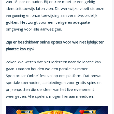
van 18 jaar en ouder. Bij entree moet je een geldig
identiteitsbewijs laten zien. Dit werkwijze vloeit uit onze
vergunning en onze toewijding aan verantwoordelijk
gokken. Het zorgt voor een veilige en adequate
omgeving voor alle aanwezigen.
Zijn er beschikbaar online opties voor wie niet lijfelijk ter
plaatse kan zijn?
Zeker. We weten dat niet iedereen naar de locatie kan
gaan. Daarom houden we een parallel ‘Summer
Spectacular Online’ festival op ons platform. Dat omvat
speciale toernooien, aanbiedingen voor gratis spins en
prijzenpotten die de sfeer van het live evenement
weergeven. Alle spelers mogen hieraan meedoen.