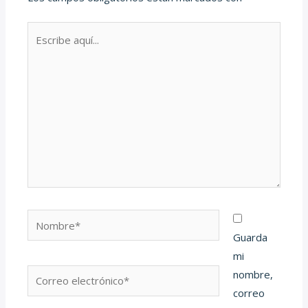
Escribe
aquí...
Nombre*
Guarda
mi
Correo
nombre,
electrónico*
correo