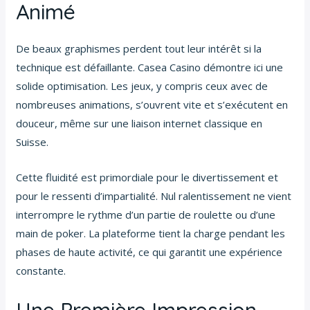
Animé
De beaux graphismes perdent tout leur intérêt si la
technique est défaillante. Casea Casino démontre ici une
solide optimisation. Les jeux, y compris ceux avec de
nombreuses animations, s’ouvrent vite et s’exécutent en
douceur, même sur une liaison internet classique en
Suisse.
Cette fluidité est primordiale pour le divertissement et
pour le ressenti d’impartialité. Nul ralentissement ne vient
interrompre le rythme d’un partie de roulette ou d’une
main de poker. La plateforme tient la charge pendant les
phases de haute activité, ce qui garantit une expérience
constante.