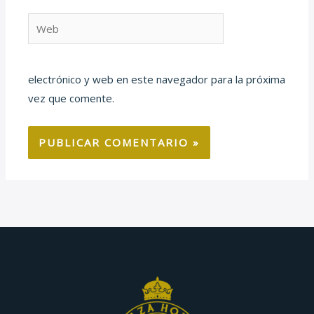
Web
electrónico y web en este navegador para la próxima
vez que comente.