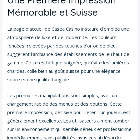
Une Première Impression
Mémorable et Suisse
La page d’accueil de Casea Casino instaure d’emblée une
atmosphère de luxe et de modernité. Les couleurs
foncées, relevées par des touches d’or ou de bleu,
suggèrent l’ambiance des établissements de jeu haut de
gamme. Cette esthétique soignée, qui évite les lumières
criardes, colle bien au goût suisse pour une élégance
sobre et une qualité tangible.
Les premières manipulations sont simples, avec un
chargement rapide des menus et des boutons. Cette
première impression, décisive pour retenir un joueur, est
généralement excellente. Les utilisateurs aiment tomber
sur un environnement qui semble sérieux et professionnel
immédiatement, sans publicités invasives ni désordre