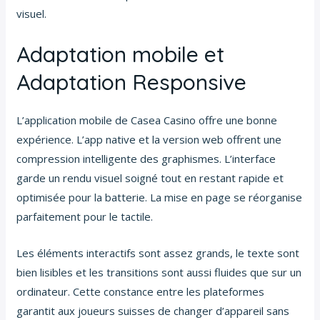
visuel.
Adaptation mobile et
Adaptation Responsive
L’application mobile de Casea Casino offre une bonne
expérience. L’app native et la version web offrent une
compression intelligente des graphismes. L’interface
garde un rendu visuel soigné tout en restant rapide et
optimisée pour la batterie. La mise en page se réorganise
parfaitement pour le tactile.
Les éléments interactifs sont assez grands, le texte sont
bien lisibles et les transitions sont aussi fluides que sur un
ordinateur. Cette constance entre les plateformes
garantit aux joueurs suisses de changer d’appareil sans