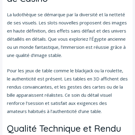
La ludothèque se démarque par la diversité et la netteté
de ses visuels. Les slots nouvelles proposent des images
en haute définition, des effets sans défaut et des univers
détaillés en détails. Que vous exploriez l’Égypte ancienne
ou un monde fantastique, l’immersion est réussie grâce à
une qualité d’image stable.
Pour les jeux de table comme le blackjack ou la roulette,
le authenticité est présent. Les tables en 3D affichent des
rendus convaincantes, et les gestes des cartes ou de la
bille apparaissent réalistes. Ce soin du détail visuel
renforce l’session et satisfait aux exigences des
amateurs habitués à l’authenticité d’une table.
Qualité Technique et Rendu