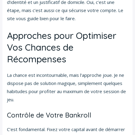
d’identité et un justificatif de domicile. Oui, c’est une
étape, mais c’est aussi ce qui sécurise votre compte. Le
site vous guide bien pour le faire.
Approches pour Optimiser
Vos Chances de
Récompenses
La chance est incontournable, mais l’approche joue. Je ne
dispose pas de solution magique, simplement quelques
habitudes pour profiter au maximum de votre session de
jeu.
Contrôle de Votre Bankroll
C’est fondamental. Fixez votre capital avant de démarrer