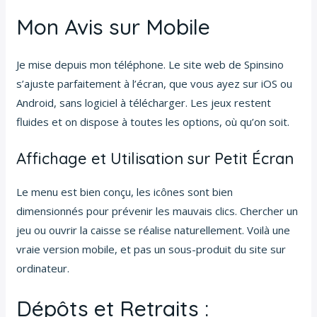
Mon Avis sur Mobile
Je mise depuis mon téléphone. Le site web de Spinsino
s’ajuste parfaitement à l’écran, que vous ayez sur iOS ou
Android, sans logiciel à télécharger. Les jeux restent
fluides et on dispose à toutes les options, où qu’on soit.
Affichage et Utilisation sur Petit Écran
Le menu est bien conçu, les icônes sont bien
dimensionnés pour prévenir les mauvais clics. Chercher un
jeu ou ouvrir la caisse se réalise naturellement. Voilà une
vraie version mobile, et pas un sous-produit du site sur
ordinateur.
Dépôts et Retraits :