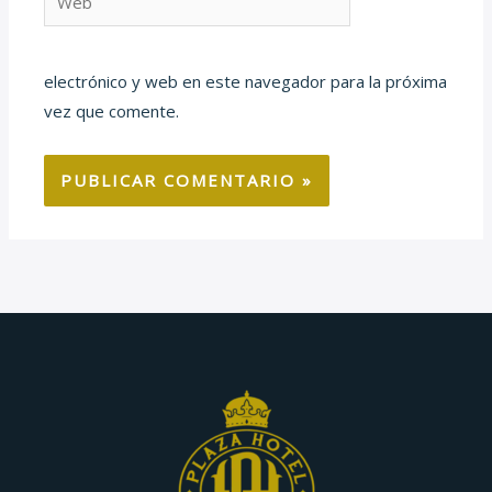
electrónico y web en este navegador para la próxima
vez que comente.