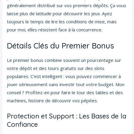
généralement distribué sur vos premiers dépôts. Ça vous
laisse plus de latitude pour découvrir les jeux. Ayez
toujours le temps de lire les conditions de mise, mais
pour moi, elles résistent face à la concurrence.
Détails Clés du Premier Bonus
Le premier bonus combine souvent un pourcentage sur
votre dépôt et des tours gratuits sur des slots
populaires. C’est intelligent : vous pouvez commencer à
jouer sérieusement sans investir tout votre budget. Mon
conseil ? Profitez-en pour faire le tour des tables et des
machines, histoire de découvrir vos pépites.
Protection et Support : Les Bases de la
Confiance