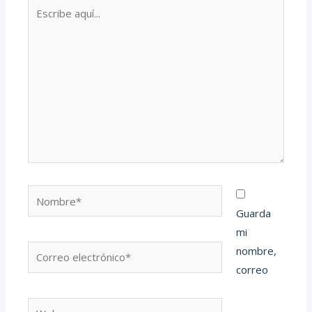
Escribe
aquí...
Nombre*
Guarda
mi
Correo
nombre,
electrónico*
correo
Web