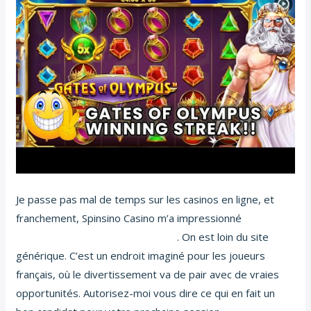
Je passe pas mal de temps sur les casinos en ligne, et
franchement, Spinsino Casino m’a impressionné
https://spinsinocasinoo.com/fr-fr/
. On est loin du site
générique. C’est un endroit imaginé pour les joueurs
français, où le divertissement va de pair avec de vraies
opportunités. Autorisez-moi vous dire ce qui en fait un