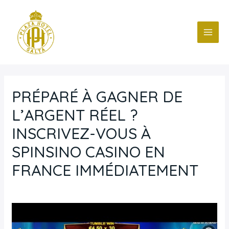
Ir
Navegación
MAI
al
de
ME
contenido
entradas
PRÉPARÉ À GAGNER DE
L’ARGENT RÉEL ?
INSCRIVEZ-VOUS À
SPINSINO CASINO EN
FRANCE IMMÉDIATEMENT
Deja un comentario
/
Blog
/ Por
fcc