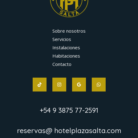
Sobre nosotros
Servicios
Instalaciones
Habitaciones
Contacto
+54 9 3875 77-2591
reservas@ hotelplazasalta.com