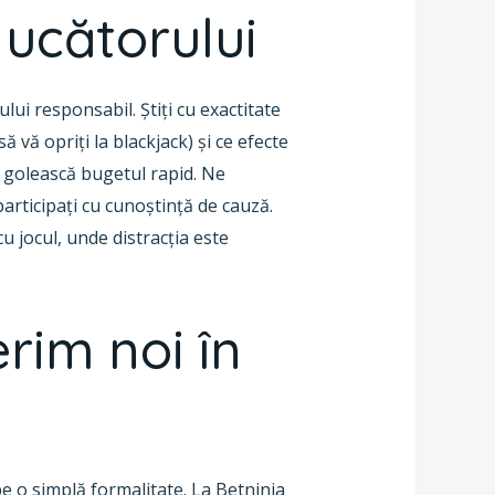
jucătorului
ului responsabil. Știți cu exactitate
ă vă opriți la blackjack) și ce efecte
 golească bugetul rapid. Ne
articipați cu cunoștință de cauză.
 jocul, unde distracția este
erim noi în
e o simplă formalitate. La Betninja