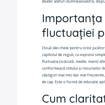
dealer alături dumneavoastră, dispus
Importanța î
fluctuației 
Două idei cheie pentru orice jucător
capitolul de reguli, cu expresii sim
fluctuația (scăzută, medie, mare) afe
conformează stilului și resurselor 
câștiguri mai mici dar mai frecvente
de cap. Este o formă de educație apli
Cum clarita