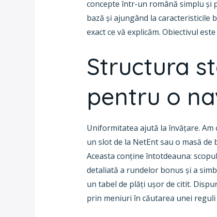
concepte într-un română simplu și pr
bază și ajungând la caracteristicile 
exact ce vă explicăm. Obiectivul este
Structura st
pentru o na
Uniformitatea ajută la învățare. Am 
un slot de la NetEnt sau o masă de b
Aceasta conține întotdeauna: scopul 
detaliată a rundelor bonus și a simbo
un tabel de plăți ușor de citit. Dis
prin meniuri în căutarea unei reguli