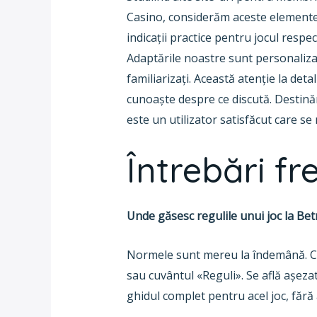
Casino, considerăm aceste elemente
indicații practice pentru jocul respec
Adaptările noastre sunt personalizat
familiarizați. Această atenție la det
cunoaște despre ce discută. Destină
este un utilizator satisfăcut care se 
Întrebări fr
Unde găsesc regulile unui joc la Bet
Normele sunt mereu la îndemână. Când
sau cuvântul «Reguli». Se află așezată
ghidul complet pentru acel joc, fără a