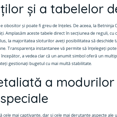
ților și a tabelelor d
e obositor și poate fi greu de înțeles. De aceea, la Betninja 
ăți. Amplasăm aceste tabele direct în secțiunea de reguli, cu o
us, la majoritatea sloturilor aveți posibilitatea să deschide t
esiune. Transparența instantanee vă permite să înțelegeți poten
un începător, a vedea clar că un anumit simbol oferă un multip
uteți gestionați bugetul cu mai multă stabilitate.
etaliată a modurilor
 speciale
 cele mai captivante, dar și cele mai derutante aspecte ale 