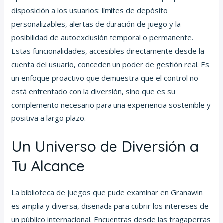
disposición a los usuarios: límites de depósito
personalizables, alertas de duración de juego y la
posibilidad de autoexclusión temporal o permanente.
Estas funcionalidades, accesibles directamente desde la
cuenta del usuario, conceden un poder de gestión real. Es
un enfoque proactivo que demuestra que el control no
está enfrentado con la diversión, sino que es su
complemento necesario para una experiencia sostenible y
positiva a largo plazo.
Un Universo de Diversión a
Tu Alcance
La biblioteca de juegos que pude examinar en Granawin
es amplia y diversa, diseñada para cubrir los intereses de
un público internacional. Encuentras desde las tragaperras