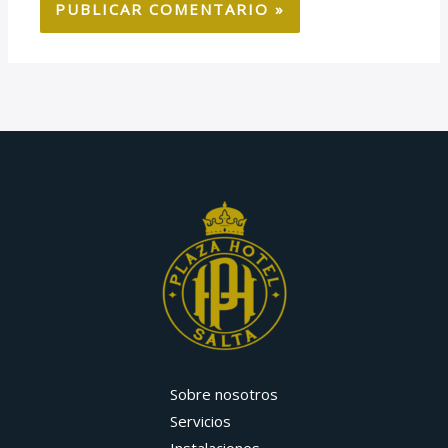
Sobre nosotros
Servicios
Instalaciones