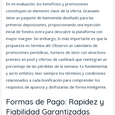
En mi evaluación, los beneficios y promociones
constituyen un elemento clave de la oferta. Granawin
tiene un paquete de bienvenida diseñado para las
primeras deposiciones, proporcionando una inyección
inicial de fondos extra para descubrir la plataforma con
mayor margen. Sin embargo, lo más importante es que la
propuesta no termina ahí. Observo un calendario de
promociones periódicas, torneos de slots con atractivos
premios en pool y ofertas de cashback que reintegran un
porcentaje de las pérdidas de la semana. Es fundamental,
y así lo enfatizo, leer siempre los términos y condiciones
relacionados a cada bonificación para comprender los
requisitos de apuesta y disfrutarlas de forma inteligente.
Formas de Pago: Rapidez y
Fiabilidad Garantizadas