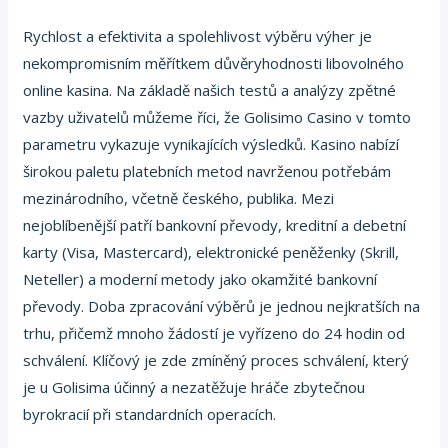
Rychlost a efektivita a spolehlivost výběru výher je
nekompromisním měřítkem důvěryhodnosti libovolného
online kasina. Na základě našich testů a analýzy zpětné
vazby uživatelů můžeme říci, že Golisimo Casino v tomto
parametru vykazuje vynikajících výsledků. Kasino nabízí
širokou paletu platebních metod navrženou potřebám
mezinárodního, včetně českého, publika. Mezi
nejoblíbenější patří bankovní převody, kreditní a debetní
karty (Visa, Mastercard), elektronické peněženky (Skrill,
Neteller) a moderní metody jako okamžité bankovní
převody. Doba zpracování výběrů je jednou nejkratších na
trhu, přičemž mnoho žádostí je vyřízeno do 24 hodin od
schválení. Klíčový je zde zmíněný proces schválení, který
je u Golisima účinný a nezatěžuje hráče zbytečnou
byrokracií při standardních operacích.