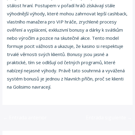
stálost hraní. Postupem v pořadí hráči získávají stále
výhodnější výhody, které mohou zahrnovat lepší cashback,
vlastního manažera pro VIP hráče, zrychlené procesy
ověření a vyplácení, exkluzivní bonusy a dárky k svátkům
nebo výročím a pozice na skutečné akce. Tento model
formuje pocit vážnosti a ukazuje, že kasino si respektuje
trvalé věrnosti svých klientů. Bonusy jsou jasné a
praktické, tím se odlišují od četných programů, které
nabízejí nejasné výhody. Právě tato souhrnná a vyvážená
systém bonusů je jednou z hlavních příčin, proč se klienti
na Golisimo navracejí.
←
Entrada anterior
Entrada siguiente
→