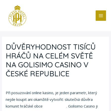
Ir
Navegación
MAI
al
de
ME
contenido
entradas
DŮVĚRYHODNOST TISÍCŮ
HRÁČŮ NA CELÉM SVĚTĚ
NA GOLISIMO CASINO V
ČESKÉ REPUBLICE
Deja un comentario
/
Blog
/ Por
fcc
Při posuzování online kasino, je jeden parametr, který
nejde koupit ani okamžitě vytvořit: skutečná důvěra
komunit hráčské obce
golisimoo.net
. Golisimo Casino ji