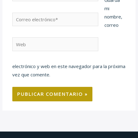
mi
Correo
nombre,
electrónico*
correo
Web
electrónico y web en este navegador para la próxima
vez que comente.