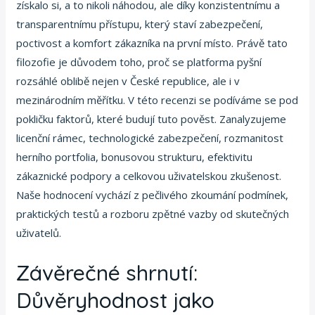
získalo si, a to nikoli náhodou, ale díky konzistentnímu a
transparentnímu přístupu, který staví zabezpečení,
poctivost a komfort zákazníka na první místo. Právě tato
filozofie je důvodem toho, proč se platforma pyšní
rozsáhlé oblibě nejen v České republice, ale i v
mezinárodním měřítku. V této recenzi se podíváme se pod
pokličku faktorů, které budují tuto pověst. Zanalyzujeme
licenční rámec, technologické zabezpečení, rozmanitost
herního portfolia, bonusovou strukturu, efektivitu
zákaznické podpory a celkovou uživatelskou zkušenost.
Naše hodnocení vychází z pečlivého zkoumání podmínek,
praktických testů a rozboru zpětné vazby od skutečných
uživatelů.
Závěrečné shrnutí:
Důvěryhodnost jako