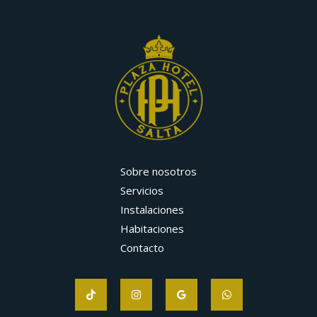
Sobre nosotros
Servicios
Instalaciones
Habitaciones
Contacto