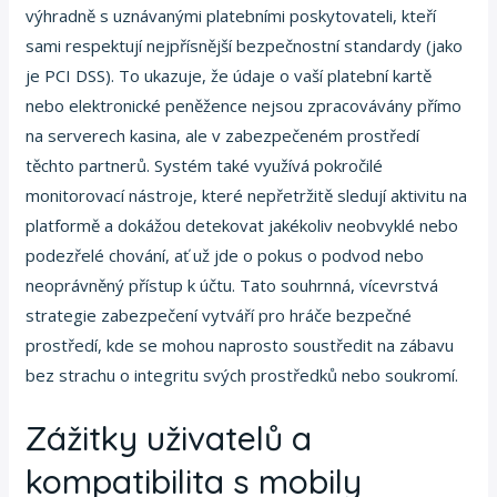
výhradně s uznávanými platebními poskytovateli, kteří
sami respektují nejpřísnější bezpečnostní standardy (jako
je PCI DSS). To ukazuje, že údaje o vaší platební kartě
nebo elektronické peněžence nejsou zpracovávány přímo
na serverech kasina, ale v zabezpečeném prostředí
těchto partnerů. Systém také využívá pokročilé
monitorovací nástroje, které nepřetržitě sledují aktivitu na
platformě a dokážou detekovat jakékoliv neobvyklé nebo
podezřelé chování, ať už jde o pokus o podvod nebo
neoprávněný přístup k účtu. Tato souhrnná, vícevrstvá
strategie zabezpečení vytváří pro hráče bezpečné
prostředí, kde se mohou naprosto soustředit na zábavu
bez strachu o integritu svých prostředků nebo soukromí.
Zážitky uživatelů a
kompatibilita s mobily