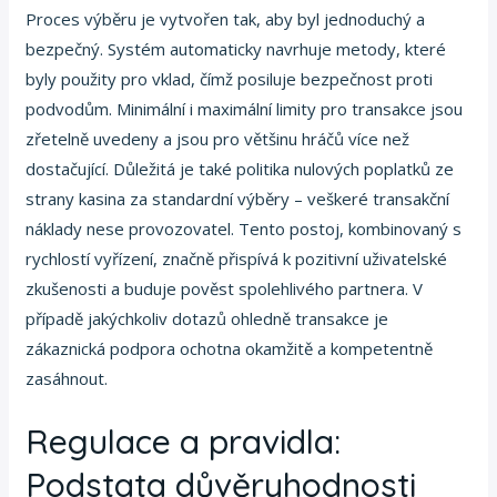
Proces výběru je vytvořen tak, aby byl jednoduchý a
bezpečný. Systém automaticky navrhuje metody, které
byly použity pro vklad, čímž posiluje bezpečnost proti
podvodům. Minimální i maximální limity pro transakce jsou
zřetelně uvedeny a jsou pro většinu hráčů více než
dostačující. Důležitá je také politika nulových poplatků ze
strany kasina za standardní výběry – veškeré transakční
náklady nese provozovatel. Tento postoj, kombinovaný s
rychlostí vyřízení, značně přispívá k pozitivní uživatelské
zkušenosti a buduje pověst spolehlivého partnera. V
případě jakýchkoliv dotazů ohledně transakce je
zákaznická podpora ochotna okamžitě a kompetentně
zasáhnout.
Regulace a pravidla:
Podstata důvěryhodnosti