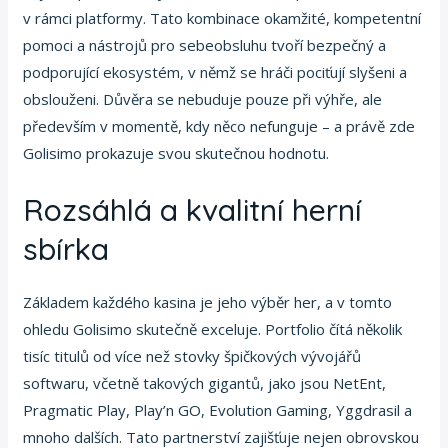
v rámci platformy. Tato kombinace okamžité, kompetentní
pomoci a nástrojů pro sebeobsluhu tvoří bezpečný a
podporující ekosystém, v němž se hráči pociťují slyšeni a
obslouženi. Důvěra se nebuduje pouze při výhře, ale
především v momentě, kdy něco nefunguje – a právě zde
Golisimo prokazuje svou skutečnou hodnotu.
Rozsáhlá a kvalitní herní
sbírka
Základem každého kasina je jeho výběr her, a v tomto
ohledu Golisimo skutečně exceluje. Portfolio čítá několik
tisíc titulů od více než stovky špičkových vývojářů
softwaru, včetně takových gigantů, jako jsou NetEnt,
Pragmatic Play, Play’n GO, Evolution Gaming, Yggdrasil a
mnoho dalších. Tato partnerství zajišťuje nejen obrovskou