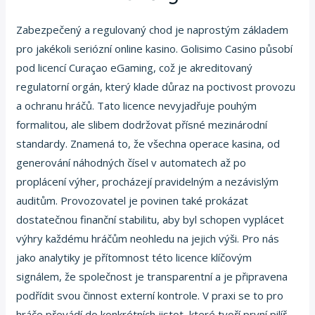
Zabezpečený a regulovaný chod je naprostým základem
pro jakékoli seriózní online kasino. Golisimo Casino působí
pod licencí Curaçao eGaming, což je akreditovaný
regulatorní orgán, který klade důraz na poctivost provozu
a ochranu hráčů. Tato licence nevyjadřuje pouhým
formalitou, ale slibem dodržovat přísné mezinárodní
standardy. Znamená to, že všechna operace kasina, od
generování náhodných čísel v automatech až po
proplácení výher, procházejí pravidelným a nezávislým
auditům. Provozovatel je povinen také prokázat
dostatečnou finanční stabilitu, aby byl schopen vyplácet
výhry každému hráčům neohledu na jejich výši. Pro nás
jako analytiky je přítomnost této licence klíčovým
signálem, že společnost je transparentní a je připravena
podřídit svou činnost externí kontrole. V praxi se to pro
hráče převádí do konkrétních jistot, které tvoří první pilíř