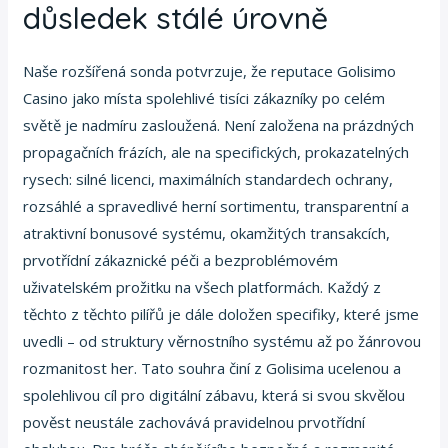
důsledek stálé úrovně
Naše rozšířená sonda potvrzuje, že reputace Golisimo
Casino jako místa spolehlivé tisíci zákazníky po celém
světě je nadmíru zasloužená. Není založena na prázdných
propagačních frázích, ale na specifických, prokazatelných
rysech: silné licenci, maximálních standardech ochrany,
rozsáhlé a spravedlivé herní sortimentu, transparentní a
atraktivní bonusové systému, okamžitých transakcích,
prvotřídní zákaznické péči a bezproblémovém
uživatelském prožitku na všech platformách. Každý z
těchto z těchto pilířů je dále doložen specifiky, které jsme
uvedli – od struktury věrnostního systému až po žánrovou
rozmanitost her. Tato souhra činí z Golisima ucelenou a
spolehlivou cíl pro digitální zábavu, která si svou skvělou
pověst neustále zachovává pravidelnou prvotřídní