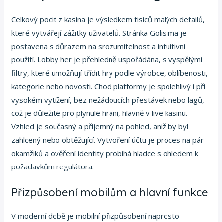
Celkový pocit z kasina je výsledkem tisíců malých detailů,
které vytvářejí zážitky uživatelů. Stránka Golisima je
postavena s důrazem na srozumitelnost a intuitivní
použití. Lobby her je přehledně uspořádána, s vyspělými
filtry, které umožňují třídit hry podle výrobce, oblíbenosti,
kategorie nebo novosti. Chod platformy je spolehlivý i při
vysokém vytížení, bez nežádoucích přestávek nebo lagů,
což je důležité pro plynulé hraní, hlavně v live kasinu.
Vzhled je současný a příjemný na pohled, aniž by byl
zahlcený nebo obtěžující. Vytvoření účtu je proces na pár
okamžiků a ověření identity probíhá hladce s ohledem k
požadavkům regulátora.
Přizpůsobení mobilům a hlavní funkce
V moderní době je mobilní přizpůsobení naprosto