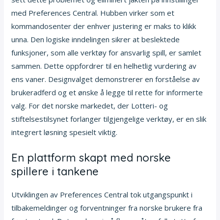
med Preferences Central. Hubben virker som et
kommandosenter der enhver justering er maks to klikk
unna. Den logiske inndelingen sikrer at beslektede
funksjoner, som alle verktøy for ansvarlig spill, er samlet
sammen. Dette oppfordrer til en helhetlig vurdering av
ens vaner. Designvalget demonstrerer en forståelse av
brukeradferd og et ønske å legge til rette for informerte
valg. For det norske markedet, der Lotteri- og
stiftelsestilsynet forlanger tilgjengelige verktøy, er en slik
integrert løsning spesielt viktig.
En plattform skapt med norske
spillere i tankene
Utviklingen av Preferences Central tok utgangspunkt i
tilbakemeldinger og forventninger fra norske brukere fra