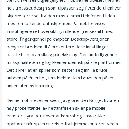
helt tilpasset design som tilpasser seg flytende til enhver
skjermstørrelse, fra den minste smarttelefonen til den
mest omfattende dataskjermen. På mobiler vises
innstillingene i et oversiktlig, rullende grensesnitt med
store, fingerkjennelige knapper. Desktop-versjonen
benytter bredden til å presentere flere innstillinger
parallelt i en oversiktlig panelvisning. Den underliggende
funksjonaliteten og logikken er identisk på alle plattformer.
Det sikrer at en spiller som setter seg inn i å bruke
hubben på én enhet, umiddelbart kan bruke den på en
annen uten ny innlæring.
Denne mobiliteten er særlig avgjørende i Norge, hvor en
høy prosentandel av netttrafikken skjer på mobile
enheter. Lyra Bet innser at kontroll og ansvar ikke
opphører når spilleren reiser fra hjemmekontoret. Ved å