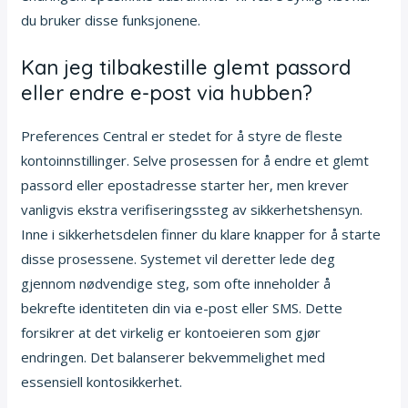
du bruker disse funksjonene.
Kan jeg tilbakestille glemt passord
eller endre e-post via hubben?
Preferences Central er stedet for å styre de fleste
kontoinnstillinger. Selve prosessen for å endre et glemt
passord eller epostadresse starter her, men krever
vanligvis ekstra verifiseringssteg av sikkerhetshensyn.
Inne i sikkerhetsdelen finner du klare knapper for å starte
disse prosessene. Systemet vil deretter lede deg
gjennom nødvendige steg, som ofte inneholder å
bekrefte identiteten din via e-post eller SMS. Dette
forsikrer at det virkelig er kontoeieren som gjør
endringen. Det balanserer bekvemmelighet med
essensiell kontosikkerhet.