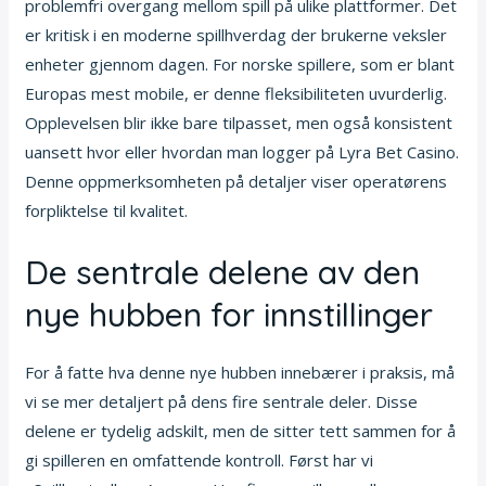
problemfri overgang mellom spill på ulike plattformer. Det
er kritisk i en moderne spillhverdag der brukerne veksler
enheter gjennom dagen. For norske spillere, som er blant
Europas mest mobile, er denne fleksibiliteten uvurderlig.
Opplevelsen blir ikke bare tilpasset, men også konsistent
uansett hvor eller hvordan man logger på Lyra Bet Casino.
Denne oppmerksomheten på detaljer viser operatørens
forpliktelse til kvalitet.
De sentrale delene av den
nye hubben for innstillinger
For å fatte hva denne nye hubben innebærer i praksis, må
vi se mer detaljert på dens fire sentrale deler. Disse
delene er tydelig adskilt, men de sitter tett sammen for å
gi spilleren en omfattende kontroll. Først har vi