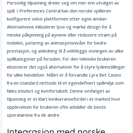
Personlig tilpasning dreier seg om mer enn utvalget av
spill. I Preferences Central kan den norske spilleren
konfigurere selve plattformen etter egne ønsker.
Alternativene inkluderer lyse og mørke design for å
minske påkjenning på øynene eller redusere strøm på
mobilen, justering av animasjonsnivåer for bedre
prestasjon, og anledning til å vektlegge visningen av ulike
spillkategorier på forsiden. For den tekniske brukeren
eksisterer det også alternativer for å styre lydinnstillinger
for ulike hendelser. Målet er å forvandle Lyra Bet Casino
fra en standard nettside til et egendefinert spillmiljø som
føles intuitivt og komfortabelt. Denne omfanget av
tilpasning er et klart konkurransefordel i et marked hvor
opplevelsen for brukeren ofte adskiller de beste
operatørene fra de andre.
Integrasjon med norske