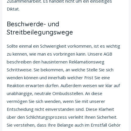
Zusammenarbeit. Es handelt nicht um ein einseitiges
Diktat.
Beschwerde- und
Streitbeilegungswege
Sollte einmal ein Schwierigkeit vorkommen, ist es wichtig
zu kennen, wie man es vorbringen kann. Unsere AGB
beschreiben den hausinternen Reklamationsweg
Schrittweise. Sie bekommen, an welche Stelle Sie sich
wenden können und innerhalb welcher Frist Sie eine
Reaktion erwarten dürfen. Außerdem weisen wir klar auf
unabhängige, neutrale Ombudsstellen. An diese
vermögen Sie sich wenden, wenn Sie mit unserer
Entscheidung nicht einverstanden sind. Diese Klarheit
über den Schlichtungsprozess verleiht Ihnen Sicherheit.
Sie verstehen, dass Ihre Belange auch im Ernstfall Gehör