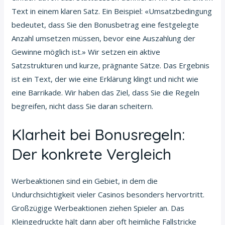
Text in einem klaren Satz. Ein Beispiel: «Umsatzbedingung
bedeutet, dass Sie den Bonusbetrag eine festgelegte
Anzahl umsetzen müssen, bevor eine Auszahlung der
Gewinne möglich ist.» Wir setzen ein aktive
Satzstrukturen und kurze, prägnante Sätze. Das Ergebnis
ist ein Text, der wie eine Erklärung klingt und nicht wie
eine Barrikade. Wir haben das Ziel, dass Sie die Regeln
begreifen, nicht dass Sie daran scheitern.
Klarheit bei Bonusregeln:
Der konkrete Vergleich
Werbeaktionen sind ein Gebiet, in dem die
Undurchsichtigkeit vieler Casinos besonders hervortritt.
Großzügige Werbeaktionen ziehen Spieler an. Das
Kleingedruckte hält dann aber oft heimliche Fallstricke