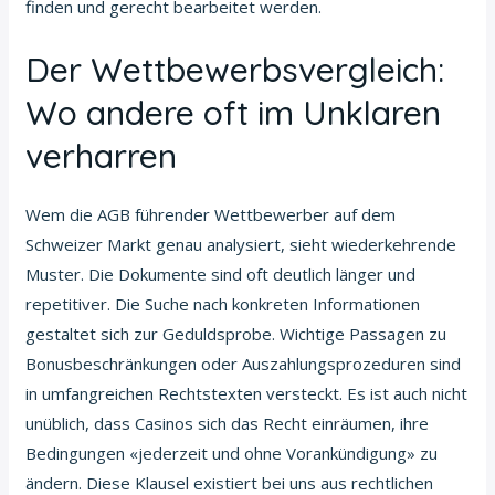
finden und gerecht bearbeitet werden.
Der Wettbewerbsvergleich:
Wo andere oft im Unklaren
verharren
Wem die AGB führender Wettbewerber auf dem
Schweizer Markt genau analysiert, sieht wiederkehrende
Muster. Die Dokumente sind oft deutlich länger und
repetitiver. Die Suche nach konkreten Informationen
gestaltet sich zur Geduldsprobe. Wichtige Passagen zu
Bonusbeschränkungen oder Auszahlungsprozeduren sind
in umfangreichen Rechtstexten versteckt. Es ist auch nicht
unüblich, dass Casinos sich das Recht einräumen, ihre
Bedingungen «jederzeit und ohne Vorankündigung» zu
ändern. Diese Klausel existiert bei uns aus rechtlichen