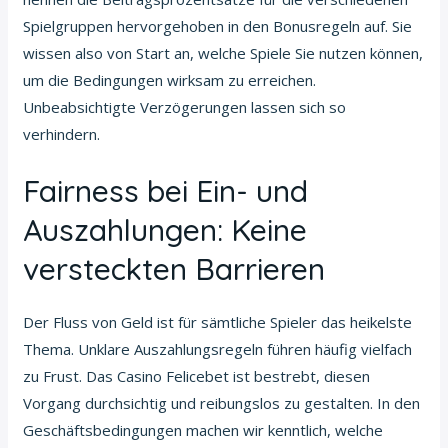
Spielgruppen hervorgehoben in den Bonusregeln auf. Sie
wissen also von Start an, welche Spiele Sie nutzen können,
um die Bedingungen wirksam zu erreichen.
Unbeabsichtigte Verzögerungen lassen sich so
verhindern.
Fairness bei Ein- und
Auszahlungen: Keine
versteckten Barrieren
Der Fluss von Geld ist für sämtliche Spieler das heikelste
Thema. Unklare Auszahlungsregeln führen häufig vielfach
zu Frust. Das Casino Felicebet ist bestrebt, diesen
Vorgang durchsichtig und reibungslos zu gestalten. In den
Geschäftsbedingungen machen wir kenntlich, welche