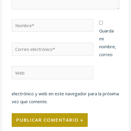
Nombre*
Guarda
mi
Correo
nombre,
electrónico*
correo
Web
electrónico y web en este navegador para la próxima
vez que comente.