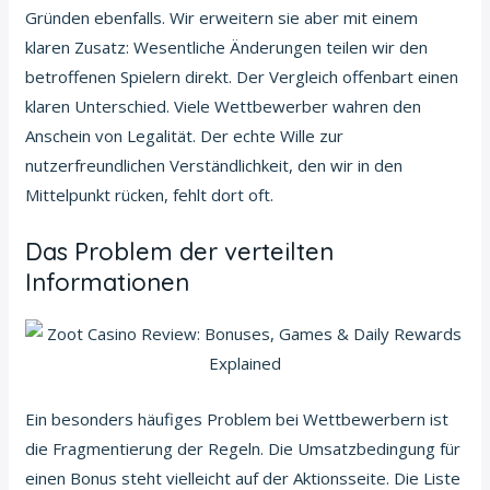
Gründen ebenfalls. Wir erweitern sie aber mit einem
klaren Zusatz: Wesentliche Änderungen teilen wir den
betroffenen Spielern direkt. Der Vergleich offenbart einen
klaren Unterschied. Viele Wettbewerber wahren den
Anschein von Legalität. Der echte Wille zur
nutzerfreundlichen Verständlichkeit, den wir in den
Mittelpunkt rücken, fehlt dort oft.
Das Problem der verteilten
Informationen
Ein besonders häufiges Problem bei Wettbewerbern ist
die Fragmentierung der Regeln. Die Umsatzbedingung für
einen Bonus steht vielleicht auf der Aktionsseite. Die Liste