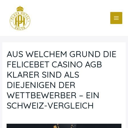
Ir
Navegación
MAI
al
de
ME
contenido
entradas
AUS WELCHEM GRUND DIE
FELICEBET CASINO AGB
KLARER SIND ALS
DIEJENIGEN DER
WETTBEWERBER – EIN
SCHWEIZ-VERGLEICH
Deja un comentario
/
Blog
/ Por
fcc