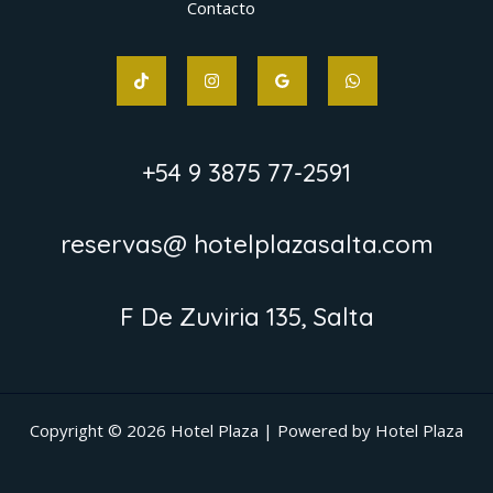
Contacto
+54 9 3875 77-2591
reservas@ hotelplazasalta.com
F De Zuviria 135, Salta
Copyright © 2026 Hotel Plaza | Powered by Hotel Plaza