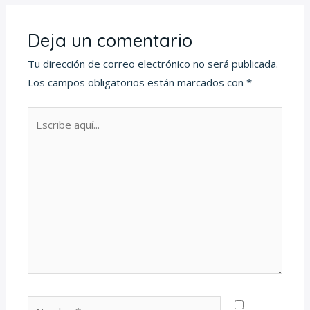
Deja un comentario
Tu dirección de correo electrónico no será publicada.
Los campos obligatorios están marcados con
*
Escribe
aquí...
Nombre*