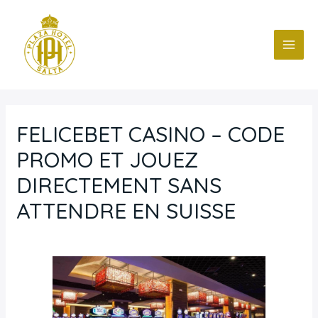
Ir
Navegación
MAI
al
de
ME
contenido
entradas
FELICEBET CASINO – CODE
PROMO ET JOUEZ
DIRECTEMENT SANS
ATTENDRE EN SUISSE
Deja un comentario
/
Blog
/ Por
fcc