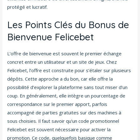
protégé et lucratif.
Les Points Clés du Bonus de
Bienvenue Felicebet
L’offre de bienvenue est souvent le premier échange
concret entre un utilisateur et un site de jeux. Chez
Felicebet, l’offre est construite pour s’étaler sur plusieurs
dépôts. Cette approche a du bon, car elle offre la
possibilité d’explorer la plateforme sans tout miser d’un
coup. En généralement, elle intègre un pourcentage de
correspondance sur le premier apport, parfois
accompagné de parties gratuites sur des machines à
sous choisies. Il faut savoir qu’un code promotionnel
Felicebet est souvent nécessaire pour activer la
promotion. Ce code, quelquefois basique comme