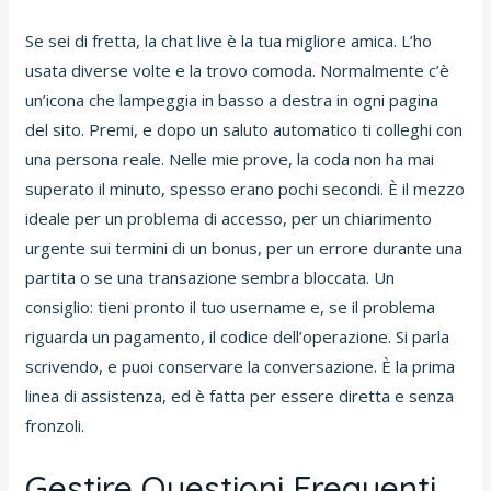
Se sei di fretta, la chat live è la tua migliore amica. L’ho
usata diverse volte e la trovo comoda. Normalmente c’è
un’icona che lampeggia in basso a destra in ogni pagina
del sito. Premi, e dopo un saluto automatico ti colleghi con
una persona reale. Nelle mie prove, la coda non ha mai
superato il minuto, spesso erano pochi secondi. È il mezzo
ideale per un problema di accesso, per un chiarimento
urgente sui termini di un bonus, per un errore durante una
partita o se una transazione sembra bloccata. Un
consiglio: tieni pronto il tuo username e, se il problema
riguarda un pagamento, il codice dell’operazione. Si parla
scrivendo, e puoi conservare la conversazione. È la prima
linea di assistenza, ed è fatta per essere diretta e senza
fronzoli.
Gestire Questioni Frequenti