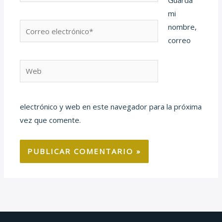
mi
Correo
nombre,
electrónico*
correo
Web
electrónico y web en este navegador para la próxima
vez que comente.