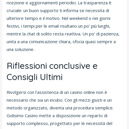
ricezione e aggiornamenti periodici. La trasparenza è
cruciale: un buon supporto ti informa se necessita di
ulteriore tempo e il motivo. Nel weekend o nei giorni
festivi, i tempi per le email risultano un po’ più lunghi,
mentre la chat di solito resta reattiva. Un po’ di pazienza,
unita a una comunicazione chiara, sfocia quasi sempre a
una soluzione.
Riflessioni conclusive e
Consigli Ultimi
Rivolgersi con l’assistenza di un casino online non è
necessario che sia un incubo. Con gli mezzi giusti e un
metodo organizzato, diventa una procedura semplice.
Golisimo Casino mette a disposizione un reparto di
supporto complesso, progettato per le necessità del