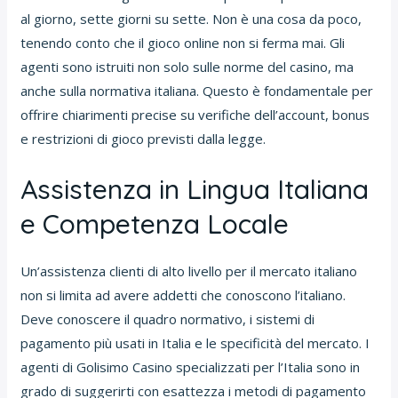
al giorno, sette giorni su sette. Non è una cosa da poco,
tenendo conto che il gioco online non si ferma mai. Gli
agenti sono istruiti non solo sulle norme del casino, ma
anche sulla normativa italiana. Questo è fondamentale per
offrire chiarimenti precise su verifiche dell’account, bonus
e restrizioni di gioco previsti dalla legge.
Assistenza in Lingua Italiana
e Competenza Locale
Un’assistenza clienti di alto livello per il mercato italiano
non si limita ad avere addetti che conoscono l’italiano.
Deve conoscere il quadro normativo, i sistemi di
pagamento più usati in Italia e le specificità del mercato. I
agenti di Golisimo Casino specializzati per l’Italia sono in
grado di suggerirti con esattezza i metodi di pagamento