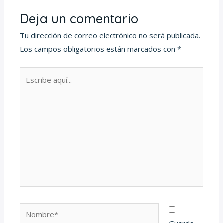
Deja un comentario
Tu dirección de correo electrónico no será publicada.
Los campos obligatorios están marcados con
*
Escribe
aquí...
Nombre*
Guarda