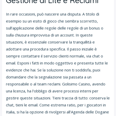
Gestione di Lite e Reclami
In rare occasioni, può nascere una disputa. A titolo di
esempio su un esito di gioco che sembra scorretto,
sull’applicazione delle regole delle regole di un bonus o
sulla chiusura improvvisa di un account. In queste
situazioni, è essenziale conservare la tranquillità e
adottare una procedura specifica. Il passo iniziale è
sempre contattare il servizio clienti normale, via chat o
email. Esponi i fatti in modo oggettivo e presenta tutte le
evidenze che hai. Se la soluzione non ti soddisfa, puoi
domandare che la segnalazione sia passata a un
responsabile o al team reclami. Golisimo Casino, avendo
una licenza, ha l’obbligo di avere processi interni per
gestire queste situazioni. Tieni traccia di tutto: conserva le
chat, tieni le email. Come estrema ratio, per i giocatori in
Italia, si ha la opzione di rivolgersi all’Agenda delle Dogane