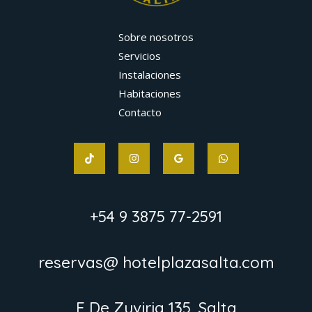
Sobre nosotros
Servicios
Instalaciones
Habitaciones
Contacto
+54 9 3875 77-2591
reservas@ hotelplazasalta.com
F De Zuviria 135, Salta