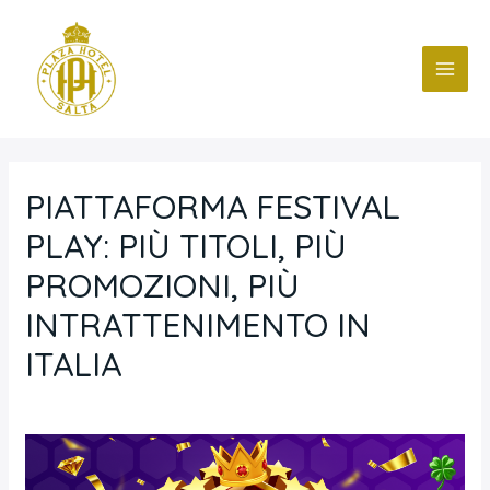
Ir
Navegación
MAI
al
de
ME
contenido
entradas
PIATTAFORMA FESTIVAL
PLAY: PIÙ TITOLI, PIÙ
PROMOZIONI, PIÙ
INTRATTENIMENTO IN
ITALIA
Deja un comentario
/
Blog
/ Por
fcc