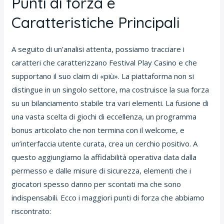
Punti di forza e
Caratteristiche Principali
A seguito di un’analisi attenta, possiamo tracciare i
caratteri che caratterizzano Festival Play Casino e che
supportano il suo claim di «più». La piattaforma non si
distingue in un singolo settore, ma costruisce la sua forza
su un bilanciamento stabile tra vari elementi. La fusione di
una vasta scelta di giochi di eccellenza, un programma
bonus articolato che non termina con il welcome, e
un’interfaccia utente curata, crea un cerchio positivo. A
questo aggiungiamo la affidabilità operativa data dalla
permesso e dalle misure di sicurezza, elementi che i
giocatori spesso danno per scontati ma che sono
indispensabili. Ecco i maggiori punti di forza che abbiamo
riscontrato: