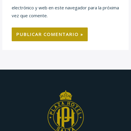
electrónico y web en este navegador para la próxima
vez que comente.