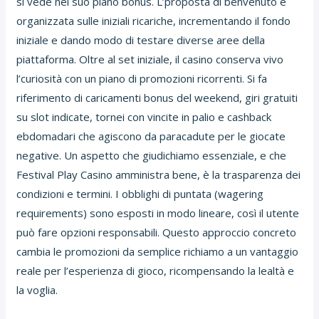
si vede nel suo piano bonus. L’proposta di benvenuto è
organizzata sulle iniziali ricariche, incrementando il fondo
iniziale e dando modo di testare diverse aree della
piattaforma. Oltre al set iniziale, il casino conserva vivo
l’curiosità con un piano di promozioni ricorrenti. Si fa
riferimento di caricamenti bonus del weekend, giri gratuiti
su slot indicate, tornei con vincite in palio e cashback
ebdomadari che agiscono da paracadute per le giocate
negative. Un aspetto che giudichiamo essenziale, e che
Festival Play Casino amministra bene, è la trasparenza dei
condizioni e termini. I obblighi di puntata (wagering
requirements) sono esposti in modo lineare, così il utente
può fare opzioni responsabili. Questo approccio concreto
cambia le promozioni da semplice richiamo a un vantaggio
reale per l’esperienza di gioco, ricompensando la lealtà e
la voglia.