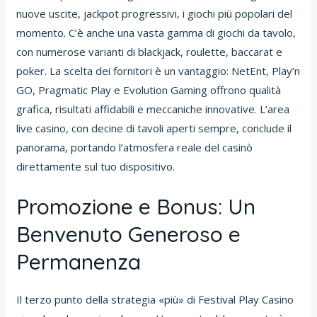
nuove uscite, jackpot progressivi, i giochi più popolari del
momento. C’è anche una vasta gamma di giochi da tavolo,
con numerose varianti di blackjack, roulette, baccarat e
poker. La scelta dei fornitori è un vantaggio: NetEnt, Play’n
GO, Pragmatic Play e Evolution Gaming offrono qualità
grafica, risultati affidabili e meccaniche innovative. L’area
live casino, con decine di tavoli aperti sempre, conclude il
panorama, portando l’atmosfera reale del casinò
direttamente sul tuo dispositivo.
Promozione e Bonus: Un
Benvenuto Generoso e
Permanenza
Il terzo punto della strategia «più» di Festival Play Casino