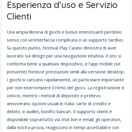
Esperienza d’uso e Servizio
Clienti
Una ampia libreria di giochi e bonus interessanti perdono
senso con un’interfaccia complicata o un supporto tardivo.
Su questo punto, Festival Play Casino dimostra di aver
lavorato sul design per una navigazione intuitiva. Il sito si
conforma bene a qualsiasi dispositivo, e l’app mobile (se
presente) fornisce prestazioni simili alla versione desktop.
I giochi si caricano rapidamente, un particolare importante
per non interrompere il ritmo del gioco. La registrazione è
veloce, mentre i metodi di deposito e prelievo
annoverano opzioni usuali in Italia: carte di credito e
debito, e-wallet, bonifici bancari. Il supporto clienti è
disponibile soprattutto via chat live e email; gli operatori,
dalla nostra prova, reagiscono in tempi accettabili e con