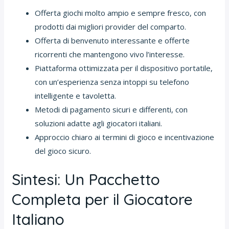
Offerta giochi molto ampio e sempre fresco, con
prodotti dai migliori provider del comparto.
Offerta di benvenuto interessante e offerte
ricorrenti che mantengono vivo l’interesse.
Piattaforma ottimizzata per il dispositivo portatile,
con un’esperienza senza intoppi su telefono
intelligente e tavoletta.
Metodi di pagamento sicuri e differenti, con
soluzioni adatte agli giocatori italiani.
Approccio chiaro ai termini di gioco e incentivazione
del gioco sicuro.
Sintesi: Un Pacchetto
Completa per il Giocatore
Italiano